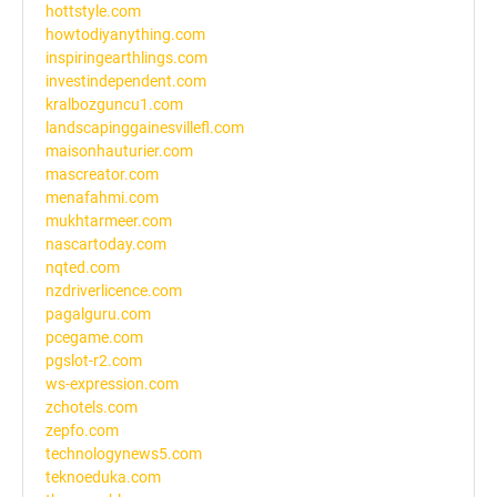
hottstyle.com
howtodiyanything.com
inspiringearthlings.com
investindependent.com
kralbozguncu1.com
landscapinggainesvillefl.com
maisonhauturier.com
mascreator.com
menafahmi.com
mukhtarmeer.com
nascartoday.com
nqted.com
nzdriverlicence.com
pagalguru.com
pcegame.com
pgslot-r2.com
ws-expression.com
zchotels.com
zepfo.com
technologynews5.com
teknoeduka.com