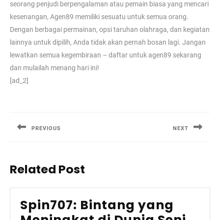
seorang penjudi berpengalaman atau pemain biasa yang mencari
kesenangan, Agen89 memiliki sesuatu untuk semua orang.
Dengan berbagai permainan, opsi taruhan olahraga, dan kegiatan
lainnya untuk dipilih, Anda tidak akan pernah bosan lagi. Jangan
lewatkan semua kegembiraan – daftar untuk agen89 sekarang
dan mulailah menang hari ini!
[ad_2]
Post
navigation
PREVIOUS
NEXT
Previous
Next
post:
post:
Related Post
Spin707: Bintang yang
Meningkat di Dunia Seni