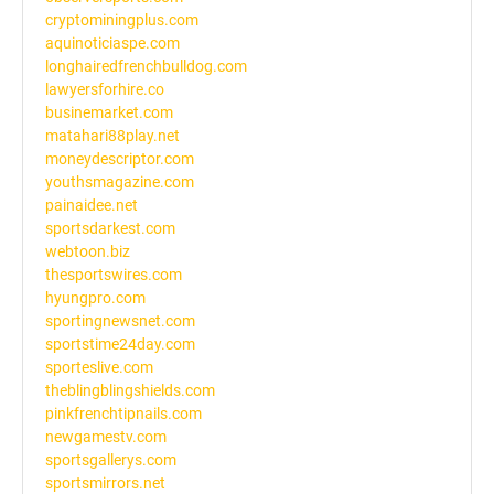
cryptominingplus.com
aquinoticiaspe.com
longhairedfrenchbulldog.com
lawyersforhire.co
businemarket.com
matahari88play.net
moneydescriptor.com
youthsmagazine.com
painaidee.net
sportsdarkest.com
webtoon.biz
thesportswires.com
hyungpro.com
sportingnewsnet.com
sportstime24day.com
sporteslive.com
theblingblingshields.com
pinkfrenchtipnails.com
newgamestv.com
sportsgallerys.com
sportsmirrors.net