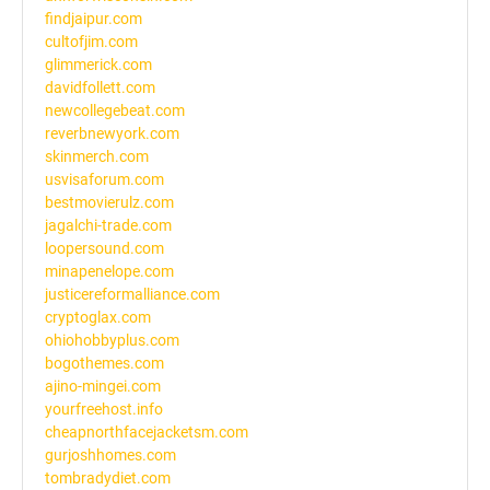
findjaipur.com
cultofjim.com
glimmerick.com
davidfollett.com
newcollegebeat.com
reverbnewyork.com
skinmerch.com
usvisaforum.com
bestmovierulz.com
jagalchi-trade.com
loopersound.com
minapenelope.com
justicereformalliance.com
cryptoglax.com
ohiohobbyplus.com
bogothemes.com
ajino-mingei.com
yourfreehost.info
cheapnorthfacejacketsm.com
gurjoshhomes.com
tombradydiet.com