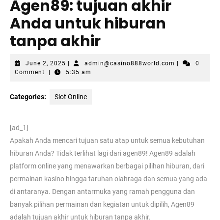
Agen89: tujuan akhir
Anda untuk hiburan
tanpa akhir
June
admin@casino
June 2, 2025
|
admin@casino888world.com
|
0
2,
Comment
|
5:35 am
2025
Categories:
Slot Online
[ad_1]
Apakah Anda mencari tujuan satu atap untuk semua kebutuhan
hiburan Anda? Tidak terlihat lagi dari agen89! Agen89 adalah
platform online yang menawarkan berbagai pilihan hiburan, dari
permainan kasino hingga taruhan olahraga dan semua yang ada
di antaranya. Dengan antarmuka yang ramah pengguna dan
banyak pilihan permainan dan kegiatan untuk dipilih, Agen89
adalah tujuan akhir untuk hiburan tanpa akhir.