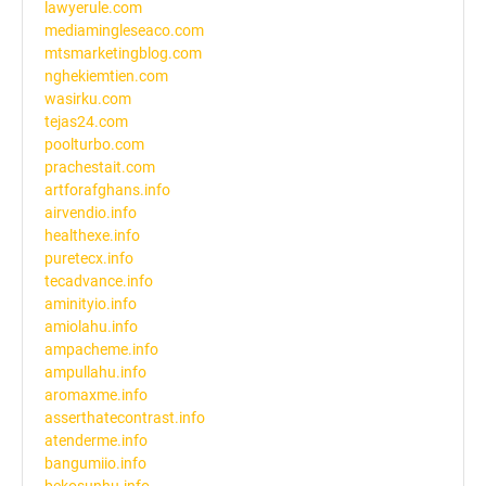
lawyerule.com
mediamingleseaco.com
mtsmarketingblog.com
nghekiemtien.com
wasirku.com
tejas24.com
poolturbo.com
prachestait.com
artforafghans.info
airvendio.info
healthexe.info
puretecx.info
tecadvance.info
aminityio.info
amiolahu.info
ampacheme.info
ampullahu.info
aromaxme.info
asserthatecontrast.info
atenderme.info
bangumiio.info