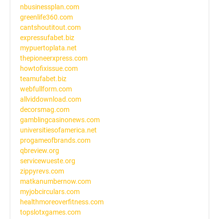
nbusinessplan.com
greenlife360.com
cantshoutitout.com
expressufabet.biz
mypuertoplata.net
thepioneerxpress.com
howtofixissue.com
teamufabet.biz
webfullform.com
allviddownload.com
decorsmag.com
gamblingcasinonews.com
universitiesofamerica.net
progameofbrands.com
qbreview.org
servicewueste.org
zippyrevs.com
matkanumbernow.com
myjobcirculars.com
healthmoreoverfitness.com
topslotxgames.com