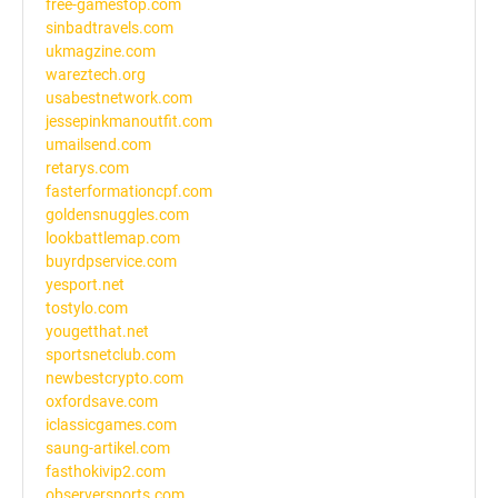
free-gamestop.com
sinbadtravels.com
ukmagzine.com
wareztech.org
usabestnetwork.com
jessepinkmanoutfit.com
umailsend.com
retarys.com
fasterformationcpf.com
goldensnuggles.com
lookbattlemap.com
buyrdpservice.com
yesport.net
tostylo.com
yougetthat.net
sportsnetclub.com
newbestcrypto.com
oxfordsave.com
iclassicgames.com
saung-artikel.com
fasthokivip2.com
observersports.com