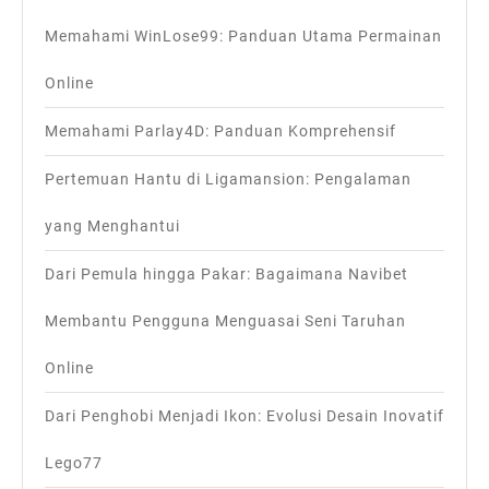
Memahami WinLose99: Panduan Utama Permainan
Online
Memahami Parlay4D: Panduan Komprehensif
Pertemuan Hantu di Ligamansion: Pengalaman
yang Menghantui
Dari Pemula hingga Pakar: Bagaimana Navibet
Membantu Pengguna Menguasai Seni Taruhan
Online
Dari Penghobi Menjadi Ikon: Evolusi Desain Inovatif
Lego77