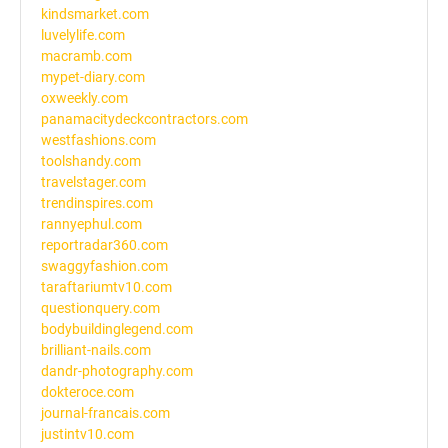
kindsmarket.com
luvelylife.com
macramb.com
mypet-diary.com
oxweekly.com
panamacitydeckcontractors.com
westfashions.com
toolshandy.com
travelstager.com
trendinspires.com
rannyephul.com
reportradar360.com
swaggyfashion.com
taraftariumtv10.com
questionquery.com
bodybuildinglegend.com
brilliant-nails.com
dandr-photography.com
dokteroce.com
journal-francais.com
justintv10.com