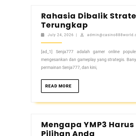
dan
Rahasia Dibalik Strat
Sehat
Rahasia
Terungkap
Dibalik
July
July 24, 2026
|
admin@casino888world.
Strategi
24,
2026
Permainan
[ad_1] Senja777 adalah gamer online popul
Senja777
mengesankan dan gameplay yang strategis. Banya
permainan Senja777, dan kini,
Terungkap
READ
READ MORE
MORE
Mengapa YMP3 Harus 
Mengapa
Pilihan Anda