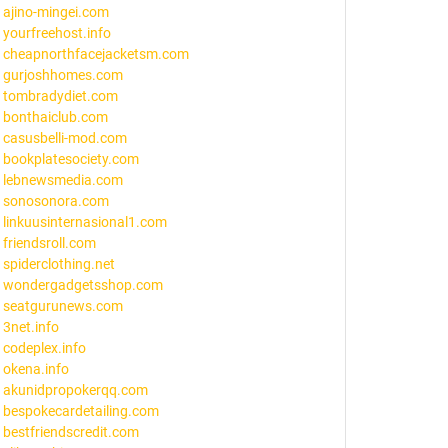
ajino-mingei.com
yourfreehost.info
cheapnorthfacejacketsm.com
gurjoshhomes.com
tombradydiet.com
bonthaiclub.com
casusbelli-mod.com
bookplatesociety.com
lebnewsmedia.com
sonosonora.com
linkuusinternasional1.com
friendsroll.com
spiderclothing.net
wondergadgetsshop.com
seatgurunews.com
3net.info
codeplex.info
okena.info
akunidpropokerqq.com
bespokecardetailing.com
bestfriendscredit.com