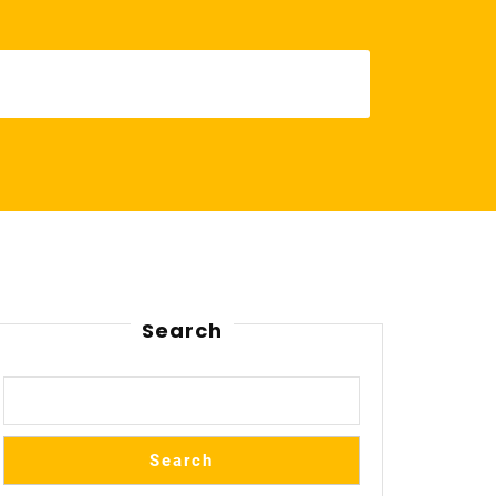
Search
ami
D:
n
ensif
Search