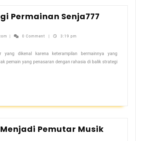
egi Permainan Senja777
admin@casino888world.com
com
|
0 Comment
|
3:19 pm
er yang dikenal karena keterampilan bermainnya yang
k pemain yang penasaran dengan rahasia di balik strategi
Menjadi Pemutar Musik