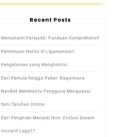
Recent Posts
Memahami Parlay4D: Panduan Komprehensif
Pertemuan Hantu di Ligamansion:
Pengalaman yang Menghantui
Dari Pemula hingga Pakar: Bagaimana
Navibet Membantu Pengguna Menguasai
Seni Taruhan Online
Dari Penghobi Menjadi Ikon: Evolusi Desain
Inovatif Lego77