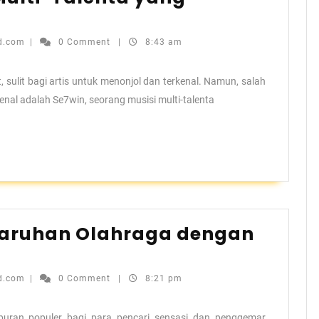
Temui
Se7win:
admin@casino888world.com
d.com
|
0 Comment
|
8:43 am
Musisi
Multi-
, sulit bagi artis untuk menonjol dan terkenal. Namun, salah
Talenta
enal adalah Se7win, seorang musisi multi-talenta
yang
Menaklukkan
Industri
Taruhan Olahraga dengan
admin@casino888world.com
d.com
|
0 Comment
|
8:21 pm
iburan populer bagi para pencari sensasi dan penggemar