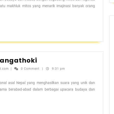
Lebih
satu makhluk mitos yang menarik imajinasi banyak orang
Dekat
Makhluk
Mistis
Indonesia
Temukan
Sangathoki
Suara
admin@casino888world.com
d.com
|
0 Comment
|
9:31 pm
Unik
Sangathoki
ional asal Nepal yang menghasilkan suara yang unik dan
elama berabad-abad dalam berbagai upacara budaya dan