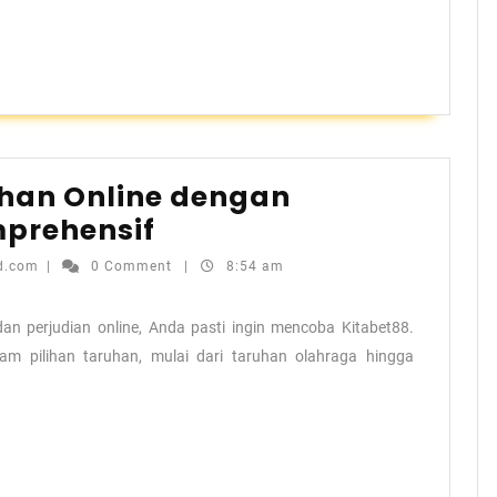
ana
ntu
isi
han Online dengan
Rasakan
mprehensif
Sensasi
admin@casino888world.com
d.com
|
0 Comment
|
8:54 am
Taruhan
Online
n perjudian online, Anda pasti ingin mencoba Kitabet88.
dengan
am pilihan taruhan, mulai dari taruhan olahraga hingga
Kitabet88:
Review
Komprehensif