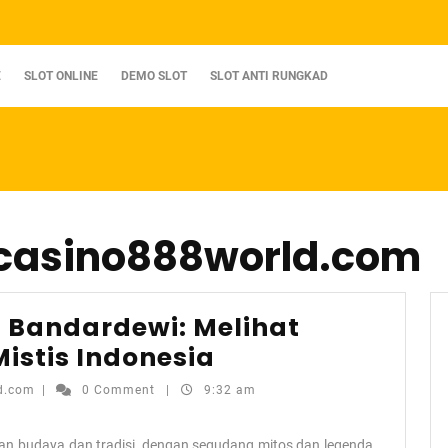
E
SLOT ONLINE
DEMO SLOT
SLOT ANTI RUNGKAD
asino888world.com
Bandardewi: Melihat
Mengungkap
istis Indonesia
Legenda
admin@casino888world.com
d.com
|
0 Comment
|
9:32 am
Bandardewi:
Melihat
an budaya dan tradisi, dengan segudang mitos dan legenda