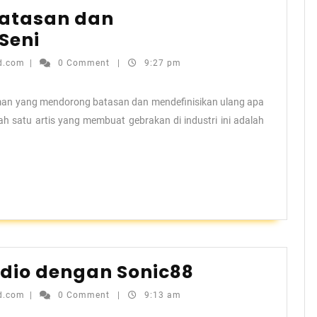
Batasan dan
Jepe138:
Seni
Mendobrak
admin@casino888world.com
d.com
|
0 Comment
|
9:27 pm
Batasan
dan
iman yang mendorong batasan dan mendefinisikan ulang apa
Mendefinisikan
ah satu artis yang membuat gebrakan di industri ini adalah
Ulang
Seni
Merevolusi
udio dengan Sonic88
Industri
admin@casino888world.com
d.com
|
0 Comment
|
9:13 am
Audio