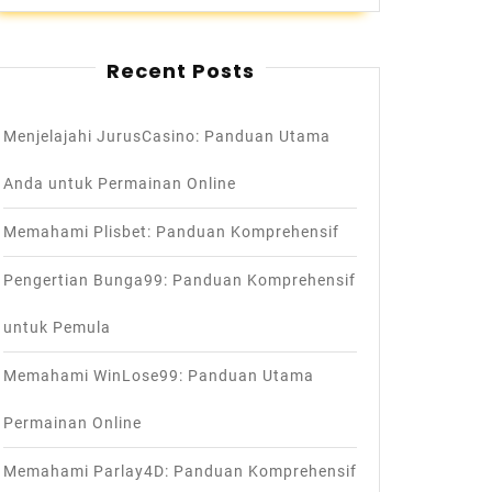
Recent Posts
Menjelajahi JurusCasino: Panduan Utama
Anda untuk Permainan Online
Memahami Plisbet: Panduan Komprehensif
Pengertian Bunga99: Panduan Komprehensif
untuk Pemula
Memahami WinLose99: Panduan Utama
Permainan Online
Memahami Parlay4D: Panduan Komprehensif