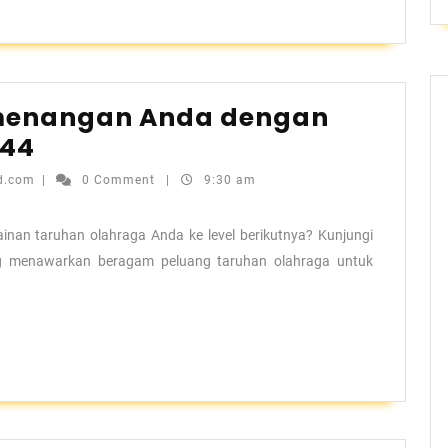
menangan Anda dengan
Bebaskan
t44
Potensi
admin@casino888world.com
d.com
|
0 Comment
|
9:30 am
Kemenangan
Anda
an taruhan olahraga Anda ke level berikutnya? Kunjungi
dengan
ang menawarkan beragam peluang taruhan olahraga untuk
Platform
Taruhan
iBet44