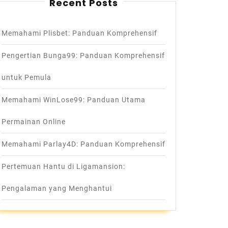
Recent Posts
Memahami Plisbet: Panduan Komprehensif
Pengertian Bunga99: Panduan Komprehensif
untuk Pemula
Memahami WinLose99: Panduan Utama
Permainan Online
Memahami Parlay4D: Panduan Komprehensif
Pertemuan Hantu di Ligamansion:
Pengalaman yang Menghantui