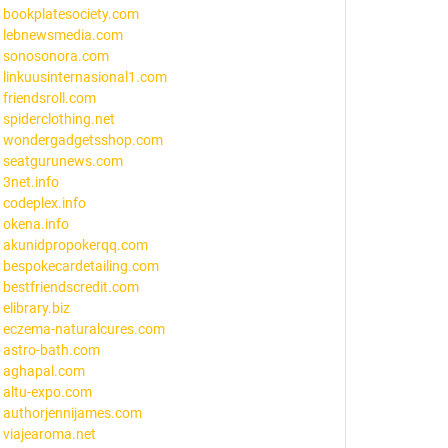
bookplatesociety.com
lebnewsmedia.com
sonosonora.com
linkuusinternasional1.com
friendsroll.com
spiderclothing.net
wondergadgetsshop.com
seatgurunews.com
3net.info
codeplex.info
okena.info
akunidpropokerqq.com
bespokecardetailing.com
bestfriendscredit.com
elibrary.biz
eczema-naturalcures.com
astro-bath.com
aghapal.com
altu-expo.com
authorjennijames.com
viajearoma.net