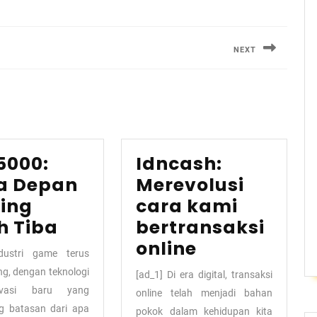
NEXT
Next
post:
5000:
Idncash:
a Depan
Merevolusi
ing
cara kami
GBO5000:
h Tiba
bertransaksi
Masa
Idncash:
online
ndustri game terus
Depan
Merevolusi
g, dengan teknologi
[ad_1] Di era digital, transaksi
Gaming
cara
vasi baru yang
online telah menjadi bahan
Telah
kami
g batasan dari apa
pokok dalam kehidupan kita