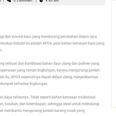
admin@casino888world.com
m
|
0 Comment
|
9:45 am
ogi dan inovasi baru yang mendorong perubahan dalam cara
revolusi industri ini adalah APG9, jenis bahan kemasan baru yang
n.
g terbuat dari kombinasi bahan daur ulang dan polimer yang
 pengemasan yang ramah lingkungan, karena mengurangi jumlah
ain itu, APG9 sepenuhnya dapat didaur ulang, menjadikannya
gi dampak terhadap lingkungan.
n daya tahannya. Tidak seperti bahan kemasan tradisional
an, tusukan, dan kelembapan, sehingga ideal untuk melindungi
apat membantu mengurangi jumlah barang rusak yang