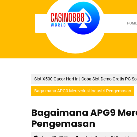
Skip
to
content
HOM
Slot X500 Gacor Hari Ini, Coba Slot Demo Gratis PG So
Bagaimana APG9 Merevolusi Industri Pengemasan
Bagaimana APG9 Merev
Pengemasan