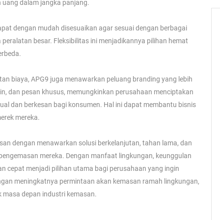
n uang dalam jangka panjang.
apat dengan mudah disesuaikan agar sesuai dengan berbagai
peralatan besar. Fleksibilitas ini menjadikannya pilihan hemat
erbeda.
an biaya, APG9 juga menawarkan peluang branding yang lebih
desain, dan pesan khusus, memungkinkan perusahaan menciptakan
al dan berkesan bagi konsumen. Hal ini dapat membantu bisnis
merek mereka.
san dengan menawarkan solusi berkelanjutan, tahan lama, dan
s pengemasan mereka. Dengan manfaat lingkungan, keunggulan
 cepat menjadi pilihan utama bagi perusahaan yang ingin
engan meningkatnya permintaan akan kemasan ramah lingkungan,
 masa depan industri kemasan.