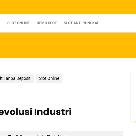
E
SLOT ONLINE
DEMO SLOT
SLOT ANTI RUNGKAD
ft Tanpa Deposit
Slot Online
olusi Industri