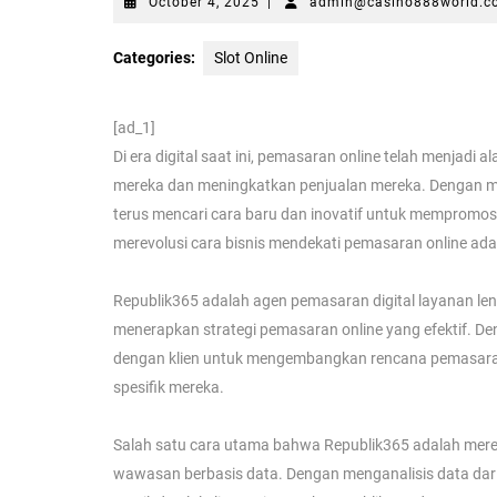
October
October 4, 2025
|
admin@casino888world.c
4,
2025
Categories:
Slot Online
[ad_1]
Di era digital saat ini, pemasaran online telah menjadi 
mereka dan meningkatkan penjualan mereka. Dengan mun
terus mencari cara baru dan inovatif untuk mempromo
merevolusi cara bisnis mendekati pemasaran online ada
Republik365 adalah agen pemasaran digital layanan l
menerapkan strategi pemasaran online yang efektif. De
dengan klien untuk mengembangkan rencana pemasara
spesifik mereka.
Salah satu cara utama bahwa Republik365 adalah merev
wawasan berbasis data. Dengan menganalisis data dari 