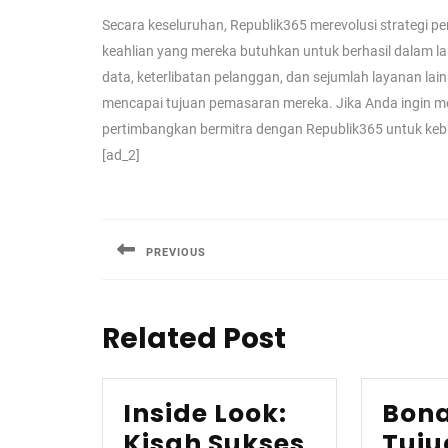
Secara keseluruhan, Republik365 merevolusi strategi 
keahlian yang mereka butuhkan untuk berhasil dalam la
data, keterlibatan pelanggan, dan sejumlah layanan lai
mencapai tujuan pemasaran mereka. Jika Anda ingin me
pertimbangkan bermitra dengan Republik365 untuk keb
[ad_2]
Post
navigation
PREVIOUS
Previous
post:
Related Post
Inside Look:
Bona
Kisah Sukses
Tuju