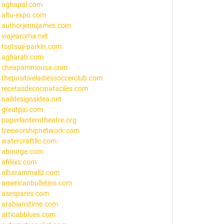
aghapal.com
altu-expo.com
authorjennijames.com
viajearoma.net
tsutsuji-parkin.com
agharab.com
cheapammousa.com
thepositiveladiessoccerclub.com
recetasdecocinafaciles.com
naildesignsidea.net
greatpai.com
paperlanterntheatre.org
freeworshipnetwork.com
watercraftllc.com
abourge.com
afiliixs.com
alharammallz.com
americanbulletins.com
asespares.com
arabianstime.com
atticabblues.com