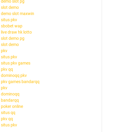
demo slot pg
slot demo
demo slot maxwin
situs pkv
sbobet wap
live draw hk lotto
slot demo pg
slot demo
pkv
situs pkv
situs pkv games
pkv qq
dominoqq pkv
pkv games bandarqq
pkv
dominoqq
bandarqq
poker online
situs qq
pkv qq
situs pkv