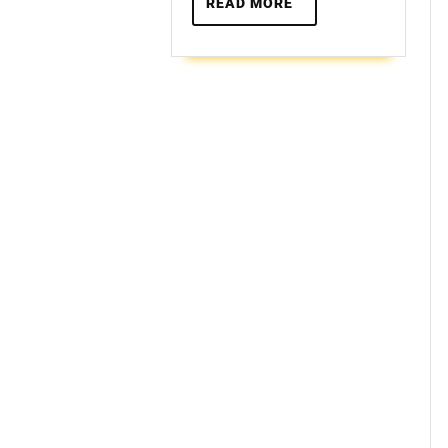
READ
READ MORE
MORE