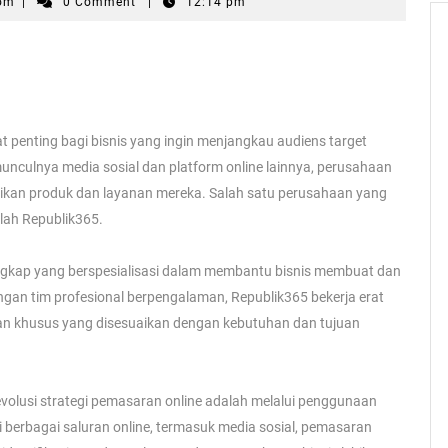
admin@casino888world.com
om
|
0 Comment
|
12:14 pm
alat penting bagi bisnis yang ingin menjangkau audiens target
culnya media sosial dan platform online lainnya, perusahaan
sikan produk dan layanan mereka. Salah satu perusahaan yang
lah Republik365.
engkap yang berspesialisasi dalam membantu bisnis membuat dan
ngan tim profesional berpengalaman, Republik365 bekerja erat
n khusus yang disesuaikan dengan kebutuhan dan tujuan
olusi strategi pemasaran online adalah melalui penggunaan
berbagai saluran online, termasuk media sosial, pemasaran