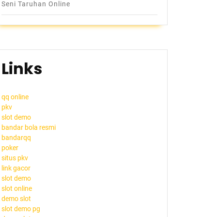
Seni Taruhan Online
Links
qq online
pkv
slot demo
bandar bola resmi
bandarqq
poker
situs pkv
link gacor
slot demo
slot online
demo slot
slot demo pg