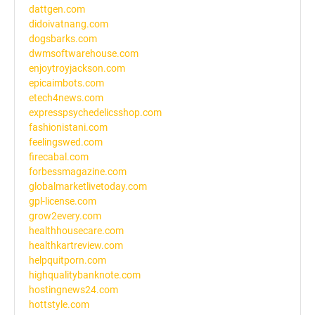
dattgen.com
didoivatnang.com
dogsbarks.com
dwmsoftwarehouse.com
enjoytroyjackson.com
epicaimbots.com
etech4news.com
expresspsychedelicsshop.com
fashionistani.com
feelingswed.com
firecabal.com
forbessmagazine.com
globalmarketlivetoday.com
gpl-license.com
grow2every.com
healthhousecare.com
healthkartreview.com
helpquitporn.com
highqualitybanknote.com
hostingnews24.com
hottstyle.com