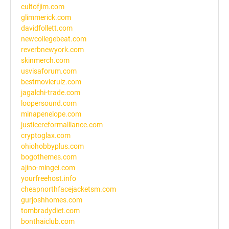
cultofjim.com
glimmerick.com
davidfollett.com
newcollegebeat.com
reverbnewyork.com
skinmerch.com
usvisaforum.com
bestmovierulz.com
jagalchi-trade.com
loopersound.com
minapenelope.com
justicereformalliance.com
cryptoglax.com
ohiohobbyplus.com
bogothemes.com
ajino-mingei.com
yourfreehost.info
cheapnorthfacejacketsm.com
gurjoshhomes.com
tombradydiet.com
bonthaiclub.com