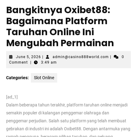
Bangkitnya Oxibet88:
Bagaimana Platform
Taruhan Online Ini
Mengubah Permainan
June
admin@casino
June 5, 2026
|
admin@casino888world.com
|
0
5,
Comment
|
3:49 am
2026
Categories:
Slot Online
[ad_1]
Dalam beberapa tahun terakhir, platform taruhan online menjadi
semakin populer di kalangan penggemar olahraga dan
penggemar perjudian. Salah satu platform yang telah membuat
gebrakan di industri ini adalah Oxibet88. Dengan antarmuka yang
ramah pengguna, beragam pilihan taruhan, dan peluang