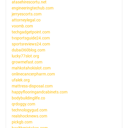
atasehirescortu.net
engineeringtechub.com
jerryescorts.com
attorneylegal.co
voomb.com
techgadgetpoint.com
tvsportsguide24.com
sportsreviews24.com
dubai360blog.com
lucky77slot.org
growmefast.com
mahkotahokislot.com
onlinecancerpharm.com
ufalek.org
mattress-disposal.com
happyflooringandcabinets.com
bodybuildinglife.co
qrdoggy.com
technologygud.com
realshocknews.com
pickgb.com