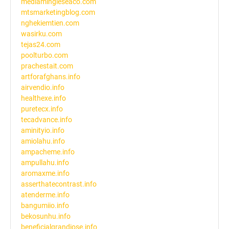
mediamingleseaco.com
mtsmarketingblog.com
nghekiemtien.com
wasirku.com
tejas24.com
poolturbo.com
prachestait.com
artforafghans.info
airvendio.info
healthexe.info
puretecx.info
tecadvance.info
aminityio.info
amiolahu.info
ampacheme.info
ampullahu.info
aromaxme.info
asserthatecontrast.info
atenderme.info
bangumiio.info
bekosunhu.info
beneficialgrandiose.info