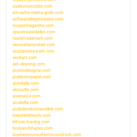
usabonuscodes.com
sm-satta-makta-gods.com
softwaredegimnasios.com
soopermagazine.com
spacecoastdailys.com
readytrademark.com
renovationsrated.com
scoziarestaurant.com
seohart.com
set-cleaning.com
promodesignai.com
publicistspaper.com
quindaily.com
abosulte.com
aiverse24.com
anubella.com
audiobooksonaudible.com
beautenetwork.com
bitcoin-tracing.com
bodyandshapes.com
businessconsultantsroundrock.com