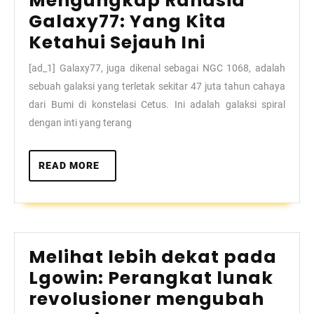
Mengungkap Rahasia
Galaxy77: Yang Kita
Mengungk
Ketahui Sejauh Ini
Rahasia
[ad_1] Galaxy77, juga dikenal sebagai NGC 1068, adalah
Galaxy77:
sebuah galaksi yang terletak sekitar 47 juta tahun cahaya
Yang
dari Bumi di konstelasi Cetus. Ini adalah galaksi spiral
Kita
dengan inti yang terang
Ketahui
Sejauh
READ
READ MORE
MORE
Ini
Melihat lebih dekat pada
Lgowin: Perangkat lunak
revolusioner mengubah