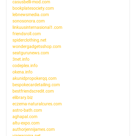
casusbelli-mod.com
bookplatesociety.com
lebnewsmedia.com
sonosonora.com
linkuusinternasional1.com
friendsroll.com
spiderclothing.net
wondergadgetsshop.com
seatgurunews.com
3net.info
codeplex.info
okena.info
akunidpropokerqq.com
bespokecardetailing.com
bestfriendscredit.com
elibrary.biz
eczema-naturalcures.com
astro-bath.com
aghapal.com
altu-expo.com
authorjennijames.com
viajearoma.net