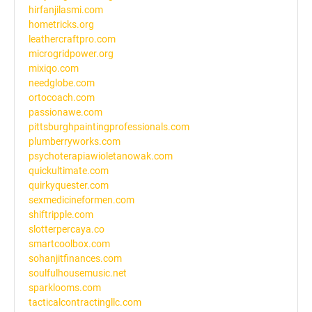
hirfanjilasmi.com
hometricks.org
leathercraftpro.com
microgridpower.org
mixiqo.com
needglobe.com
ortocoach.com
passionawe.com
pittsburghpaintingprofessionals.com
plumberryworks.com
psychoterapiawioletanowak.com
quickultimate.com
quirkyquester.com
sexmedicineformen.com
shiftripple.com
slotterpercaya.co
smartcoolbox.com
sohanjitfinances.com
soulfulhousemusic.net
sparklooms.com
tacticalcontractingllc.com