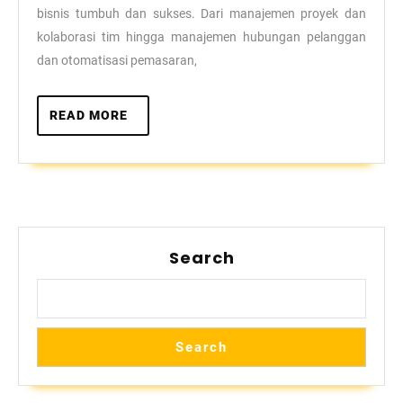
Panduan
bisnis tumbuh dan sukses. Dari manajemen proyek dan
Komprehensif
kolaborasi tim hingga manajemen hubungan pelanggan
dan otomatisasi pemasaran,
READ
READ MORE
MORE
Search
Search