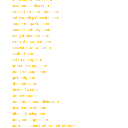
usabonuscodes.com
sm-satta-makta-gods.com
softwaredegimnasios.com
soopermagazine.com
spacecoastdailys.com
readytrademark.com
renovationsrated.com
scoziarestaurant.com
seohart.com
set-cleaning.com
promodesignai.com
publicistspaper.com
quindaily.com
abosulte.com
aiverse24.com
anubella.com
audiobooksonaudible.com
beautenetwork.com
bitcoin-tracing.com
bodyandshapes.com
businessconsultantsroundrock.com