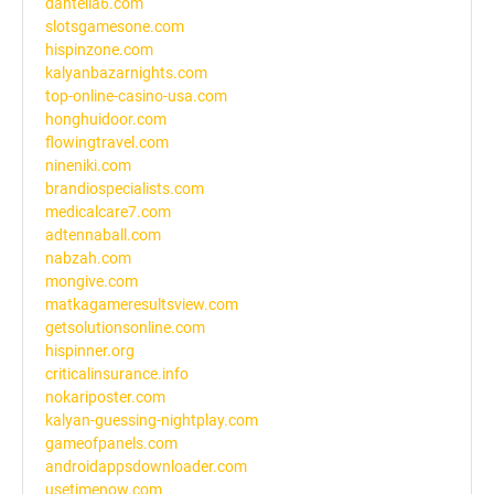
dantella6.com
slotsgamesone.com
hispinzone.com
kalyanbazarnights.com
top-online-casino-usa.com
honghuidoor.com
flowingtravel.com
nineniki.com
brandiospecialists.com
medicalcare7.com
adtennaball.com
nabzah.com
mongive.com
matkagameresultsview.com
getsolutionsonline.com
hispinner.org
criticalinsurance.info
nokariposter.com
kalyan-guessing-nightplay.com
gameofpanels.com
androidappsdownloader.com
usetimenow.com