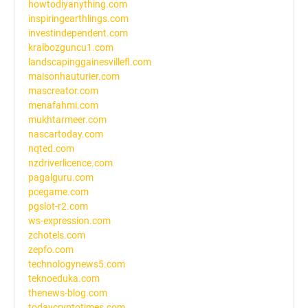
howtodiyanything.com
inspiringearthlings.com
investindependent.com
kralbozguncu1.com
landscapinggainesvillefl.com
maisonhauturier.com
mascreator.com
menafahmi.com
mukhtarmeer.com
nascartoday.com
nqted.com
nzdriverlicence.com
pagalguru.com
pcegame.com
pgslot-r2.com
ws-expression.com
zchotels.com
zepfo.com
technologynews5.com
teknoeduka.com
thenews-blog.com
todaycryptotimes.com