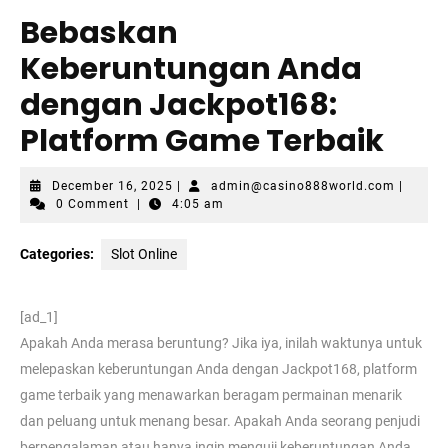
Bebaskan
Keberuntungan Anda
dengan Jackpot168:
Platform Game Terbaik
December
admin@c
December 16, 2025
|
admin@casino888world.com
|
16,
0 Comment
|
4:05 am
2025
Categories:
Slot Online
[ad_1]
Apakah Anda merasa beruntung? Jika iya, inilah waktunya untuk
melepaskan keberuntungan Anda dengan Jackpot168, platform
game terbaik yang menawarkan beragam permainan menarik
dan peluang untuk menang besar. Apakah Anda seorang penjudi
berpengalaman atau hanya ingin menguji keberuntungan Anda,