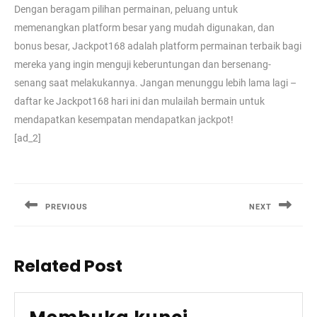
Dengan beragam pilihan permainan, peluang untuk
memenangkan platform besar yang mudah digunakan, dan
bonus besar, Jackpot168 adalah platform permainan terbaik bagi
mereka yang ingin menguji keberuntungan dan bersenang-
senang saat melakukannya. Jangan menunggu lebih lama lagi –
daftar ke Jackpot168 hari ini dan mulailah bermain untuk
mendapatkan kesempatan mendapatkan jackpot!
[ad_2]
Post
navigation
PREVIOUS
NEXT
Previous
Next
post:
post:
Related Post