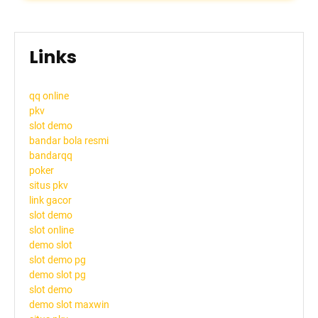
Links
qq online
pkv
slot demo
bandar bola resmi
bandarqq
poker
situs pkv
link gacor
slot demo
slot online
demo slot
slot demo pg
demo slot pg
slot demo
demo slot maxwin