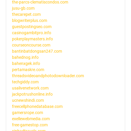
the-parcs-clematiscondos.com
jusu-gb.com
thecarepet.com
blogwriterplus.com
guestpostingseo.com
casinogambitpro.info
pokerplaymasters.info
courseoncourse.com
bantinbatdongsan247.com
bahednog.info
bahenxgek.info
pertamaskre.com
threadsvideoandphotodownloader.com
techgiddy.com
usalivenetwork.com
jackpotrushonline.info
ucnewshindi.com
freecellphonedatabase.com
gamersrope.com
exellewebmedia.com
free-gamestop.com