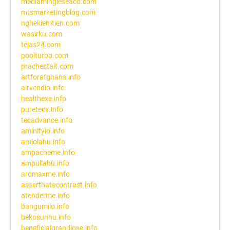
mediamingleseaco.com
mtsmarketingblog.com
nghekiemtien.com
wasirku.com
tejas24.com
poolturbo.com
prachestait.com
artforafghans.info
airvendio.info
healthexe.info
puretecx.info
tecadvance.info
aminityio.info
amiolahu.info
ampacheme.info
ampullahu.info
aromaxme.info
asserthatecontrast.info
atenderme.info
bangumiio.info
bekosunhu.info
beneficialgrandiose.info