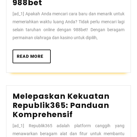
Temukan
988bet
Kegembiraan
[ad_1] Apakah Anda mencari cara baru dan menarik untuk
Taruhan
memeriahkan waktu luang Anda? Tidak perlu mencari lagi
Online
selain taruhan online dengan 988bet! Dengan beragam
dengan
permainan olahraga dan kasino untuk dipilih,
988bet
READ
READ MORE
MORE
Melepaskan Kekuatan
Republik365: Panduan
Melepaskan
Komprehensif
Kekuatan
[ad_1] Republik365 adalah platform canggih yang
Republik365:
menawarkan beragam alat dan fitur untuk membantu