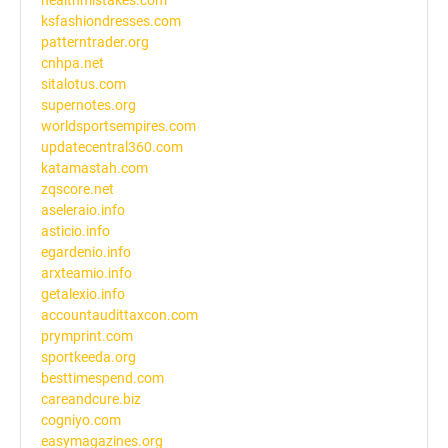
healthmistakes.com
ksfashiondresses.com
patterntrader.org
cnhpa.net
sitalotus.com
supernotes.org
worldsportsempires.com
updatecentral360.com
katamastah.com
zqscore.net
aseleraio.info
asticio.info
egardenio.info
arxteamio.info
getalexio.info
accountaudittaxcon.com
prymprint.com
sportkeeda.org
besttimespend.com
careandcure.biz
cogniyo.com
easymagazines.org