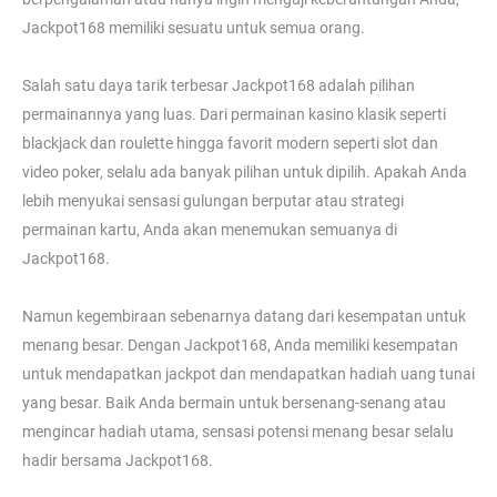
Jackpot168 memiliki sesuatu untuk semua orang.
Salah satu daya tarik terbesar Jackpot168 adalah pilihan
permainannya yang luas. Dari permainan kasino klasik seperti
blackjack dan roulette hingga favorit modern seperti slot dan
video poker, selalu ada banyak pilihan untuk dipilih. Apakah Anda
lebih menyukai sensasi gulungan berputar atau strategi
permainan kartu, Anda akan menemukan semuanya di
Jackpot168.
Namun kegembiraan sebenarnya datang dari kesempatan untuk
menang besar. Dengan Jackpot168, Anda memiliki kesempatan
untuk mendapatkan jackpot dan mendapatkan hadiah uang tunai
yang besar. Baik Anda bermain untuk bersenang-senang atau
mengincar hadiah utama, sensasi potensi menang besar selalu
hadir bersama Jackpot168.