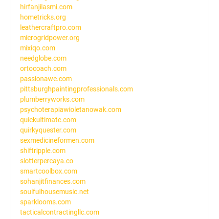
hirfanjilasmi.com
hometricks.org
leathercraftpro.com
microgridpower.org
mixiqo.com
needglobe.com
ortocoach.com
passionawe.com
pittsburghpaintingprofessionals.com
plumberryworks.com
psychoterapiawioletanowak.com
quickultimate.com
quirkyquester.com
sexmedicineformen.com
shiftripple.com
slotterpercaya.co
smartcoolbox.com
sohanjitfinances.com
soulfulhousemusic.net
sparklooms.com
tacticalcontractingllc.com