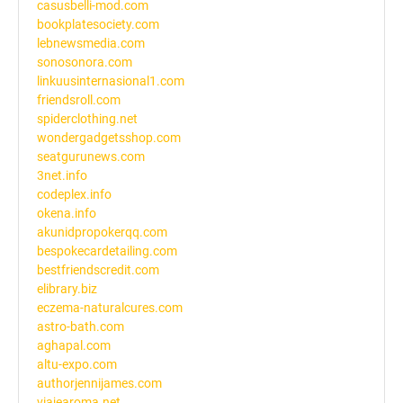
casusbelli-mod.com
bookplatesociety.com
lebnewsmedia.com
sonosonora.com
linkuusinternasional1.com
friendsroll.com
spiderclothing.net
wondergadgetsshop.com
seatgurunews.com
3net.info
codeplex.info
okena.info
akunidpropokerqq.com
bespokecardetailing.com
bestfriendscredit.com
elibrary.biz
eczema-naturalcures.com
astro-bath.com
aghapal.com
altu-expo.com
authorjennijames.com
viajearoma.net