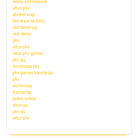
demo slot maxwin
situs pkv
sbobet wap
live draw hk lotto
slot demo pg
slot demo
pkv
situs pkv
situs pkv games
pkv qq
dominoqq pkv
pkv games bandarqq
pkv
dominoqq
bandarqq
poker online
situs qq
pkv qq
situs pkv