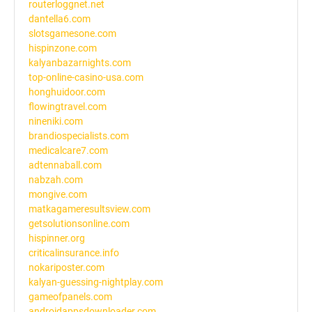
routerloggnet.net
dantella6.com
slotsgamesone.com
hispinzone.com
kalyanbazarnights.com
top-online-casino-usa.com
honghuidoor.com
flowingtravel.com
nineniki.com
brandiospecialists.com
medicalcare7.com
adtennaball.com
nabzah.com
mongive.com
matkagameresultsview.com
getsolutionsonline.com
hispinner.org
criticalinsurance.info
nokariposter.com
kalyan-guessing-nightplay.com
gameofpanels.com
androidappsdownloader.com