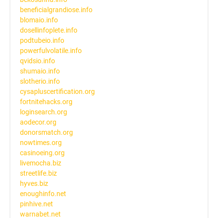
beneficialgrandiose.info
blomaio.info
dosellinfoplete.info
podtubeio.info
powerfulvolatile.info
qvidsio.info
shumaio.info
slotherio.info
cysapluscertification.org
fortnitehacks.org
loginsearch.org
aodecor.org
donorsmatch.org
nowtimes.org
casinoeing.org
livemocha.biz
streetlife.biz
hyves.biz
enoughinfo.net
pinhive.net
warnabet.net