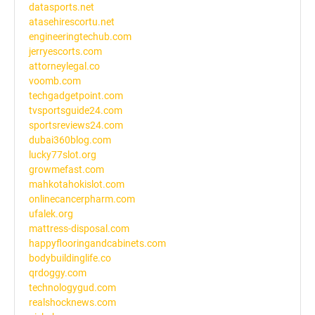
datasports.net
atasehirescortu.net
engineeringtechub.com
jerryescorts.com
attorneylegal.co
voomb.com
techgadgetpoint.com
tvsportsguide24.com
sportsreviews24.com
dubai360blog.com
lucky77slot.org
growmefast.com
mahkotahokislot.com
onlinecancerpharm.com
ufalek.org
mattress-disposal.com
happyflooringandcabinets.com
bodybuildinglife.co
qrdoggy.com
technologygud.com
realshocknews.com