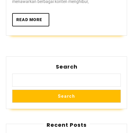
dalam
menawarkan berbagai konten menghibur,
Hiburan
Online
READ
READ MORE
MORE
Search
Search
Recent Posts