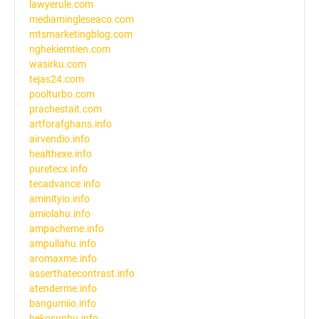
lawyerule.com
mediamingleseaco.com
mtsmarketingblog.com
nghekiemtien.com
wasirku.com
tejas24.com
poolturbo.com
prachestait.com
artforafghans.info
airvendio.info
healthexe.info
puretecx.info
tecadvance.info
aminityio.info
amiolahu.info
ampacheme.info
ampullahu.info
aromaxme.info
asserthatecontrast.info
atenderme.info
bangumiio.info
bekosunhu.info