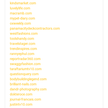
kindsmarket.com
luvelylife.com
macramb.com
mypet-diary.com
oxweekly.com
panamacitydeckcontractors.com
westfashions.com
toolshandy.com
travelstager.com
trendinspires.com
rannyephul.com
reportradar360.com
swaggyfashion.com
taraftariumtv10.com
questionquery.com
bodybuildinglegend.com
brilliant-nails.com
dandr-photography.com
dokteroce.com
journal-francais.com
justintv10.com