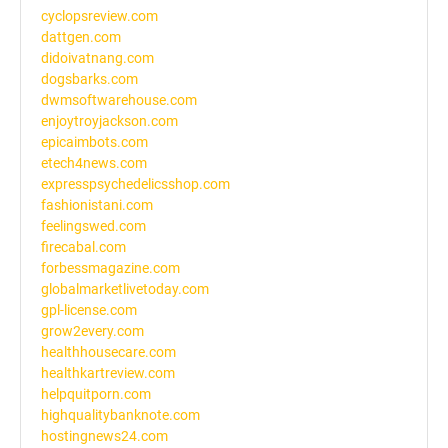
cyclopsreview.com
dattgen.com
didoivatnang.com
dogsbarks.com
dwmsoftwarehouse.com
enjoytroyjackson.com
epicaimbots.com
etech4news.com
expresspsychedelicsshop.com
fashionistani.com
feelingswed.com
firecabal.com
forbessmagazine.com
globalmarketlivetoday.com
gpl-license.com
grow2every.com
healthhousecare.com
healthkartreview.com
helpquitporn.com
highqualitybanknote.com
hostingnews24.com