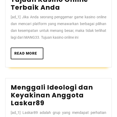
Menangkan
Terbaik Anda
Besar
[ad_1] Jika Anda seorang penggemar game kasino online
Dengan
dan mencari platform yang menawarkan berbagai pilihan
Menang33:
dan kesempatan untuk menang besar, maka tidak terlihat
Tujuan
lagi dari MANG33. Tujuan kasino online ini
Kasino
Online
READ
READ MORE
MORE
Terbaik
Anda
Menggali Ideologi dan
Keyakinan Anggota
Menggali
Laskar89
Ideologi
[ad_1] Laskar89 adalah grup yang mendapat perhatian