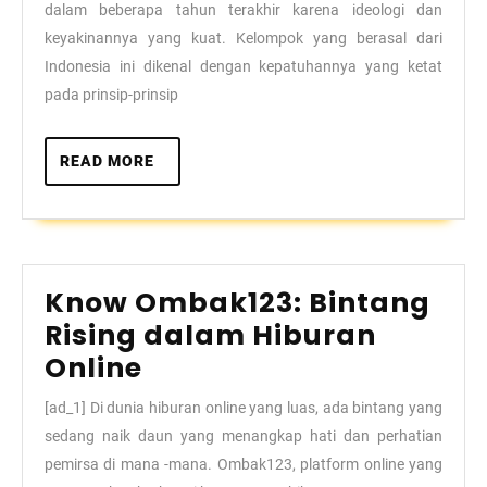
dan
dalam beberapa tahun terakhir karena ideologi dan
Keyakinan
keyakinannya yang kuat. Kelompok yang berasal dari
Anggota
Indonesia ini dikenal dengan kepatuhannya yang ketat
Laskar89
pada prinsip-prinsip
READ
READ MORE
MORE
Know Ombak123: Bintang
Rising dalam Hiburan
Know
Online
Ombak123:
[ad_1] Di dunia hiburan online yang luas, ada bintang yang
Bintang
sedang naik daun yang menangkap hati dan perhatian
Rising
pemirsa di mana -mana. Ombak123, platform online yang