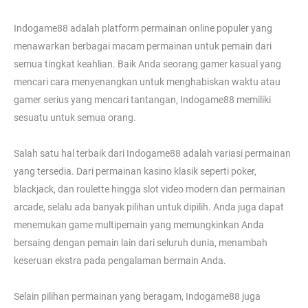
Indogame88 adalah platform permainan online populer yang
menawarkan berbagai macam permainan untuk pemain dari
semua tingkat keahlian. Baik Anda seorang gamer kasual yang
mencari cara menyenangkan untuk menghabiskan waktu atau
gamer serius yang mencari tantangan, Indogame88 memiliki
sesuatu untuk semua orang.
Salah satu hal terbaik dari Indogame88 adalah variasi permainan
yang tersedia. Dari permainan kasino klasik seperti poker,
blackjack, dan roulette hingga slot video modern dan permainan
arcade, selalu ada banyak pilihan untuk dipilih. Anda juga dapat
menemukan game multipemain yang memungkinkan Anda
bersaing dengan pemain lain dari seluruh dunia, menambah
keseruan ekstra pada pengalaman bermain Anda.
Selain pilihan permainan yang beragam, Indogame88 juga