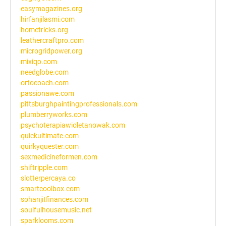
easymagazines.org
hirfanjilasmi.com
hometricks.org
leathercraftpro.com
microgridpower.org
mixiqo.com
needglobe.com
ortocoach.com
passionawe.com
pittsburghpaintingprofessionals.com
plumberryworks.com
psychoterapiawioletanowak.com
quickultimate.com
quirkyquester.com
sexmedicineformen.com
shiftripple.com
slotterpercaya.co
smartcoolbox.com
sohanjitfinances.com
soulfulhousemusic.net
sparklooms.com