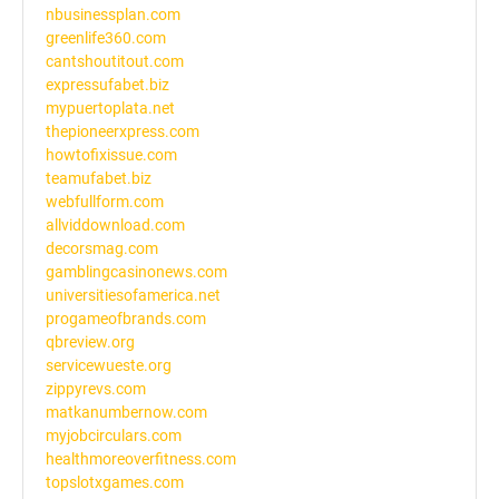
nbusinessplan.com
greenlife360.com
cantshoutitout.com
expressufabet.biz
mypuertoplata.net
thepioneerxpress.com
howtofixissue.com
teamufabet.biz
webfullform.com
allviddownload.com
decorsmag.com
gamblingcasinonews.com
universitiesofamerica.net
progameofbrands.com
qbreview.org
servicewueste.org
zippyrevs.com
matkanumbernow.com
myjobcirculars.com
healthmoreoverfitness.com
topslotxgames.com