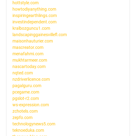
hottstyle.com
howtodiyanything.com
inspiringearthlings.com
investindependent.com
kralbozguncu1.com
landscapinggainesvillefl.com
maisonhauturier.com
mascreator.com
menafahmi.com
mukhtarmeer.com
nascartoday.com
nqted.com
nzdriverlicence.com
pagalguru.com
pcegame.com
pgslot-r2.com
ws-expression.com
zchotels.com
zepfo.com
technologynews5.com
teknoeduka.com