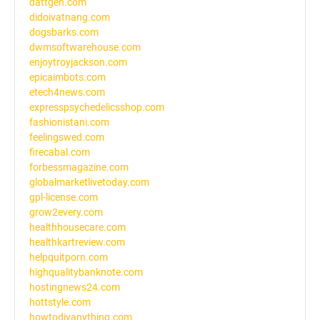
dattgen.com
didoivatnang.com
dogsbarks.com
dwmsoftwarehouse.com
enjoytroyjackson.com
epicaimbots.com
etech4news.com
expresspsychedelicsshop.com
fashionistani.com
feelingswed.com
firecabal.com
forbessmagazine.com
globalmarketlivetoday.com
gpl-license.com
grow2every.com
healthhousecare.com
healthkartreview.com
helpquitporn.com
highqualitybanknote.com
hostingnews24.com
hottstyle.com
howtodiyanything.com