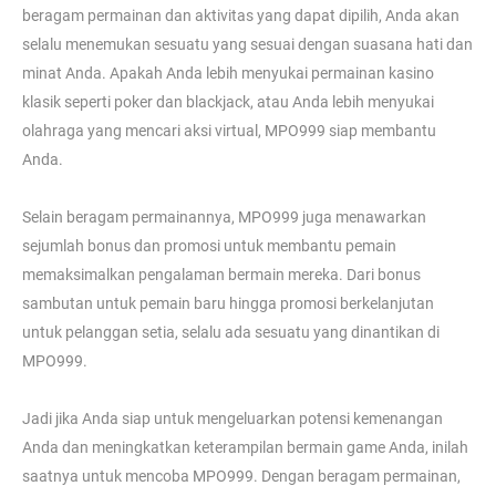
beragam permainan dan aktivitas yang dapat dipilih, Anda akan
selalu menemukan sesuatu yang sesuai dengan suasana hati dan
minat Anda. Apakah Anda lebih menyukai permainan kasino
klasik seperti poker dan blackjack, atau Anda lebih menyukai
olahraga yang mencari aksi virtual, MPO999 siap membantu
Anda.
Selain beragam permainannya, MPO999 juga menawarkan
sejumlah bonus dan promosi untuk membantu pemain
memaksimalkan pengalaman bermain mereka. Dari bonus
sambutan untuk pemain baru hingga promosi berkelanjutan
untuk pelanggan setia, selalu ada sesuatu yang dinantikan di
MPO999.
Jadi jika Anda siap untuk mengeluarkan potensi kemenangan
Anda dan meningkatkan keterampilan bermain game Anda, inilah
saatnya untuk mencoba MPO999. Dengan beragam permainan,