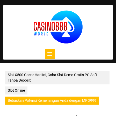
Skip
to
content
Open
Button
Slot X500 Gacor Hari Ini, Coba Slot Demo Gratis PG Soft
Tanpa Deposit
Slot Online
Bebaskan Potensi Kemenangan Anda dengan MPO999