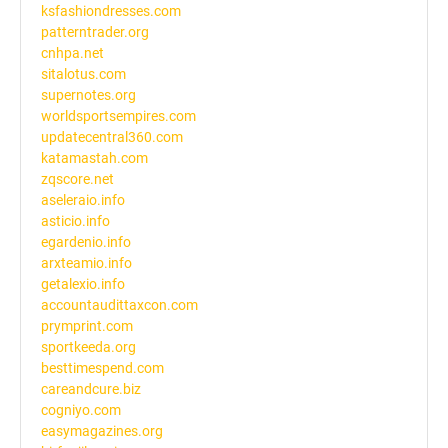
ksfashiondresses.com
patterntrader.org
cnhpa.net
sitalotus.com
supernotes.org
worldsportsempires.com
updatecentral360.com
katamastah.com
zqscore.net
aseleraio.info
asticio.info
egardenio.info
arxteamio.info
getalexio.info
accountaudittaxcon.com
prymprint.com
sportkeeda.org
besttimespend.com
careandcure.biz
cogniyo.com
easymagazines.org