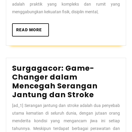
Usul
adalah praktik yang kompleks dan rumit yang
dan
menggabungkan kekuatan fisik, disiplin mental,
Tradisi
Praktek
READ
READ MORE
MORE
Kuno
ini
Surgagacor: Game-
Changer dalam
Mencegah Serangan
Surgagac
Jantung dan Stroke
Game-
[ad_1] Serangan jantung dan stroke adalah dua penyebab
Changer
utama kematian di seluruh dunia, dengan jutaan orang
dalam
menderita kondisi yang mengancam jiwa ini setiap
Mencega
tahunnya. Meskipun terdapat berbagai perawatan dan