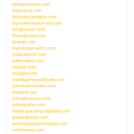
slotsgamesone.com
hispinzone.com
kalyanbazarnights.com
top-online-casino-usa.com
honghuidoor.com
flowingtravel.com
nineniki.com
brandiospecialists.com
medicalcare7.com
adtennaball.com
nabzah.com
mongive.com
matkagameresultsview.com
getsolutionsonline.com
hispinner.org
criticalinsurance.info
nokariposter.com
kalyan-guessing-nightplay.com
gameofpanels.com
androidappsdownloader.com
usetimenow.com