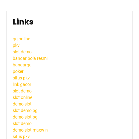
Links
qq online
pkv
slot demo
bandar bola resmi
bandarqq
poker
situs pkv
link gacor
slot demo
slot online
demo slot
slot demo pg
demo slot pg
slot demo
demo slot maxwin
situs pkv