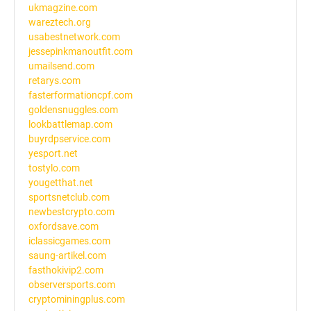
ukmagzine.com
wareztech.org
usabestnetwork.com
jessepinkmanoutfit.com
umailsend.com
retarys.com
fasterformationcpf.com
goldensnuggles.com
lookbattlemap.com
buyrdpservice.com
yesport.net
tostylo.com
yougetthat.net
sportsnetclub.com
newbestcrypto.com
oxfordsave.com
iclassicgames.com
saung-artikel.com
fasthokivip2.com
observersports.com
cryptominingplus.com