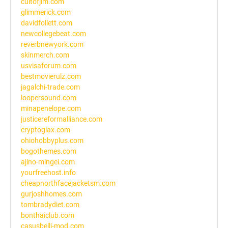
cultofjim.com
glimmerick.com
davidfollett.com
newcollegebeat.com
reverbnewyork.com
skinmerch.com
usvisaforum.com
bestmovierulz.com
jagalchi-trade.com
loopersound.com
minapenelope.com
justicereformalliance.com
cryptoglax.com
ohiohobbyplus.com
bogothemes.com
ajino-mingei.com
yourfreehost.info
cheapnorthfacejacketsm.com
gurjoshhomes.com
tombradydiet.com
bonthaiclub.com
casusbelli-mod.com