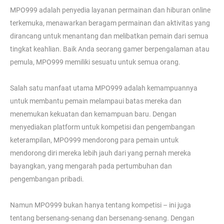
MPO999 adalah penyedia layanan permainan dan hiburan online
terkemuka, menawarkan beragam permainan dan aktivitas yang
dirancang untuk menantang dan melibatkan pemain dari semua
tingkat keahlian. Baik Anda seorang gamer berpengalaman atau
pemula, MPO999 memiliki sesuatu untuk semua orang.
Salah satu manfaat utama MPO999 adalah kemampuannya
untuk membantu pemain melampaui batas mereka dan
menemukan kekuatan dan kemampuan baru. Dengan
menyediakan platform untuk kompetisi dan pengembangan
keterampilan, MPO999 mendorong para pemain untuk
mendorong diri mereka lebih jauh dari yang pernah mereka
bayangkan, yang mengarah pada pertumbuhan dan
pengembangan pribadi.
Namun MPO999 bukan hanya tentang kompetisi – ini juga
tentang bersenang-senang dan bersenang-senang. Dengan