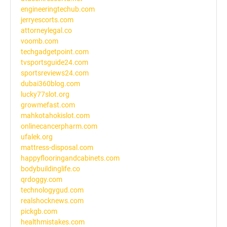
engineeringtechub.com
jerryescorts.com
attorneylegal.co
voomb.com
techgadgetpoint.com
tvsportsguide24.com
sportsreviews24.com
dubai360blog.com
lucky77slot.org
growmefast.com
mahkotahokislot.com
onlinecancerpharm.com
ufalek.org
mattress-disposal.com
happyflooringandcabinets.com
bodybuildinglife.co
qrdoggy.com
technologygud.com
realshocknews.com
pickgb.com
healthmistakes.com