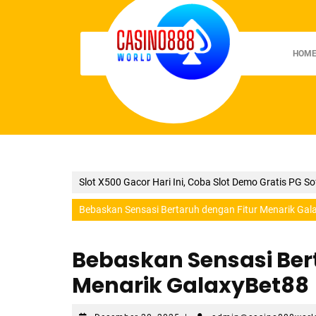
Skip
to
content
HOM
Slot X500 Gacor Hari Ini, Coba Slot Demo Gratis PG So
Bebaskan Sensasi Bertaruh dengan Fitur Menarik Gal
Bebaskan Sensasi Ber
Menarik GalaxyBet88