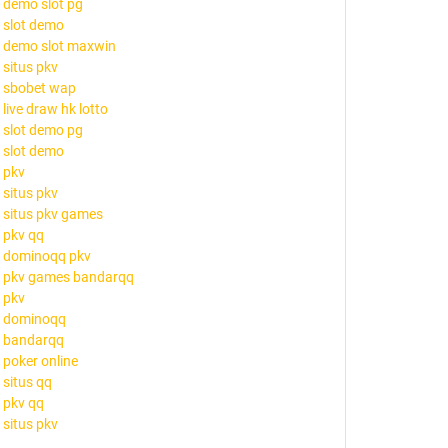
demo slot pg
slot demo
demo slot maxwin
situs pkv
sbobet wap
live draw hk lotto
slot demo pg
slot demo
pkv
situs pkv
situs pkv games
pkv qq
dominoqq pkv
pkv games bandarqq
pkv
dominoqq
bandarqq
poker online
situs qq
kan
pkv qq
si
situs pkv