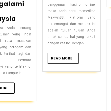
Maxw
galami
penggemar kasino online,
Platf
maka Anda perlu memeriksa
Kedai169:
Kasi
ysia
Maxwin88. Platform yang
surga
Anda
bersemangat dan menarik ini
ika Anda seorang
adalah tujuan tujuan Anda
kuliner
kuliner yang ingin
untuk semua hal yang terkait
untuk
mi rasa masakan
dengan kasino. Dengan
pecinta
 yang beragam dan
kuliner
ak terlihat lagi dari
READ
READ MORE
169. Permata
yang
MORE
yi yang terletak di
ingin
ala Lumpur ini
mengalami
rasa
READ
MORE
Malaysia
MORE