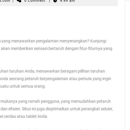
admin@casino888world.com
d.com
|
0 Comment
|
4:49 am
rm yang menawarkan pengalaman menyenangkan? Kunjungi
i akan memberikan sensasi bertaruh dengan fitur-fiturnya yang
tuhan taruhan Anda, menawarkan beragam pilihan taruhan
k Anda seorang petaruh berpengalaman atau pemula yang ingin
esuatu untuk semua orang.
antarmukanya yang ramah pengguna, yang memudahkan petaruh
 efisien. Situs ini juga dioptimalkan untuk perangkat seluler,
l cerdas atau tablet Anda.