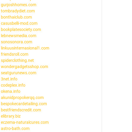
gurjoshhomes.com
tombradydiet.com
bonthaiclub.com
casusbelli-mod.com
bookplatesociety.com
lebnewsmedia.com
sonosonora.com
linkuusinternasional1.com
friendsroll.com
spiderclothing.net
wondergadgetsshop.com
seatgurunews.com
3net.info
codeplex.info
okena.info
akunidpropokerqq.com
bespokecardetailing.com
bestfriendscredit.com
elibrary.biz
eczema-naturalcures.com
astro-bath.com