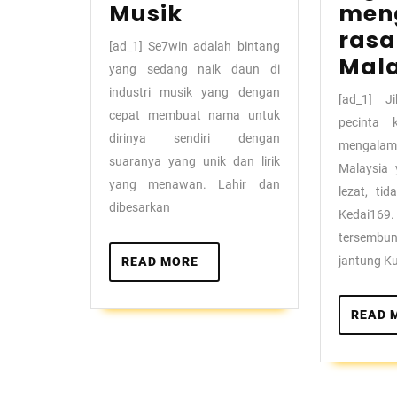
Ketahui
Musik
men
Se7win:
rasa
[ad_1] Se7win adalah bintang
The
Mala
yang sedang naik daun di
Rising
industri musik yang dengan
[ad_1] J
Star
cepat membuat nama untuk
pecinta 
Making
dirinya sendiri dengan
mengala
suaranya yang unik dan lirik
Waves
Malaysia
yang menawan. Lahir dan
di
lezat, tid
dibesarkan
Kedai
Industri
tersembun
Musik
READ
jantung Ku
READ MORE
MORE
READ 