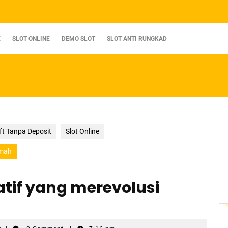
E
SLOT ONLINE
DEMO SLOT
SLOT ANTI RUNGKAD
ft Tanpa Deposit
Slot Online
umah
atif yang merevolusi