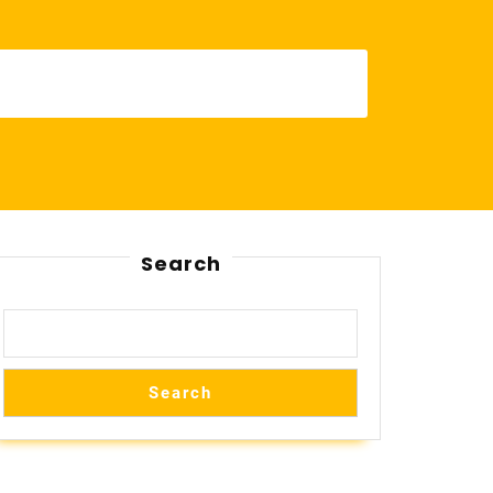
Search
Search