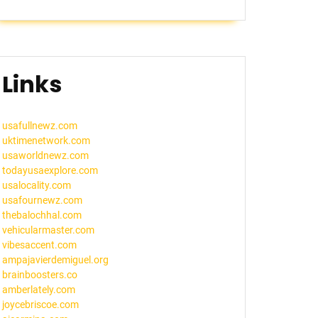
l
Links
usafullnewz.com
uktimenetwork.com
usaworldnewz.com
todayusaexplore.com
usalocality.com
usafournewz.com
thebalochhal.com
vehicularmaster.com
vibesaccent.com
ampajavierdemiguel.org
brainboosters.co
amberlately.com
joycebriscoe.com