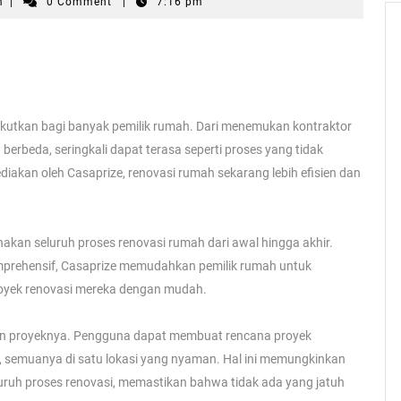
admin@casino888world.com
m
|
0 Comment
|
7:16 pm
kutkan bagi banyak pemilik rumah. Dari menemukan kontraktor
erbeda, seringkali dapat terasa seperti proses yang tidak
ediakan oleh Casaprize, renovasi rumah sekarang lebih efisien dan
kan seluruh proses renovasi rumah dari awal hingga akhir.
prehensif, Casaprize memudahkan pemilik rumah untuk
yek renovasi mereka dengan mudah.
men proyeknya. Pengguna dapat membuat rencana proyek
as, semuanya di satu lokasi yang nyaman. Hal ini memungkinkan
seluruh proses renovasi, memastikan bahwa tidak ada yang jatuh