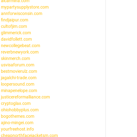
aicarmina.com
mypartysupplystore.com
annforwisconsin.com
findjaipur.com
cultofjim.com
glimmerick.com
davidfollett.com
newcollegebeat.com
reverbnewyork.com
skinmerch.com
usvisaforum.com
bestmovierulz.com
jagalchi-trade.com
loopersound.com
minapenelope.com
justicereformalliance.com
cryptoglax.com
ohiohobbyplus.com
bogothemes.com
ajino-mingei.com
yourfreehost.info
cheapnorthfacejacketsm.com