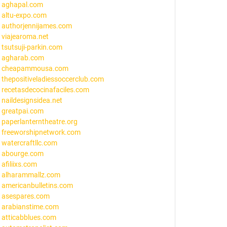
aghapal.com
altu-expo.com
authorjennijames.com
viajearoma.net
tsutsuji-parkin.com
agharab.com
cheapammousa.com
thepositiveladiessoccerclub.com
recetasdecocinafaciles.com
naildesignsidea.net
greatpai.com
paperlanterntheatre.org
freeworshipnetwork.com
watercraftllc.com
abourge.com
afiliixs.com
alharammallz.com
americanbulletins.com
asespares.com
arabianstime.com
atticabblues.com