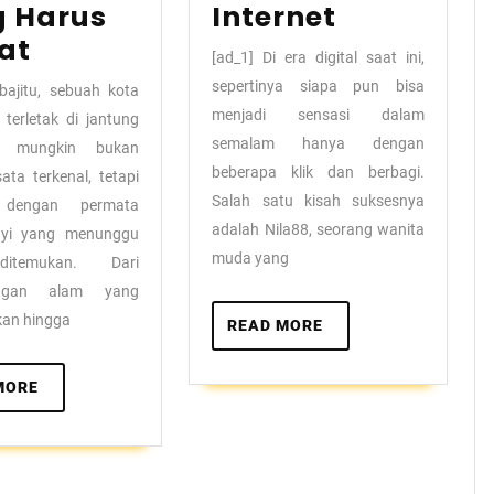
From
 Harus
Internet
a
Mengungkap
Zero
hat
[ad_1] Di era digital saat ini,
Permata
to
sepertinya siapa pun bisa
rbajitu, sebuah kota
a
Tersembunyi
Hero:
menjadi sensasi dalam
 terletak di jantung
Serbajitu:
Perjalana
semalam hanya dengan
a, mungkin bukan
Panduan
Nila88
beberapa klik dan berbagi.
ata terkenal, tetapi
Salah satu kisah suksesnya
untuk
Menuju
i dengan permata
adalah Nila88, seorang wanita
nyi yang menunggu
Atraksi
Ketenara
muda yang
itemukan. Dari
arkan
yang
Internet
ngan alam yang
Harus
an hingga
READ
READ MORE
Dilihat
MORE
READ
MORE
MORE