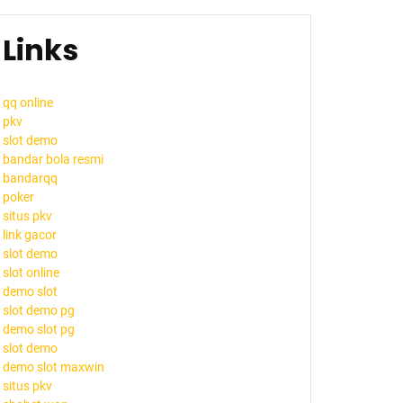
Links
qq online
pkv
slot demo
bandar bola resmi
bandarqq
poker
situs pkv
link gacor
slot demo
slot online
demo slot
slot demo pg
demo slot pg
slot demo
demo slot maxwin
situs pkv