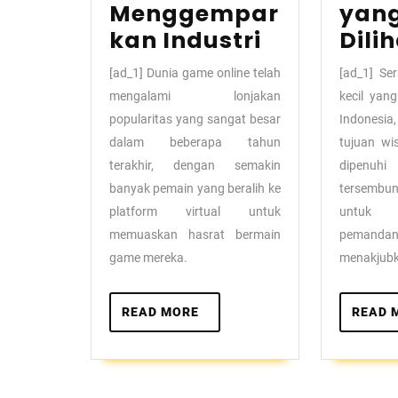
Menggempar
yang
Bangkitny
kan Industri
Dili
Harta88:
[ad_1] Dunia game online telah
[ad_1] Se
Bagaiman
mengalami lonjakan
kecil yang
Platform
popularitas yang sangat besar
Indonesi
Game
dalam beberapa tahun
tujuan wis
Online
terakhir, dengan semakin
dipenuh
banyak pemain yang beralih ke
tersembu
Ini
platform virtual untuk
untuk d
Menggemp
memuaskan hasrat bermain
pemanda
Industri
game mereka.
menakjubk
READ
READ MORE
READ 
MORE