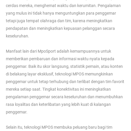
cerdas mereka, menghemat waktu dan kerumitan. Pengalaman
yang mulus ini tidak hanya menguntungkan para penggemar
tetapi juga tempat olahraga dan tim, karena meningkatkan
pendapatan dan meningkatkan kepuasan pelanggan secara
keseluruhan.
Manfaat lain dari MpoSport adalah kemampuannya untuk
memberikan pembaruan dan informasi waktu nyata kepada
penggemar. Baik itu skor langsung, statistik pemain, atau konten
di belakang layar eksklusif, teknologi MPOS memungkinkan
penggemar untuk tetap terhubung dan terlibat dengan tim favorit
mereka setiap saat. Tingkat konektivitas ini meningkatkan
pengalaman penggemar secara keseluruhan dan menumbuhkan
rasa loyalitas dan keterlibatan yang lebih kuat di kalangan
penggemar.
Selain itu, teknologi MPOS membuka peluang baru bagi tim