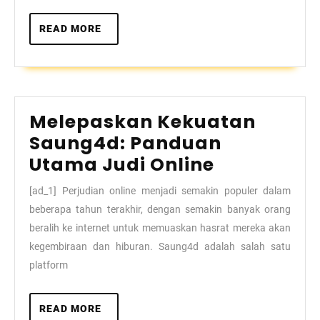
onli
READ
READ MORE
MORE
Melepaskan Kekuatan
Saung4d: Panduan
Melepask
Utama Judi Online
Kekuatan
[ad_1] Perjudian online menjadi semakin populer dalam
Saung4d:
beberapa tahun terakhir, dengan semakin banyak orang
Panduan
beralih ke internet untuk memuaskan hasrat mereka akan
Utama
kegembiraan dan hiburan. Saung4d adalah salah satu
Judi
platform
Online
READ
READ MORE