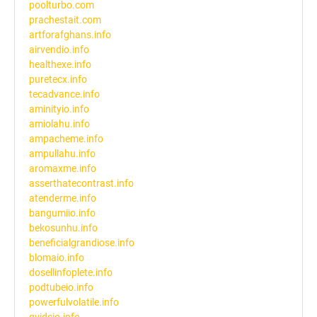
poolturbo.com
prachestait.com
artforafghans.info
airvendio.info
healthexe.info
puretecx.info
tecadvance.info
aminityio.info
amiolahu.info
ampacheme.info
ampullahu.info
aromaxme.info
asserthatecontrast.info
atenderme.info
bangumiio.info
bekosunhu.info
beneficialgrandiose.info
blomaio.info
dosellinfoplete.info
podtubeio.info
powerfulvolatile.info