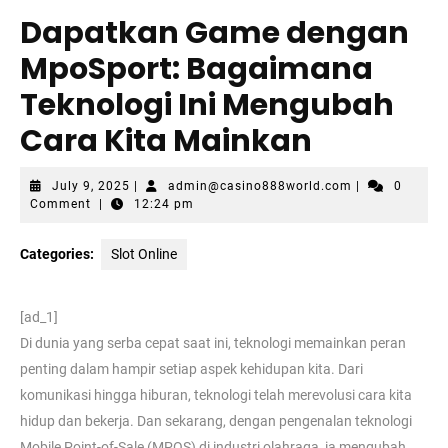
Dapatkan Game dengan
MpoSport: Bagaimana
Teknologi Ini Mengubah
Cara Kita Mainkan
July
admin@casino
July 9, 2025
|
admin@casino888world.com
|
0
9,
Comment
|
12:24 pm
2025
Categories:
Slot Online
[ad_1]
Di dunia yang serba cepat saat ini, teknologi memainkan peran
penting dalam hampir setiap aspek kehidupan kita. Dari
komunikasi hingga hiburan, teknologi telah merevolusi cara kita
hidup dan bekerja. Dan sekarang, dengan pengenalan teknologi
Mobile Point-of-Sale (MPOS) di industri olahraga, ia mengubah