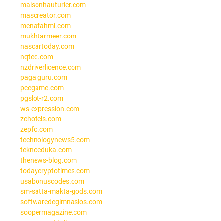
maisonhauturier.com
mascreator.com
menafahmi.com
mukhtarmeer.com
nascartoday.com
nqted.com
nzdriverlicence.com
pagalguru.com
pcegame.com
pgslot-r2.com
ws-expression.com
zchotels.com
zepfo.com
technologynews5.com
teknoeduka.com
thenews-blog.com
todaycryptotimes.com
usabonuscodes.com
sm-satta-makta-gods.com
softwaredegimnasios.com
soopermagazine.com