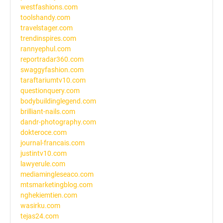
westfashions.com
toolshandy.com
travelstager.com
trendinspires.com
rannyephul.com
reportradar360.com
swaggyfashion.com
taraftariumtv10.com
questionquery.com
bodybuildinglegend.com
brilliant-nails.com
dandr-photography.com
dokteroce.com
journal-francais.com
justintv10.com
lawyerule.com
mediamingleseaco.com
mtsmarketingblog.com
nghekiemtien.com
wasirku.com
tejas24.com