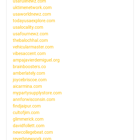
usafullnewz.com
uktimenetwork.com
usaworldnewz.com
todayusaexplore.com
usalocality.com
usafournewz.com
thebalochhal.com
vehicularmaster.com
vibesaccent.com
ampajavierdemiguel.org
brainboosters.co
amberlately.com
joycebriscoe.com
aicarmina.com
mypartysupplystore.com
annforwisconsin.com
findjaipur.com
cultofjim.com
glimmerick.com
davidfollett.com
newcollegebeat.com
reverbnewyork.com