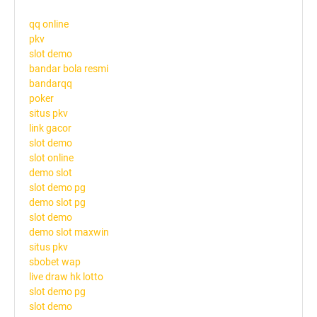
qq online
pkv
slot demo
bandar bola resmi
bandarqq
poker
situs pkv
link gacor
slot demo
slot online
demo slot
slot demo pg
demo slot pg
slot demo
demo slot maxwin
situs pkv
sbobet wap
live draw hk lotto
slot demo pg
slot demo