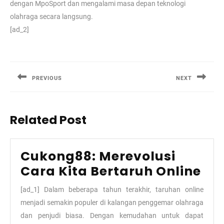
dengan MpoSport dan mengalami masa depan teknologi
olahraga secara langsung.
[ad_2]
Post
navigation
PREVIOUS
NEXT
Previous
Next
post:
post:
Related Post
Cukong88: Merevolusi
Cu
Cara Kita Bertaruh Online
Mer
[ad_1] Dalam beberapa tahun terakhir, taruhan online
Ca
menjadi semakin populer di kalangan penggemar olahraga
Kit
dan penjudi biasa. Dengan kemudahan untuk dapat