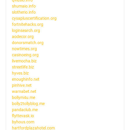
qvidsio.info
shumaio.info
slotherio.info
cysapluscertification.org
fortnitehacks.org
loginsearch.org
aodecor.org
donorsmatch.org
nowtimes.org
casinoeing.org
livemocha.biz
streetlife.biz
hyves.biz
enoughinfo.net
pinhive.net
warnabet.net
bollym4u.me
bolly2tollyblog.me
pandaclub.me
flyttevask.io
byhous.com
hartfordplazahotel.com