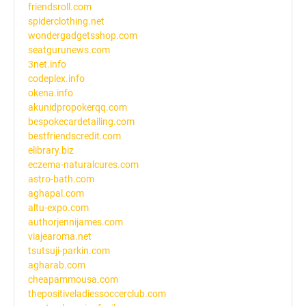
friendsroll.com
spiderclothing.net
wondergadgetsshop.com
seatgurunews.com
3net.info
codeplex.info
okena.info
akunidpropokerqq.com
bespokecardetailing.com
bestfriendscredit.com
elibrary.biz
eczema-naturalcures.com
astro-bath.com
aghapal.com
altu-expo.com
authorjennijames.com
viajearoma.net
tsutsuji-parkin.com
agharab.com
cheapammousa.com
thepositiveladiessoccerclub.com