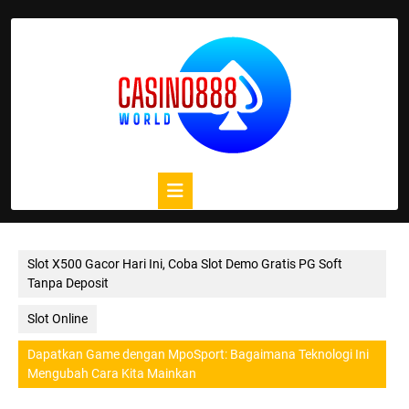
Skip
to
content
Open
Button
Slot X500 Gacor Hari Ini, Coba Slot Demo Gratis PG Soft
Tanpa Deposit
Slot Online
Dapatkan Game dengan MpoSport: Bagaimana Teknologi Ini
Mengubah Cara Kita Mainkan