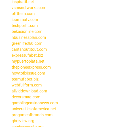
inspiratif.net
vsmsnetworks.com
offthem.com
ibommatv.com
techporfit.com
bekasionline.com
nbusinessplan.com
greenlife360.com
cantshoutitout.com
expressufabet.biz
mypuertoplata.net
thepioneerxpress.com
howtofixissue.com
teamufabet.biz
webfullform.com
allviddownload.com
decorsmag.com
gamblingcasinonews.com
universitiesofamerica.net
progameofbrands.com
qbreview.org
servicewueste.org