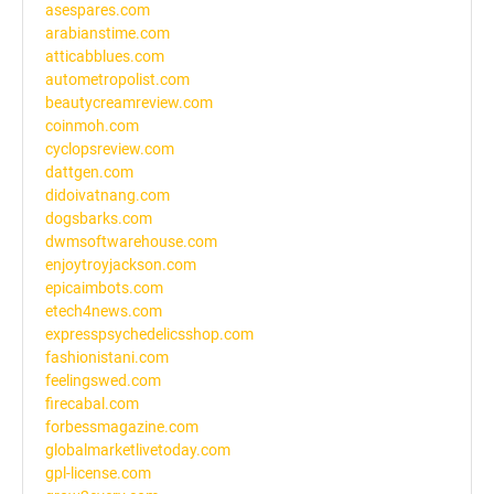
asespares.com
arabianstime.com
atticabblues.com
autometropolist.com
beautycreamreview.com
coinmoh.com
cyclopsreview.com
dattgen.com
didoivatnang.com
dogsbarks.com
dwmsoftwarehouse.com
enjoytroyjackson.com
epicaimbots.com
etech4news.com
expresspsychedelicsshop.com
fashionistani.com
feelingswed.com
firecabal.com
forbessmagazine.com
globalmarketlivetoday.com
gpl-license.com