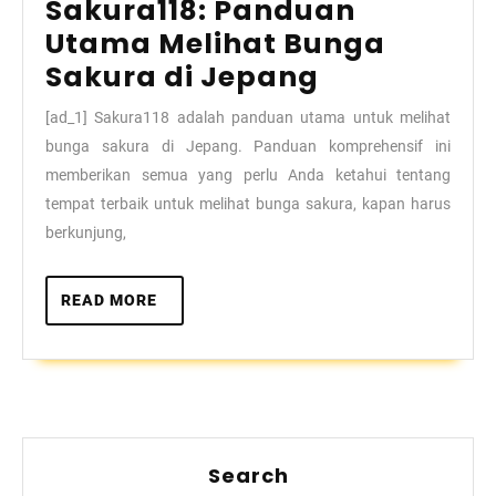
Sakura118: Panduan
Utama Melihat Bunga
Sakura118:
Sakura di Jepang
Panduan
[ad_1] Sakura118 adalah panduan utama untuk melihat
Utama
bunga sakura di Jepang. Panduan komprehensif ini
Melihat
memberikan semua yang perlu Anda ketahui tentang
Bunga
tempat terbaik untuk melihat bunga sakura, kapan harus
Sakura
berkunjung,
di
Jepang
READ
READ MORE
MORE
Search