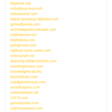
hispinner.org
criticalinsurance.info
nokariposter.com
kalyan-guessing-nightplay.com
gameofpanels.com
androidappsdownloader.com
usetimenow.com
healthblow.com
gohelpmate.com
rajdhani-satta-matka.com
writerscraft.net
elearning-childprotection.com
wrestling4mena.com
knowledgeforall.info
brand2lastio.com
usadigitalservices.com
socialhoppers.com
creativedream.net
n2315.com
getwebonline.com
onlyfansheaven.com