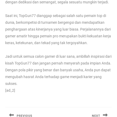
dengan dedikasi dan semangat, segala sesuatu mungkin terjadi.
Saat ini, TopGun77 dianggap sebagai salah satu pemain top di
dunia, berkompetisi di turnamen bergengsi dan mendapatkan
penghargaan atas kinerjanya yang luar biasa. Perjalanannya dari
gamer amatir hingga pemain pro merupakan bukti kekuatan kerja
keras, ketekunan, dan tekad yang tak tergoyahkan.
Jadi untuk semua calon gamer di luar sana, ambillah inspirasi dari
kisah TopGun77 dan jangan pernah menyerah pada impian Anda.
Dengan pola pikir yang benar dan banyak usaha, Anda pun dapat
mengubah hasrat Anda terhadap game menjadi karier yang
sukses.
[ad_2]
Post
navigation
PREVIOUS
NEXT