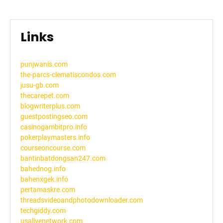
Links
punjwanis.com
the-parcs-clematiscondos.com
jusu-gb.com
thecarepet.com
blogwriterplus.com
guestpostingseo.com
casinogambitpro.info
pokerplaymasters.info
courseoncourse.com
bantinbatdongsan247.com
bahednog.info
bahenxgek.info
pertamaskre.com
threadsvideoandphotodownloader.com
techgiddy.com
usalivenetwork.com