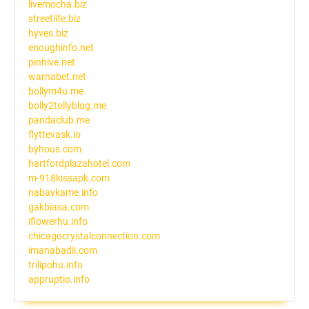
livemocha.biz
streetlife.biz
hyves.biz
enoughinfo.net
pinhive.net
warnabet.net
bollym4u.me
bolly2tollyblog.me
pandaclub.me
flyttevask.io
byhous.com
hartfordplazahotel.com
m-918kissapk.com
nabavkame.info
gakbiasa.com
iflowerhu.info
chicagocrystalconnection.com
imanabadii.com
trilipohu.info
appruptio.info