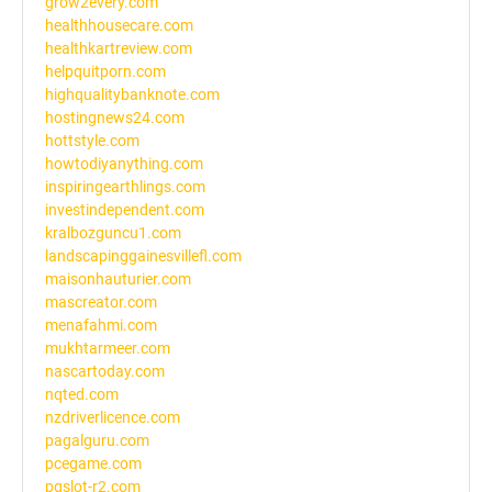
grow2every.com
healthhousecare.com
healthkartreview.com
helpquitporn.com
highqualitybanknote.com
hostingnews24.com
hottstyle.com
howtodiyanything.com
inspiringearthlings.com
investindependent.com
kralbozguncu1.com
landscapinggainesvillefl.com
maisonhauturier.com
mascreator.com
menafahmi.com
mukhtarmeer.com
nascartoday.com
nqted.com
nzdriverlicence.com
pagalguru.com
pcegame.com
pgslot-r2.com