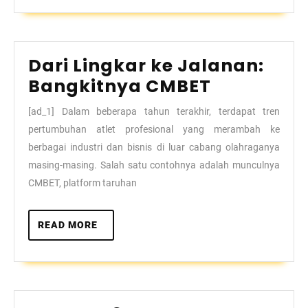
Dari Lingkar ke Jalanan:
Dari
Bangkitnya CMBET
Lingkar
[ad_1] Dalam beberapa tahun terakhir, terdapat tren
ke
pertumbuhan atlet profesional yang merambah ke
Jalanan:
berbagai industri dan bisnis di luar cabang olahraganya
Bangkitn
masing-masing. Salah satu contohnya adalah munculnya
CMBET
CMBET, platform taruhan
READ
READ MORE
MORE