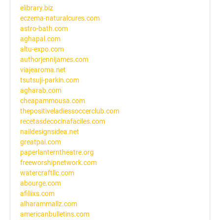
elibrary.biz
eczema-naturalcures.com
astro-bath.com
aghapal.com
altu-expo.com
authorjennijames.com
viajearoma.net
tsutsuji-parkin.com
agharab.com
cheapammousa.com
thepositiveladiessoccerclub.com
recetasdecocinafaciles.com
naildesignsidea.net
greatpai.com
paperlanterntheatre.org
freeworshipnetwork.com
watercraftllc.com
abourge.com
afiliixs.com
alharammallz.com
americanbulletins.com