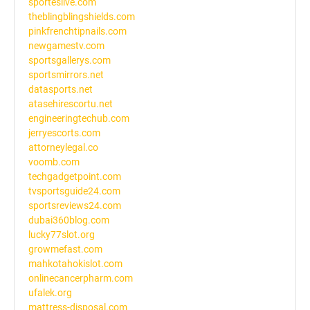
sporteslive.com
theblingblingshields.com
pinkfrenchtipnails.com
newgamestv.com
sportsgallerys.com
sportsmirrors.net
datasports.net
atasehirescortu.net
engineeringtechub.com
jerryescorts.com
attorneylegal.co
voomb.com
techgadgetpoint.com
tvsportsguide24.com
sportsreviews24.com
dubai360blog.com
lucky77slot.org
growmefast.com
mahkotahokislot.com
onlinecancerpharm.com
ufalek.org
mattress-disposal.com