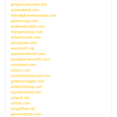
jackpotrushonline.info
ucnewshindi.com
freecellphonedatabase.com
gamersrope.com
exellewebmedia.com
free-gamestop.com
sinbadtravels.com
ukmagzine.com
wareztech.org
usabestnetwork.com
jessepinkmanoutfit.com
umailsend.com
retarys.com
fasterformationcpf.com
goldensnuggles.com
lookbattlemap.com
buyrdpservice.com
yesport.net
tostylo.com
yougetthat.net
sportsnetclub.com