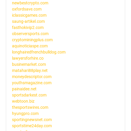
newbestcrypto.com
oxfordsave.com
iclassicgames.com
saung-artikel.com
fasthokivip2.com
observersports.com
cryptominingplus.com
aquinoticiaspe.com
longhairedfrenchbulldog.com
lawyersforhire.co
businemarket.com
matahari88play.net
moneydescriptor.com
youthsmagazine.com
painaidee.net
sportsdarkest.com
webtoon.biz
thesportswires.com
hyungpro.com
sportingnewsnet.com
sportstime24day.com