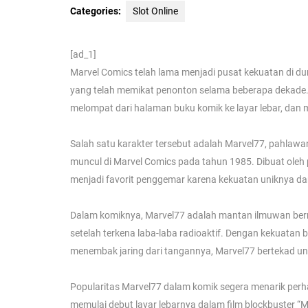
2026
Categories:
Slot Online
[ad_1]
Marvel Comics telah lama menjadi pusat kekuatan di d
yang telah memikat penonton selama beberapa dekade. S
melompat dari halaman buku komik ke layar lebar, dan m
Salah satu karakter tersebut adalah Marvel77, pahlawa
muncul di Marvel Comics pada tahun 1985. Dibuat oleh p
menjadi favorit penggemar karena kekuatan uniknya da
Dalam komiknya, Marvel77 adalah mantan ilmuwan be
setelah terkena laba-laba radioaktif. Dengan kekuata
menembak jaring dari tangannya, Marvel77 bertekad u
Popularitas Marvel77 dalam komik segera menarik perha
memulai debut layar lebarnya dalam film blockbuster “