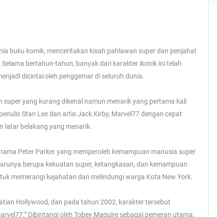
unia buku komik, menceritakan kisah pahlawan super dan penjahat
elama bertahun-tahun, banyak dari karakter ikonik ini telah
enjadi dicintai oleh penggemar di seluruh dunia.
n super yang kurang dikenal namun menarik yang pertama kali
enulis Stan Lee dan artis Jack Kirby, Marvel77 dengan cepat
n latar belakang yang menarik.
rnama Peter Parker yang memperoleh kemampuan manusia super
n barunya berupa kekuatan super, ketangkasan, dan kemampuan
ntuk memerangi kejahatan dan melindungi warga Kota New York.
tian Hollywood, dan pada tahun 2002, karakter tersebut
Marvel77.” Dibintangi oleh Tobey Maguire sebagai pemeran utama,