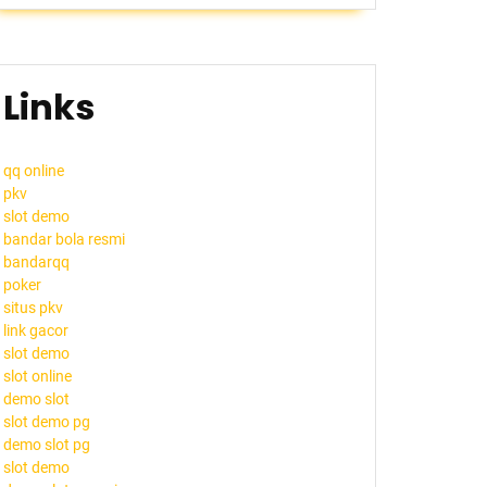
Links
qq online
pkv
slot demo
bandar bola resmi
bandarqq
poker
situs pkv
link gacor
slot demo
slot online
demo slot
slot demo pg
demo slot pg
slot demo