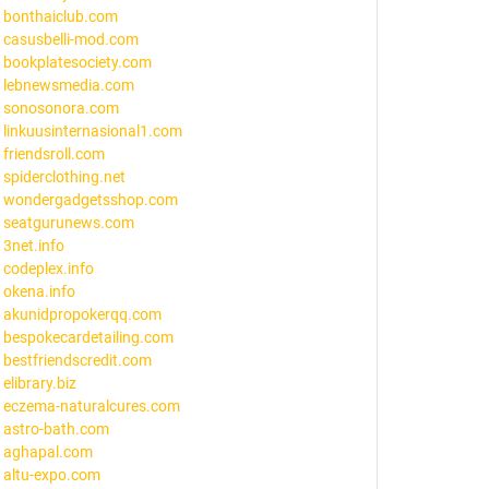
bonthaiclub.com
casusbelli-mod.com
bookplatesociety.com
lebnewsmedia.com
sonosonora.com
linkuusinternasional1.com
friendsroll.com
spiderclothing.net
wondergadgetsshop.com
seatgurunews.com
3net.info
codeplex.info
okena.info
akunidpropokerqq.com
bespokecardetailing.com
bestfriendscredit.com
elibrary.biz
eczema-naturalcures.com
astro-bath.com
aghapal.com
altu-expo.com