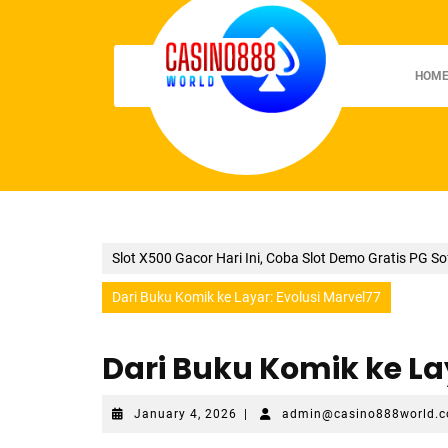
Skip
to
content
HOM
Slot X500 Gacor Hari Ini, Coba Slot Demo Gratis PG So
Dari Buku Komik ke Layar: Evolusi Marvel77
Dari Buku Komik ke La
January
January 4, 2026
|
admin@casino888world.
4,