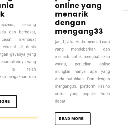
an
unia
online yang
Temui
ik
menarik
nyi
Rajazeus:
dengan
ajazeus, seorang
Bintang
Temu
mengang33
uda dan berbakat,
Baru
dunia
 cepat membuat
[ad_1] Jika Anda mencari cara
di
perju
terkenal di dunia
yang mendebarkan dan
Dunia
online
engan gayanya yang
menarik untuk menghabiskan
penampilannya yang
Musik
yang
waktu, perjudian online
an, ia telah
menar
mungkin hanya apa yang
kan pengakuan dan
Anda butuhkan. Dan dengan
deng
mengang33, platform kasino
meng
online yang populer, Anda
READ
dapat
MORE
MORE
READ
READ MORE
MORE