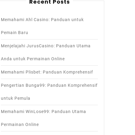
Recent Posts
Memahami Ahl Casino: Panduan untuk
Pemain Baru
Menjelajahi JurusCasino: Panduan Utama
Anda untuk Permainan Online
Memahami Plisbet: Panduan Komprehensif
Pengertian Bunga99: Panduan Komprehensif
untuk Pemula
Memahami WinLose99: Panduan Utama
Permainan Online