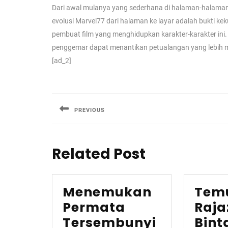
Dari awal mulanya yang sederhana di halaman-halaman 
evolusi Marvel77 dari halaman ke layar adalah bukti ke
pembuat film yang menghidupkan karakter-karakter ini.
penggemar dapat menantikan petualangan yang lebih m
[ad_2]
Post
navigation
PREVIOUS
Previous
post:
Related Post
Menemukan
Tem
Permata
Raja
Tersembunyi
Bint