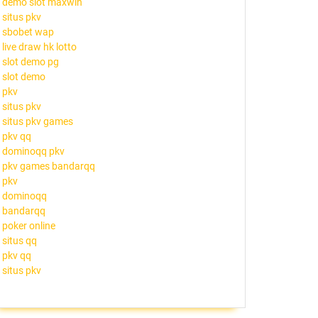
demo slot maxwin
situs pkv
sbobet wap
live draw hk lotto
slot demo pg
slot demo
pkv
situs pkv
situs pkv games
pkv qq
dominoqq pkv
pkv games bandarqq
pkv
dominoqq
bandarqq
poker online
situs qq
pkv qq
situs pkv