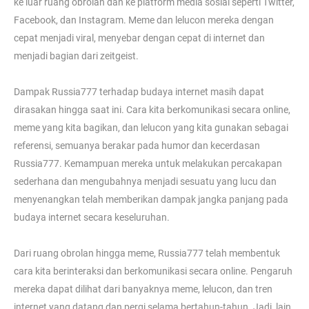
ke luar ruang obrolan dan ke platform media sosial seperti Twitter,
Facebook, dan Instagram. Meme dan lelucon mereka dengan
cepat menjadi viral, menyebar dengan cepat di internet dan
menjadi bagian dari zeitgeist.
Dampak Russia777 terhadap budaya internet masih dapat
dirasakan hingga saat ini. Cara kita berkomunikasi secara online,
meme yang kita bagikan, dan lelucon yang kita gunakan sebagai
referensi, semuanya berakar pada humor dan kecerdasan
Russia777. Kemampuan mereka untuk melakukan percakapan
sederhana dan mengubahnya menjadi sesuatu yang lucu dan
menyenangkan telah memberikan dampak jangka panjang pada
budaya internet secara keseluruhan.
Dari ruang obrolan hingga meme, Russia777 telah membentuk
cara kita berinteraksi dan berkomunikasi secara online. Pengaruh
mereka dapat dilihat dari banyaknya meme, lelucon, dan tren
internet yang datang dan pergi selama bertahun-tahun. Jadi, lain