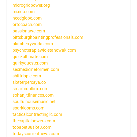
microgridpower.org
mixiqo.com
needglobe.com
ortocoach.com
passionawe.com
pittsburghpaintingprofessionals.com
plumberryworks.com
psychoterapiawioletanowak.com
quickultimate.com
quirkyquester.com
sexmedicineformen.com
shiftripple.com
slotterpercaya.co
smartcoolbox.com
sohanjitfinances.com
soulfulhousemusic.net
sparklooms.com
tacticalcontractingllc.com
thecapitalpowers.com
tobabet88slot3.com
todayscurrentnews.com