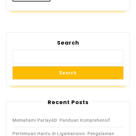
MORE
Search
Search
Recent Posts
Memahami Parlay4D: Panduan Komprehensif
Pertemuan Hantu di Ligamansion: Pengalaman