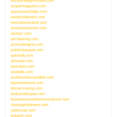
softwaredegimnasios.com
soopermagazine.com
spacecoastdailys.com
readytrademark.com
renovationsrated.com
scoziarestaurant.com
seohart.com
set-cleaning.com
promodesignai.com
publicistspaper.com
quindaily.com
abosulte.com
aiverse24.com
anubella.com
audiobooksonaudible.com
beautenetwork.com
bitcoin-tracing.com
bodyandshapes.com
businessconsultantsroundrock.com
classicglobalnews.com
cybercusp.com
britaintt.com