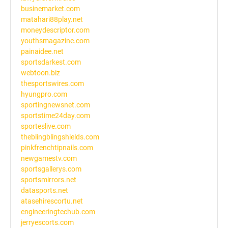
businemarket.com
matahari88play.net
moneydescriptor.com
youthsmagazine.com
painaidee.net
sportsdarkest.com
webtoon.biz
thesportswires.com
hyungpro.com
sportingnewsnet.com
sportstime24day.com
sporteslive.com
theblingblingshields.com
pinkfrenchtipnails.com
newgamestv.com
sportsgallerys.com
sportsmirrors.net
datasports.net
atasehirescortu.net
engineeringtechub.com
jerryescorts.com