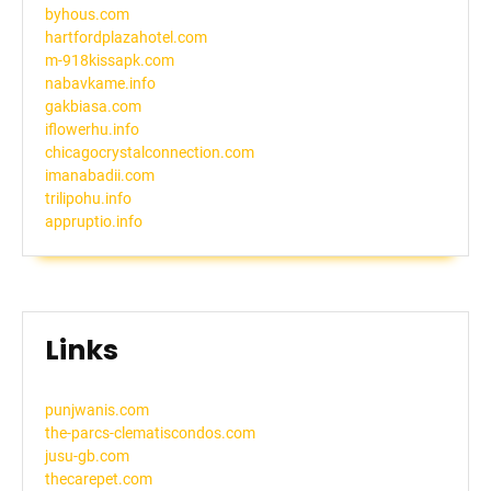
byhous.com
hartfordplazahotel.com
m-918kissapk.com
nabavkame.info
gakbiasa.com
iflowerhu.info
chicagocrystalconnection.com
imanabadii.com
trilipohu.info
appruptio.info
Links
punjwanis.com
the-parcs-clematiscondos.com
jusu-gb.com
thecarepet.com