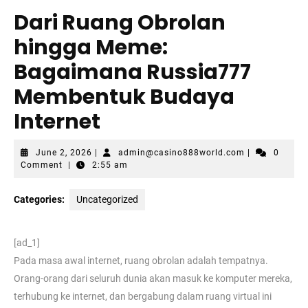
Dari Ruang Obrolan
hingga Meme:
Bagaimana Russia777
Membentuk Budaya
Internet
June
admin@casino
June 2, 2026
|
admin@casino888world.com
|
0
2,
Comment
|
2:55 am
2026
Categories:
Uncategorized
[ad_1]
Pada masa awal internet, ruang obrolan adalah tempatnya.
Orang-orang dari seluruh dunia akan masuk ke komputer mereka,
terhubung ke internet, dan bergabung dalam ruang virtual ini