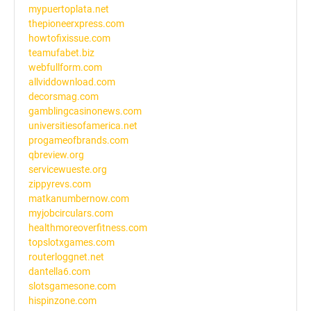
mypuertoplata.net
thepioneerxpress.com
howtofixissue.com
teamufabet.biz
webfullform.com
allviddownload.com
decorsmag.com
gamblingcasinonews.com
universitiesofamerica.net
progameofbrands.com
qbreview.org
servicewueste.org
zippyrevs.com
matkanumbernow.com
myjobcirculars.com
healthmoreoverfitness.com
topslotxgames.com
routerloggnet.net
dantella6.com
slotsgamesone.com
hispinzone.com