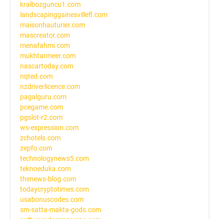
kralbozguncu1.com
landscapinggainesvillefl.com
maisonhauturier.com
mascreator.com
menafahmi.com
mukhtarmeer.com
nascartoday.com
nqted.com
nzdriverlicence.com
pagalguru.com
pcegame.com
pgslot-r2.com
ws-expression.com
zchotels.com
zepfo.com
technologynews5.com
teknoeduka.com
thenews-blog.com
todaycryptotimes.com
usabonuscodes.com
sm-satta-makta-gods.com