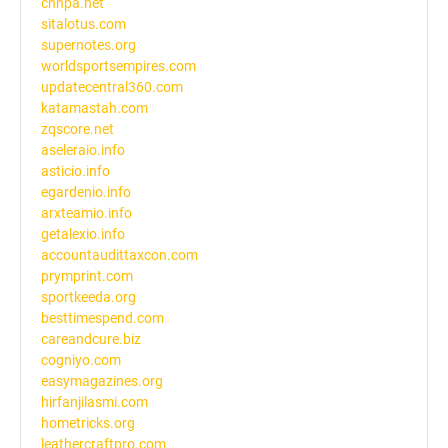
cnhpa.net
sitalotus.com
supernotes.org
worldsportsempires.com
updatecentral360.com
katamastah.com
zqscore.net
aseleraio.info
asticio.info
egardenio.info
arxteamio.info
getalexio.info
accountaudittaxcon.com
prymprint.com
sportkeeda.org
besttimespend.com
careandcure.biz
cogniyo.com
easymagazines.org
hirfanjilasmi.com
hometricks.org
leathercraftpro.com