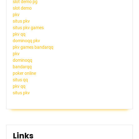
slot demo pg
slot demo
pkv
situs pkv
situs pkv games
pkv qq
dominoqq pkv
pkv games bandarqq
pkv
dominoqq
bandarqq
poker online
situs qq
pkv qq
situs pkv
Links