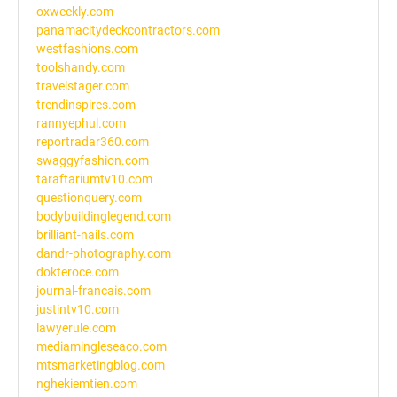
oxweekly.com
panamacitydeckcontractors.com
westfashions.com
toolshandy.com
travelstager.com
trendinspires.com
rannyephul.com
reportradar360.com
swaggyfashion.com
taraftariumtv10.com
questionquery.com
bodybuildinglegend.com
brilliant-nails.com
dandr-photography.com
dokteroce.com
journal-francais.com
justintv10.com
lawyerule.com
mediamingleseaco.com
mtsmarketingblog.com
nghekiemtien.com