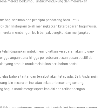
karena mereka berkumpul untuk mendukung dan merayakan
tform bagi seniman dan pencipta pendatang baru untuk
Tok dan Instagram telah meningkatkan keterpaparan bagi musisi,
ntu mereka membangun lebih banyak pengikut dan menjangkau
ga telah digunakan untuk meningkatkan kesadaran akan tujuan-
e penggalangan dana hingga penyebaran pesan-pesan positif dan
alat yang ampuh untuk melakukan perubahan sosial.
, jelas bahwa tantangan tersebut akan tetap ada. Baik Anda ingin
ang lain secara online, atau sekadar bersenang-senang,
ang bagus untuk mengekspresikan diri dan terlibat dengan
TikTok atau Instagram, jangan takut untuk ikut bersenang-senang.