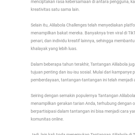
menciptakan rasa kebersamaan di antara pengguna, 
kreativitas satu sama lain.
Selain itu, Alilabola Challenges telah menyediakan pla
menampilkan bakat mereka. Banyaknya tren viral di Tik
penari, dan individu kreatif lainnya, sehingga memba
khalayak yang lebih luas.
Dalam beberapa tahun terakhir, Tantangan Alilabola ju
tujuan penting dan isu-isu sosial. Mulai dari kampany
pemberdayaan, tantangan-tantangan ini telah menjadi 
Seiring dengan semakin populernya Tantangan Alilabola
menampilkan gerakan tarian Anda, terhubung dengan or
berpartisipasi dalam tantangan ini bisa menjadi cara y
komunitas online.
Jadi, lain kali Anda menemukan Tantangan Alilabola di 