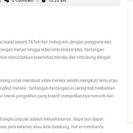
dmin@casino888world.com
|
0 Comment
|
10:23 am
ia sosial seperti TikTok dan Instagram, dengan pengguna dari
antangan menari hingga video sinkronisasi bibir, Tantangan
 untuk menunjukkan kreativitas mereka dan terhubung dengan
orong untuk membuat video mereka sendiri mengikuti tema atau
gikut mereka. Tantangan-tantangan ini sering kali melibatkan
n teknik pengeditan yang kreatif, menjadikannya menarik dan
 begitu populer adalah inklusivitasnya. Siapa pun dapat
ia, jenis kelamin, atau latar belakang. Hal ini membantu