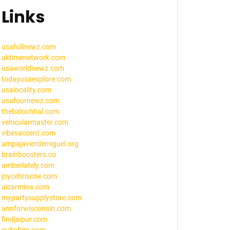
Links
anjutan:
usafullnewz.com
uktimenetwork.com
usaworldnewz.com
ik77
todayusaexplore.com
usalocality.com
usafournewz.com
thebalochhal.com
vehicularmaster.com
vibesaccent.com
ampajavierdemiguel.org
brainboosters.co
amberlately.com
joycebriscoe.com
aicarmina.com
mypartysupplystore.com
annforwisconsin.com
findjaipur.com