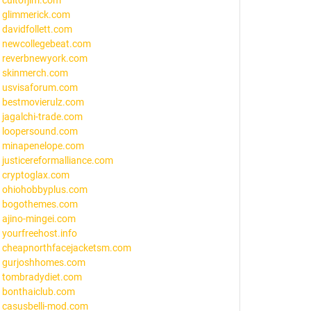
cultofjim.com
glimmerick.com
davidfollett.com
newcollegebeat.com
reverbnewyork.com
skinmerch.com
usvisaforum.com
bestmovierulz.com
jagalchi-trade.com
loopersound.com
minapenelope.com
justicereformalliance.com
cryptoglax.com
ohiohobbyplus.com
bogothemes.com
ajino-mingei.com
yourfreehost.info
cheapnorthfacejacketsm.com
gurjoshhomes.com
tombradydiet.com
bonthaiclub.com
casusbelli-mod.com