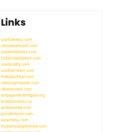
Links
usafullnewz.com
uktimenetwork.com
usaworldnewz.com
todayusaexplore.com
usalocality.com
usafournewz.com
thebalochhal.com
vehicularmaster.com
vibesaccent.com
ampajavierdemiguel.org
brainboosters.co
amberlately.com
joycebriscoe.com
aicarmina.com
mypartysupplystore.com