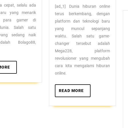
Sang
Pengubah
a cepat, selalu ada
[ad_1] Dunia hiburan online
Bintang
permainan
baru yang menarik
terus berkembang, dengan
Baru
di
an para gamer di
platform dan teknologi baru
di
dunia
dunia. Salah satu
yang muncul sepanjang
yang sedang naik
Dunia
hiburan
waktu. Salah satu game-
alah Bolago88,
changer tersebut adalah
Game
online
Mega228, platform
Online
revolusioner yang mengubah
cara kita mengalami hiburan
READ
MORE
MORE
online.
READ
READ MORE
MORE