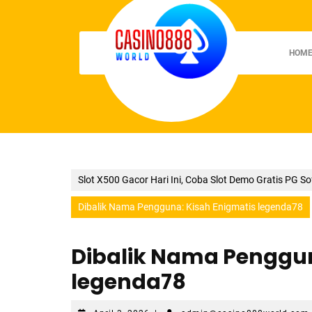
Skip
to
content
HOM
Slot X500 Gacor Hari Ini, Coba Slot Demo Gratis PG So
Dibalik Nama Pengguna: Kisah Enigmatis legenda78
Dibalik Nama Penggun
legenda78