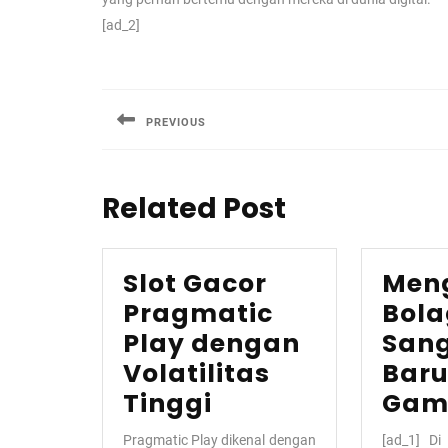
[ad_2]
Post
navigation
PREVIOUS
Previous
post:
Related Post
Slot Gacor
Men
Pragmatic
Bola
Play dengan
Sang
Volatilitas
Baru
Slot
Tinggi
Game
Gacor
Pragmatic Play dikenal dengan
[ad_1] Di