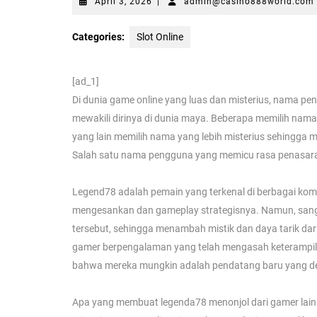
April
April 3, 2026
|
admin@casino888world.com
3,
2026
Categories:
Slot Online
[ad_1]
Di dunia game online yang luas dan misterius, nama pen
mewakili dirinya di dunia maya. Beberapa memilih nam
yang lain memilih nama yang lebih misterius sehingga m
Salah satu nama pengguna yang memicu rasa penasaran
Legend78 adalah pemain yang terkenal di berbagai kom
mengesankan dan gameplay strategisnya. Namun, sangat
tersebut, sehingga menambah mistik dan daya tarik da
gamer berpengalaman yang telah mengasah keterampila
bahwa mereka mungkin adalah pendatang baru yang de
Apa yang membuat legenda78 menonjol dari gamer lain 