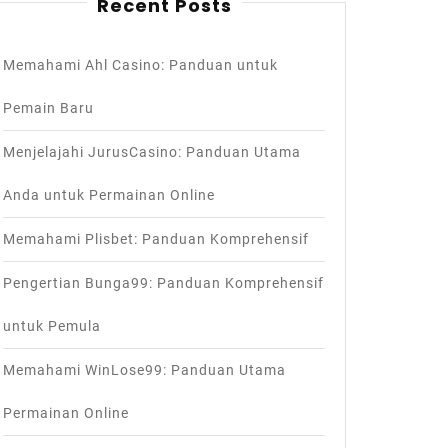
Recent Posts
Memahami Ahl Casino: Panduan untuk
Pemain Baru
Menjelajahi JurusCasino: Panduan Utama
Anda untuk Permainan Online
Memahami Plisbet: Panduan Komprehensif
Pengertian Bunga99: Panduan Komprehensif
untuk Pemula
Memahami WinLose99: Panduan Utama
Permainan Online