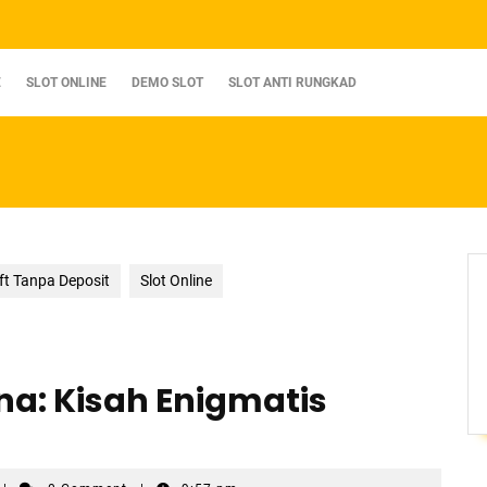
E
SLOT ONLINE
DEMO SLOT
SLOT ANTI RUNGKAD
ft Tanpa Deposit
Slot Online
a: Kisah Enigmatis