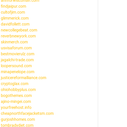
annforwisconsin.com
findjaipur.com
cultofjim.com
glimmerick.com
davidfollett.com
newcollegebeat.com
reverbnewyork.com
skinmerch.com
usvisaforum.com
bestmovierulz.com
jagalchi-trade.com
loopersound.com
minapenelope.com
justicereformalliance.com
cryptoglax.com
ohiohobbyplus.com
bogothemes.com
ajino-mingei.com
yourfreehost.info
cheapnorthfacejacketsm.com
gurjoshhomes.com
tombradydiet.com