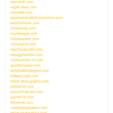
macramb.com
mypet-diary.com
oxweekly.com
panamacitydeckcontractors.com
westfashions.com
toolshandy.com
travelstager.com
trendinspires.com
rannyephul.com
reportradar360.com
swaggyfashion.com
taraftariumtv10.com
questionquery.com
bodybuildinglegend.com
brilliant-nails.com
dandr-photography.com
dokteroce.com
journal-francais.com
justintv10.com
lawyerule.com
mediamingleseaco.com