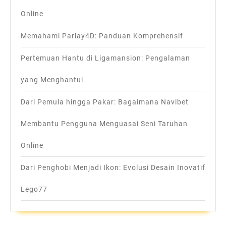
Online
Memahami Parlay4D: Panduan Komprehensif
Pertemuan Hantu di Ligamansion: Pengalaman
yang Menghantui
Dari Pemula hingga Pakar: Bagaimana Navibet
Membantu Pengguna Menguasai Seni Taruhan
Online
Dari Penghobi Menjadi Ikon: Evolusi Desain Inovatif
Lego77