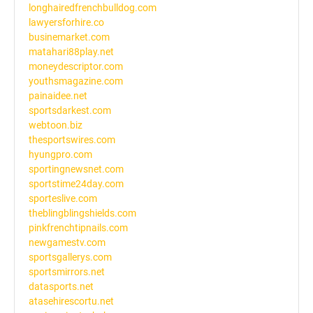
longhairedfrenchbulldog.com
lawyersforhire.co
businemarket.com
matahari88play.net
moneydescriptor.com
youthsmagazine.com
painaidee.net
sportsdarkest.com
webtoon.biz
thesportswires.com
hyungpro.com
sportingnewsnet.com
sportstime24day.com
sporteslive.com
theblingblingshields.com
pinkfrenchtipnails.com
newgamestv.com
sportsgallerys.com
sportsmirrors.net
datasports.net
atasehirescortu.net