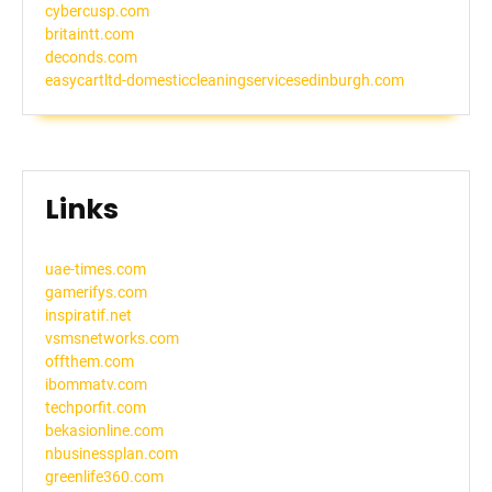
cybercusp.com
britaintt.com
deconds.com
easycartltd-domesticcleaningservicesedinburgh.com
Links
uae-times.com
gamerifys.com
inspiratif.net
vsmsnetworks.com
offthem.com
ibommatv.com
techporfit.com
bekasionline.com
nbusinessplan.com
greenlife360.com