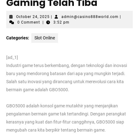
Gaming Telah Tiba
October
admin@ca
October 24, 2025
|
admin@casino888world.com
|
24,
0 Comment
|
3:52 pm
2025
Categories:
Slot Online
[ad_1]
Industri game terus berkembang, dengan teknologi dan inovasi
baru yang mendorong batasan dari apa yang mungkin terjadi.
Salah satu inovasi yang dirancang untuk merevolusi cara kita
bermain game adalah GBO5000.
GBO5000 adalah konsol game mutakhir yang menjanjikan
pengalaman bermain game tak tertandingi. Dengan perangkat
kerasnya yang kuat dan fitur-fitur canggihnya, GBO5000 siap
mengubah cara kita berpikir tentang bermain game.