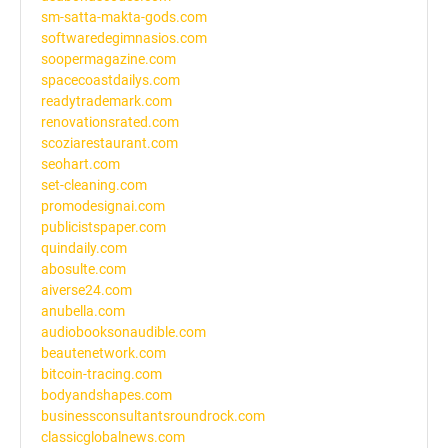
sm-satta-makta-gods.com
softwaredegimnasios.com
soopermagazine.com
spacecoastdailys.com
readytrademark.com
renovationsrated.com
scoziarestaurant.com
seohart.com
set-cleaning.com
promodesignai.com
publicistspaper.com
quindaily.com
abosulte.com
aiverse24.com
anubella.com
audiobooksonaudible.com
beautenetwork.com
bitcoin-tracing.com
bodyandshapes.com
businessconsultantsroundrock.com
classicglobalnews.com