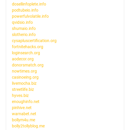
dosellinfoplete.info
podtubeio.info
powerfulvolatile.info
qvidsio.info
shumaio.info
slotherio.info
cysapluscertification.org
fortnitehacks.org
loginsearch.org
aodecor.org
donorsmatch.org
nowtimes.org
casinoeing.org
livemocha.biz
streetlife.biz
hyves.biz
enoughinfo.net
pinhive.net
warnabet.net
bollym4u.me
bolly2tollyblog.me