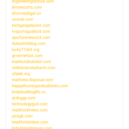
engineeringtechub.com
jerryescorts.com
attorneylegal.co
voomb.com
techgadgetpoint.com
tvsportsguide24.com
sportsreviews24.com
dubai360blog.com
lucky77slot.org
growmefast.com
mahkotahokislot.com
onlinecancerpharm.com
ufalek.org
mattress-disposal.com
happyflooringandcabinets.com
bodybuildinglife.co
qrdoggy.com
technologygud.com
realshocknews.com
pickgb.com
healthmistakes.com
ksfashiondresses.com