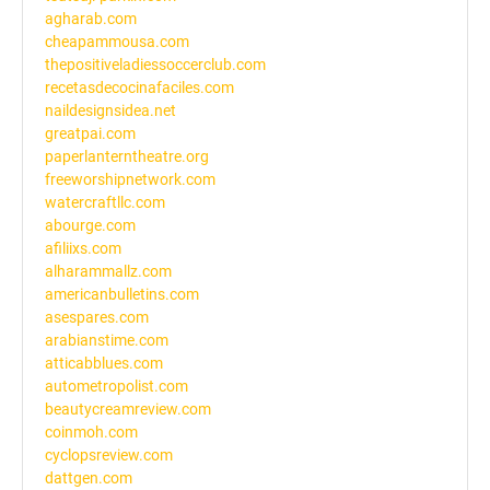
agharab.com
cheapammousa.com
thepositiveladiessoccerclub.com
recetasdecocinafaciles.com
naildesignsidea.net
greatpai.com
paperlanterntheatre.org
freeworshipnetwork.com
watercraftllc.com
abourge.com
afiliixs.com
alharammallz.com
americanbulletins.com
asespares.com
arabianstime.com
atticabblues.com
autometropolist.com
beautycreamreview.com
coinmoh.com
cyclopsreview.com
dattgen.com