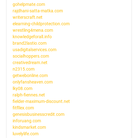
gohelpmate.com
rajdhani-satta-matka.com
writerscraft.net
elearning-childprotection.com
wrestling4mena.com
knowledgeforall.info
brand2lastio.com
usadigitalservices.com
socialhoppers.com
creativedream.net
n2315.com
getwebonline.com
onlyfansheaven.com
lky08.com
ralph-fiennes.net
fielder-maximum-discount.net
fitfllex.com
genesisbusinesscredit.com
inforuang.com
kindsmarket.com
luvelylife.com