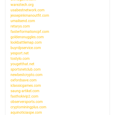
wareztech.org
usabestnetwork.com
jessepinkmanoutfit.com
umailsend.com
retarys.com
fasterformationcpf.com
goldensnuggles.com
lookbattlemap.com
buyrdpservice.com
yesport.net
tostylo.com
yougetthat.net
sportsnetclub.com
newbestcrypto.com
oxfordsave.com
iclassicgames.com
saung-artikel.com
fasthokivip2.com
observersports.com
cryptominingplus.com
aquinoticiaspe.com