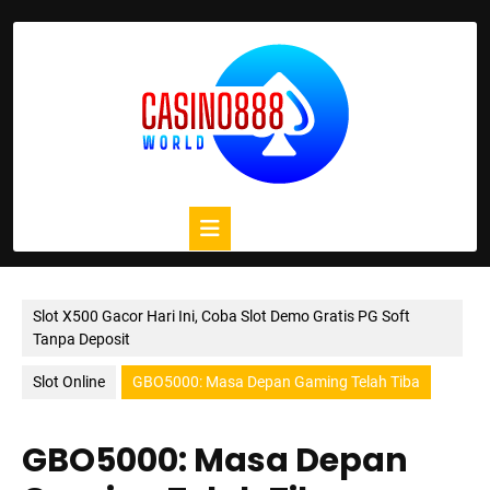
Skip
to
content
Open
Button
Slot X500 Gacor Hari Ini, Coba Slot Demo Gratis PG Soft
Tanpa Deposit
Slot Online
GBO5000: Masa Depan Gaming Telah Tiba
GBO5000: Masa Depan