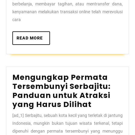
kam
berbelanja, membayar tagihan, atau mentransfer dana,
ber
kenyamanan melakukan transaksi online telah merevolusi
onl
cara
READ
READ MORE
MORE
Mengungkap Permata
Tersembunyi Serbajitu:
Panduan untuk Atraksi
Mengung
yang Harus Dilihat
Permata
[ad_1] Serbajitu, sebuah kota kecil yang terletak di jantung
Tersembu
Indonesia, mungkin bukan tujuan wisata terkenal, tetapi
Serbajitu:
dipenuhi dengan permata tersembunyi yang menunggu