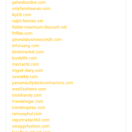
getwebonline.com
onlyfansheaven.com
lky08.com
ralph-fiennes.net
fielder-maximum-discount.net
fitfllex.com
genesisbusinesscredit.com
inforuang.com
kindsmarket.com
luvelylife.com
macramb.com
mypet-diary.com
oxweekly.com
panamacitydeckcontractors.com
westfashions.com
toolshandy.com
travelstager.com
trendinspires.com
rannyephul.com
reportradar360.com
swaggyfashion.com