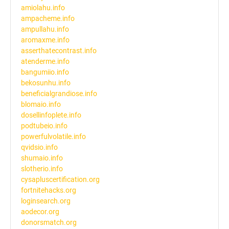
amiolahu.info
ampacheme.info
ampullahu.info
aromaxme.info
asserthatecontrast.info
atenderme.info
bangumiio.info
bekosunhu.info
beneficialgrandiose.info
blomaio.info
dosellinfoplete.info
podtubeio.info
powerfulvolatile.info
qvidsio.info
shumaio.info
slotherio.info
cysapluscertification.org
fortnitehacks.org
loginsearch.org
aodecor.org
donorsmatch.org