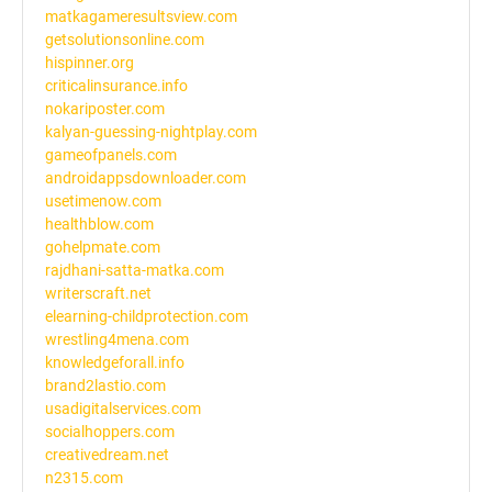
matkagameresultsview.com
getsolutionsonline.com
hispinner.org
criticalinsurance.info
nokariposter.com
kalyan-guessing-nightplay.com
gameofpanels.com
androidappsdownloader.com
usetimenow.com
healthblow.com
gohelpmate.com
rajdhani-satta-matka.com
writerscraft.net
elearning-childprotection.com
wrestling4mena.com
knowledgeforall.info
brand2lastio.com
usadigitalservices.com
socialhoppers.com
creativedream.net
n2315.com