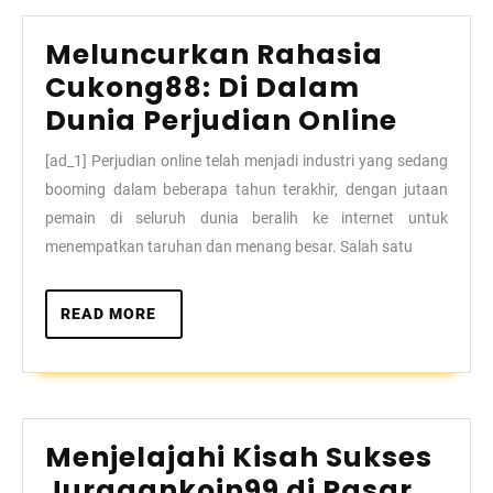
Meluncurkan Rahasia
Cukong88: Di Dalam
Melun
Dunia Perjudian Online
Rahas
[ad_1] Perjudian online telah menjadi industri yang sedang
Cukon
booming dalam beberapa tahun terakhir, dengan jutaan
Di
pemain di seluruh dunia beralih ke internet untuk
Dala
menempatkan taruhan dan menang besar. Salah satu
Dunia
Perju
READ
READ MORE
MORE
Onlin
Menjelajahi Kisah Sukses
Juragankoin99 di Pasar