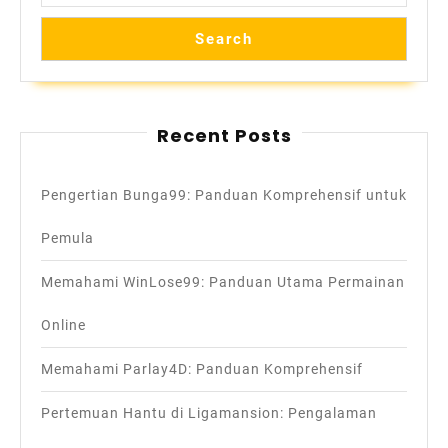
Search
Recent Posts
Pengertian Bunga99: Panduan Komprehensif untuk
Pemula
Memahami WinLose99: Panduan Utama Permainan
Online
Memahami Parlay4D: Panduan Komprehensif
Pertemuan Hantu di Ligamansion: Pengalaman