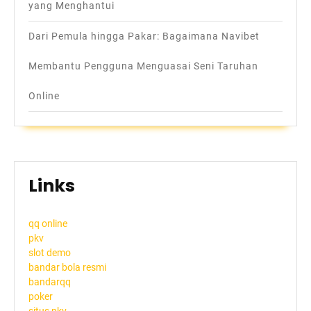
yang Menghantui
Dari Pemula hingga Pakar: Bagaimana Navibet
Membantu Pengguna Menguasai Seni Taruhan
Online
Links
qq online
pkv
slot demo
bandar bola resmi
bandarqq
poker