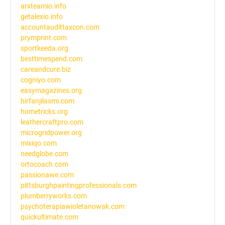
arxteamio.info
getalexio.info
accountaudittaxcon.com
prymprint.com
sportkeeda.org
besttimespend.com
careandcure.biz
cogniyo.com
easymagazines.org
hirfanjilasmi.com
hometricks.org
leathercraftpro.com
microgridpower.org
mixiqo.com
needglobe.com
ortocoach.com
passionawe.com
pittsburghpaintingprofessionals.com
plumberryworks.com
psychoterapiawioletanowak.com
quickultimate.com