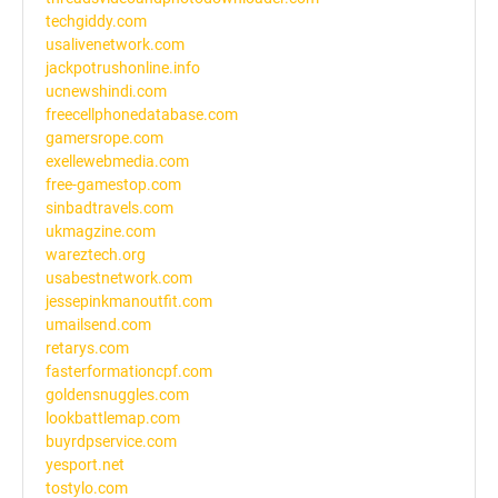
techgiddy.com
usalivenetwork.com
jackpotrushonline.info
ucnewshindi.com
freecellphonedatabase.com
gamersrope.com
exellewebmedia.com
free-gamestop.com
sinbadtravels.com
ukmagzine.com
wareztech.org
usabestnetwork.com
jessepinkmanoutfit.com
umailsend.com
retarys.com
fasterformationcpf.com
goldensnuggles.com
lookbattlemap.com
buyrdpservice.com
yesport.net
tostylo.com