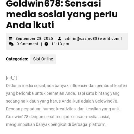
Goldwin678: Sensasi
media sosial yang perlu
Anda ikuti
September
admin@
September 28, 2025
|
admin@casino888world.com
|
28,
0 Comment
|
11:13 pm
2025
Categories:
Slot Online
[ad_1]
Di dunia media sosial, ada banyak influencer dan pembuat konten
yang berlomba untuk perhatian Anda. Tapi satu bintang yang
sedang naik daun yang harus Anda ikuti adalah Goldwin678.
Dengan perpaduan humor, kreativitas, dan keaslian yang unik,
Goldwin678 dengan cepat menjadi sensasi media sosial,
mengumpulkan banyak pengikut di berbagai platform.