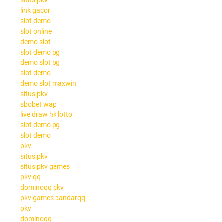
situs pkv
link gacor
slot demo
slot online
demo slot
slot demo pg
demo slot pg
slot demo
demo slot maxwin
situs pkv
sbobet wap
live draw hk lotto
slot demo pg
slot demo
pkv
situs pkv
situs pkv games
pkv qq
dominoqq pkv
pkv games bandarqq
pkv
dominoqq