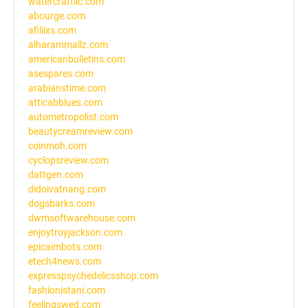
watercraftllc.com
abourge.com
afiliixs.com
alharammallz.com
americanbulletins.com
asespares.com
arabianstime.com
atticabblues.com
autometropolist.com
beautycreamreview.com
coinmoh.com
cyclopsreview.com
dattgen.com
didoivatnang.com
dogsbarks.com
dwmsoftwarehouse.com
enjoytroyjackson.com
epicaimbots.com
etech4news.com
expresspsychedelicsshop.com
fashionistani.com
feelingswed.com