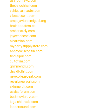
usafournewz.com
thebalochhal.com
vehicularmaster.com
vibesaccent.com
ampajavierdemiguel.org
brainboosters.co
amberlately.com
joycebriscoe.com
aicarmina.com
mypartysupplystore.com
annforwisconsin.com
findjaipur.com
cultofjim.com
glimmerick.com
davidfollett.com
newcollegebeat.com
reverbnewyork.com
skinmerch.com
usvisaforum.com
bestmovierulz.com
jagalchi-trade.com
loopersound.com