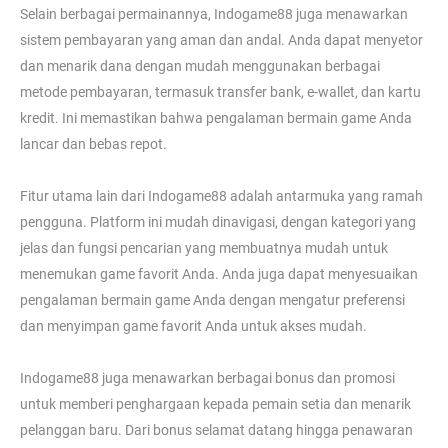
Selain berbagai permainannya, Indogame88 juga menawarkan
sistem pembayaran yang aman dan andal. Anda dapat menyetor
dan menarik dana dengan mudah menggunakan berbagai
metode pembayaran, termasuk transfer bank, e-wallet, dan kartu
kredit. Ini memastikan bahwa pengalaman bermain game Anda
lancar dan bebas repot.
Fitur utama lain dari Indogame88 adalah antarmuka yang ramah
pengguna. Platform ini mudah dinavigasi, dengan kategori yang
jelas dan fungsi pencarian yang membuatnya mudah untuk
menemukan game favorit Anda. Anda juga dapat menyesuaikan
pengalaman bermain game Anda dengan mengatur preferensi
dan menyimpan game favorit Anda untuk akses mudah.
Indogame88 juga menawarkan berbagai bonus dan promosi
untuk memberi penghargaan kepada pemain setia dan menarik
pelanggan baru. Dari bonus selamat datang hingga penawaran