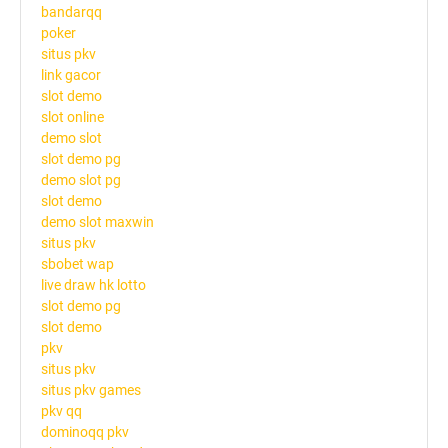
bandarqq
poker
situs pkv
link gacor
slot demo
slot online
demo slot
slot demo pg
demo slot pg
slot demo
demo slot maxwin
situs pkv
sbobet wap
live draw hk lotto
slot demo pg
slot demo
pkv
situs pkv
situs pkv games
pkv qq
dominoqq pkv