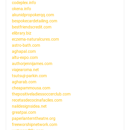
codeplex.info
okena.info
akunidpropokerqq.com
bespokecardetailing.com
bestfriendscredit.com
elibrary.biz
eczema-naturalcures.com
astro-bath.com
aghapal.com
altu-expo.com
authorjennijames.com
viajearoma.net
tsutsuji-parkin.com
agharab.com
cheapammousa.com
thepositiveladiessoccerclub.com
recetasdecocinafaciles.com
naildesignsidea.net
greatpai.com
paperlanterntheatre.org
freeworshipnetwork.com