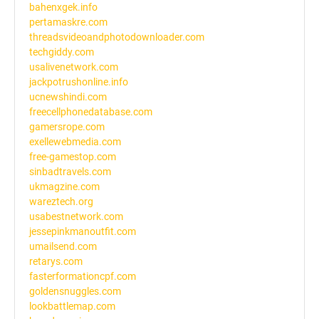
bahenxgek.info
pertamaskre.com
threadsvideoandphotodownloader.com
techgiddy.com
usalivenetwork.com
jackpotrushonline.info
ucnewshindi.com
freecellphonedatabase.com
gamersrope.com
exellewebmedia.com
free-gamestop.com
sinbadtravels.com
ukmagzine.com
wareztech.org
usabestnetwork.com
jessepinkmanoutfit.com
umailsend.com
retarys.com
fasterformationcpf.com
goldensnuggles.com
lookbattlemap.com