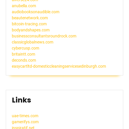
anubella.com
audiobooksonaudible.com
beautenetwork.com
bitcoin-tracing.com
bodyandshapes.com
businessconsultantsroundrock.com
classicglobalnews.com
cybercusp.com
britaintt.com
deconds.com
easycartltd-domesticcleaningservicesedinburgh.com
Links
uae-times.com
gamerifys.com
inspiratif.net