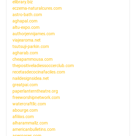
elibrary.biz
eczema-naturalcures.com
astro-bath.com
aghapal.com
altu-expo.com
authorjennijames.com
viajearoma.net
tsutsuji-parkin.com
agharab.com
cheapammousa.com
thepositiveladiessoccerclub.com
recetasdecocinafaciles.com
naildesignsidea.net
greatpai.com
paperlanterntheatre.org
freeworshipnetwork.com
watercraftllc.com
abourge.com
afiliixs.com
alharammallz.com
americanbulletins.com
asespares.com