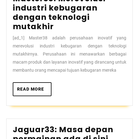
industri kebugaran
dengan teknologi
Master38:
mutakhir
Merevolusi
[ad_1] Master38 adalah perusahaan inovatif yang
industri
merevolusi industri kebugaran dengan teknologi
kebugaran
mutakhirnya. Perusahaan ini menawarkan berbagai
dengan
macam produk dan layanan inovatif yang dirancang untuk
teknologi
membantu orang mencapai tujuan kebugaran mereka
mutakhir
READ
READ MORE
MORE
Jaguar33: Masa depan
Jaguar
permainan ada di sini