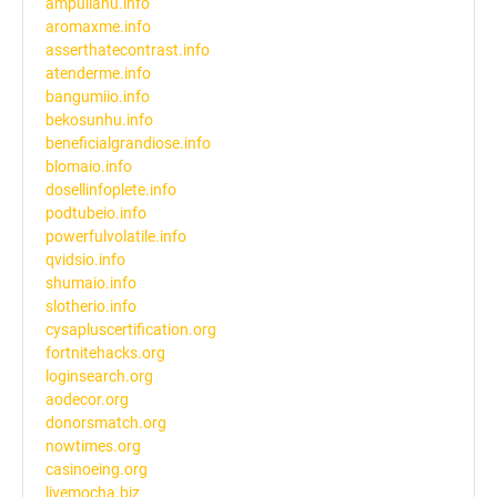
ampullahu.info
aromaxme.info
asserthatecontrast.info
atenderme.info
bangumiio.info
bekosunhu.info
beneficialgrandiose.info
blomaio.info
dosellinfoplete.info
podtubeio.info
powerfulvolatile.info
qvidsio.info
shumaio.info
slotherio.info
cysapluscertification.org
fortnitehacks.org
loginsearch.org
aodecor.org
donorsmatch.org
nowtimes.org
casinoeing.org
livemocha.biz