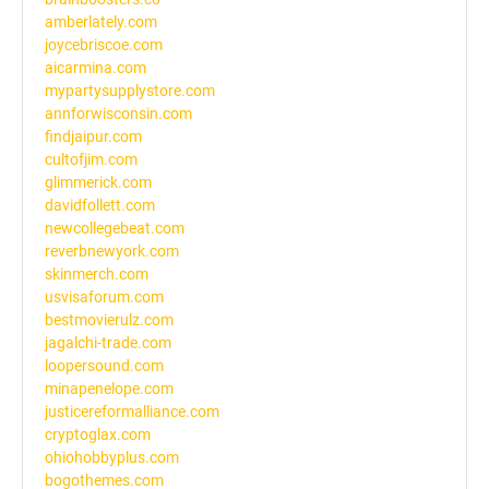
amberlately.com
joycebriscoe.com
aicarmina.com
mypartysupplystore.com
annforwisconsin.com
findjaipur.com
cultofjim.com
glimmerick.com
davidfollett.com
newcollegebeat.com
reverbnewyork.com
skinmerch.com
usvisaforum.com
bestmovierulz.com
jagalchi-trade.com
loopersound.com
minapenelope.com
justicereformalliance.com
cryptoglax.com
ohiohobbyplus.com
bogothemes.com