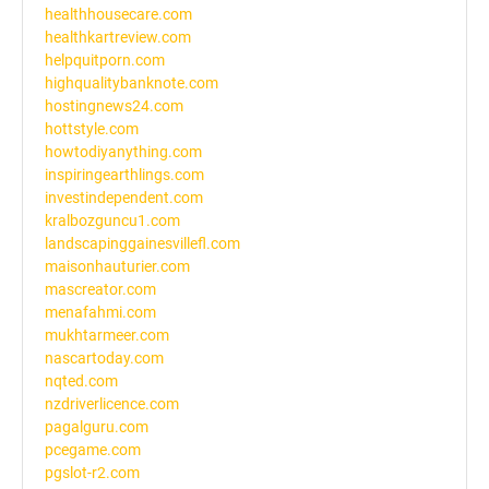
healthhousecare.com
healthkartreview.com
helpquitporn.com
highqualitybanknote.com
hostingnews24.com
hottstyle.com
howtodiyanything.com
inspiringearthlings.com
investindependent.com
kralbozguncu1.com
landscapinggainesvillefl.com
maisonhauturier.com
mascreator.com
menafahmi.com
mukhtarmeer.com
nascartoday.com
nqted.com
nzdriverlicence.com
pagalguru.com
pcegame.com
pgslot-r2.com