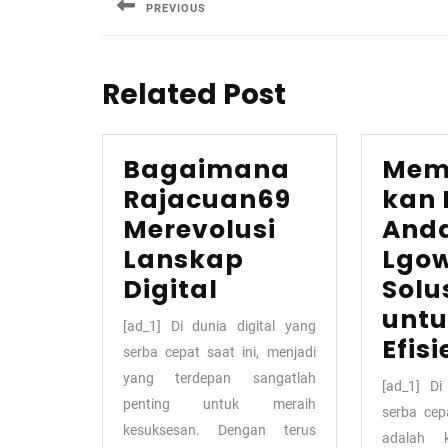
PREVIOUS
Previous
post:
Related Post
Bagaimana
Mem
Rajacuan69
kan 
Merevolusi
And
Lanskap
Lgow
Bagaimana
Digital
Solu
Rajacuan69
unt
[ad_1] Di dunia digital yang
Merevolusi
Efisi
serba cepat saat ini, menjadi
Lanskap
yang terdepan sangatlah
[ad_1] Di
Digital
penting untuk meraih
serba cepa
kesuksesan. Dengan terus
adalah k