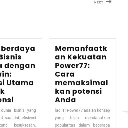
NEXT
Next
post:
berdaya
Memanfaatk
Bisnis
an Kekuatan
a dengan
Power77:
in:
Cara
si Utama
memaksimal
uk
kan potensi
Memberdayakan
Memanfaat
ensi
Anda
Bisnis
Kekuatan
 dunia bisnis yang
[ad_1] Power77 adalah konsep
Anda
Power77:
t saat ini, efisiensi
yang telah mendapatkan
dengan
Cara
unci kesuksesan.
popularitas dalam beberapa