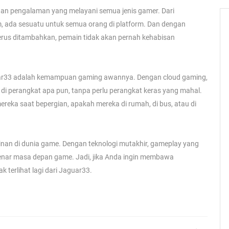
dan pengalaman yang melayani semua jenis gamer. Dari
 ada sesuatu untuk semua orang di platform. Dan dengan
rus ditambahkan, pemain tidak akan pernah kehabisan
guar33 adalah kemampuan gaming awannya. Dengan cloud gaming,
i perangkat apa pun, tanpa perlu perangkat keras yang mahal.
mereka saat bepergian, apakah mereka di rumah, di bus, atau di
nan di dunia game. Dengan teknologi mutakhir, gameplay yang
enar masa depan game. Jadi, jika Anda ingin membawa
 terlihat lagi dari Jaguar33.