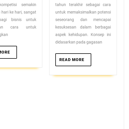
Lgowin:
memaksima
ompetisi semakin
tahun terakhir sebagai cara
Solusi
potensi
 hari ke hari, sangat
untuk memaksimalkan potensi
bagi bisnis untuk
seseorang dan mencapai
Utama
Anda
kan cara untuk
kesuksesan dalam berbagai
untuk
gkan
aspek kehidupan. Konsep ini
Efisiensi
didasarkan pada gagasan
READ
MORE
MORE
READ
READ MORE
MORE