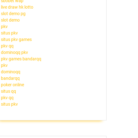
sbobet wap
live draw hk lotto
slot demo pg
slot demo
pkv
situs pkv
situs pkv games
pkv qq
dominoqq pkv
pkv games bandarqq
pkv
dominoqq
bandarqq
poker online
situs qq
pkv qq
situs pkv
kan