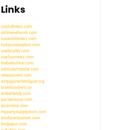
lkan
Links
usafullnewz.com
uktimenetwork.com
usaworldnewz.com
todayusaexplore.com
usalocality.com
usafournewz.com
thebalochhal.com
vehicularmaster.com
vibesaccent.com
ampajavierdemiguel.org
brainboosters.co
amberlately.com
joycebriscoe.com
aicarmina.com
mypartysupplystore.com
annforwisconsin.com
findjaipur.com