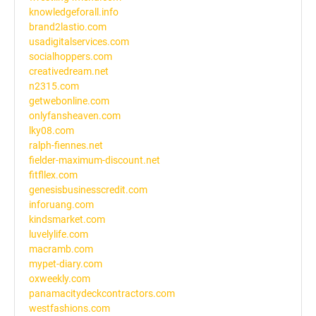
knowledgeforall.info
brand2lastio.com
usadigitalservices.com
socialhoppers.com
creativedream.net
n2315.com
getwebonline.com
onlyfansheaven.com
lky08.com
ralph-fiennes.net
fielder-maximum-discount.net
fitfllex.com
genesisbusinesscredit.com
inforuang.com
kindsmarket.com
luvelylife.com
macramb.com
mypet-diary.com
oxweekly.com
panamacitydeckcontractors.com
westfashions.com