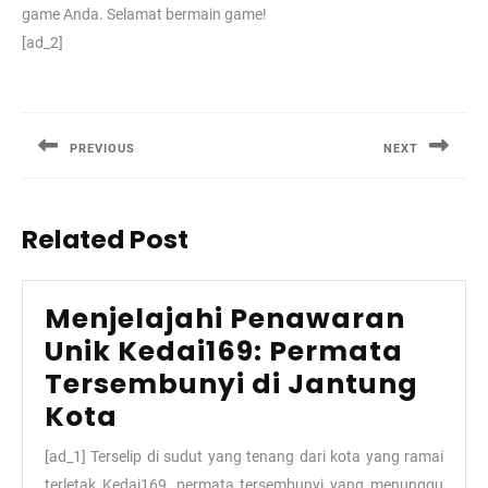
game Anda. Selamat bermain game!
[ad_2]
Post
navigation
PREVIOUS
NEXT
Previous
Next
post:
post:
Related Post
Menjelajahi Penawaran
Unik Kedai169: Permata
Tersembunyi di Jantung
Menjelajahi
Kota
Penawaran
[ad_1] Terselip di sudut yang tenang dari kota yang ramai
Unik
terletak Kedai169, permata tersembunyi yang menunggu