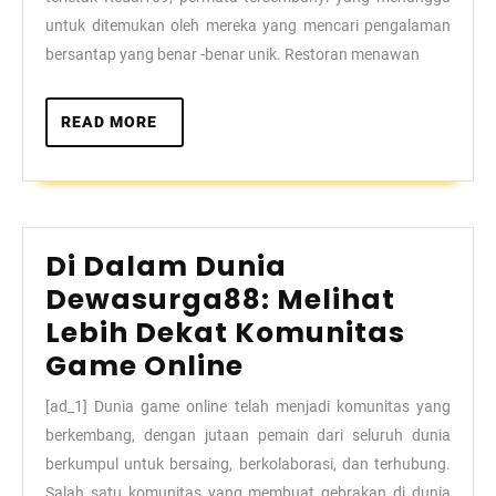
Kedai169:
untuk ditemukan oleh mereka yang mencari pengalaman
Permata
bersantap yang benar -benar unik. Restoran menawan
Tersembunyi
di
READ
READ MORE
MORE
Jantung
Kota
Di Dalam Dunia
Dewasurga88: Melihat
Lebih Dekat Komunitas
Di
Game Online
Dalam
[ad_1] Dunia game online telah menjadi komunitas yang
Dunia
berkembang, dengan jutaan pemain dari seluruh dunia
Dewasurga88:
berkumpul untuk bersaing, berkolaborasi, dan terhubung.
Salah satu komunitas yang membuat gebrakan di dunia