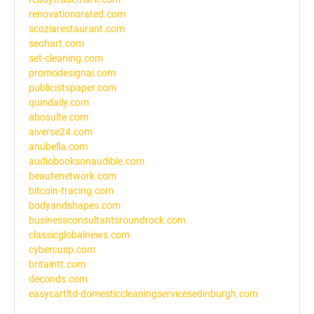
renovationsrated.com
scoziarestaurant.com
seohart.com
set-cleaning.com
promodesignai.com
publicistspaper.com
quindaily.com
abosulte.com
aiverse24.com
anubella.com
audiobooksonaudible.com
beautenetwork.com
bitcoin-tracing.com
bodyandshapes.com
businessconsultantsroundrock.com
classicglobalnews.com
cybercusp.com
britaintt.com
deconds.com
easycartltd-domesticcleaningservicesedinburgh.com