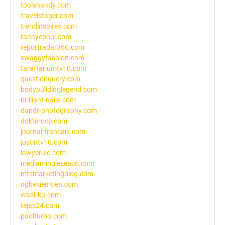
toolshandy.com
travelstager.com
trendinspires.com
rannyephul.com
reportradar360.com
swaggyfashion.com
taraftariumtv10.com
questionquery.com
bodybuildinglegend.com
brilliant-nails.com
dandr-photography.com
dokteroce.com
journal-francais.com
justintv10.com
lawyerule.com
mediamingleseaco.com
mtsmarketingblog.com
nghekiemtien.com
wasirku.com
tejas24.com
poolturbo.com