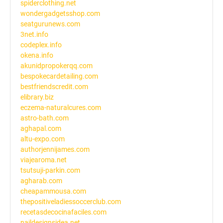
spiderclothing.net
wondergadgetsshop.com
seatgurunews.com
3net.info
codeplex.info
okena.info
akunidpropokerqq.com
bespokecardetailing.com
bestfriendscredit.com
elibrary.biz
eczema-naturalcures.com
astro-bath.com
aghapal.com
altu-expo.com
authorjennijames.com
viajearoma.net
tsutsuji-parkin.com
agharab.com
cheapammousa.com
thepositiveladiessoccerclub.com
recetasdecocinafaciles.com
naildesignsidea.net