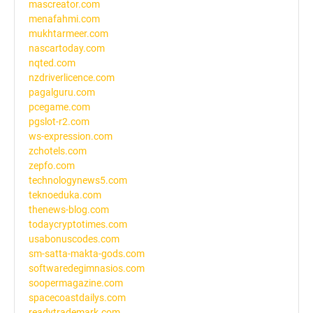
mascreator.com
menafahmi.com
mukhtarmeer.com
nascartoday.com
nqted.com
nzdriverlicence.com
pagalguru.com
pcegame.com
pgslot-r2.com
ws-expression.com
zchotels.com
zepfo.com
technologynews5.com
teknoeduka.com
thenews-blog.com
todaycryptotimes.com
usabonuscodes.com
sm-satta-makta-gods.com
softwaredegimnasios.com
soopermagazine.com
spacecoastdailys.com
readytrademark.com