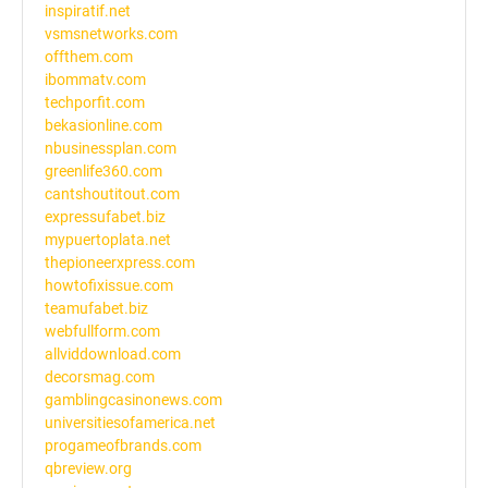
inspiratif.net
vsmsnetworks.com
offthem.com
ibommatv.com
techporfit.com
bekasionline.com
nbusinessplan.com
greenlife360.com
cantshoutitout.com
expressufabet.biz
mypuertoplata.net
thepioneerxpress.com
howtofixissue.com
teamufabet.biz
webfullform.com
allviddownload.com
decorsmag.com
gamblingcasinonews.com
universitiesofamerica.net
progameofbrands.com
qbreview.org