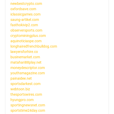
newbestcrypto.com
oxfordsave.com
iclassicgames.com
saung-artikel.com
fasthokivip2.com
observersports.com
cryptominingplus.com
aquinoticiaspe.com
longhairedfrenchbulldog.com
lawyersforhire.co
businemarket.com
matahari88play.net
moneydescriptor.com
youthsmagazine.com
painaidee.net
sportsdarkest.com
webtoon.biz
thesportswires.com
hyungpro.com
sportingnewsnet.com
sportstime24day.com