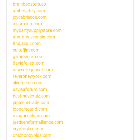
brainboosters.co
amberlately.com
joycebriscoe.com
aicarmina.com
mypartysupplystore.com
annforwisconsin.com
findjaipur.com
cultofjim.com
glimmerick.com
davidfollett.com
newcollegebeat.com
reverbnewyork.com
skinmerch.com
usvisaforum.com
bestmovierulz.com
jagalchi-trade.com
loopersound.com
minapenelope.com
justicereformalliance.com
cryptoglax.com
ohiohobbyplus.com