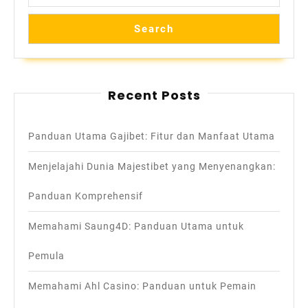
Search
Recent Posts
Panduan Utama Gajibet: Fitur dan Manfaat Utama
Menjelajahi Dunia Majestibet yang Menyenangkan:
Panduan Komprehensif
Memahami Saung4D: Panduan Utama untuk
Pemula
Memahami Ahl Casino: Panduan untuk Pemain