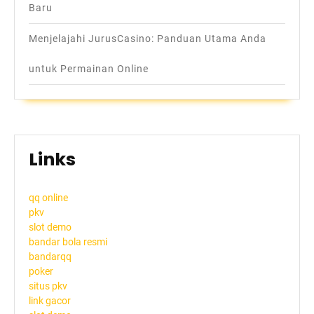
Baru
Menjelajahi JurusCasino: Panduan Utama Anda
untuk Permainan Online
Links
qq online
pkv
slot demo
bandar bola resmi
bandarqq
poker
situs pkv
link gacor