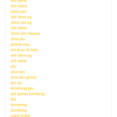
slot demo
slot online
demo slot
slot demo pg
demo slot pg
slot demo
demo slot maxwin
situs pkv
sbobet wap
live draw hk lotto
slot demo pg
slot demo
pkv
situs pkv
situs pkv games
pkv qq
dominoqq pkv
pkv games bandarqq
pkv
dominoqq
bandarqq
poker online