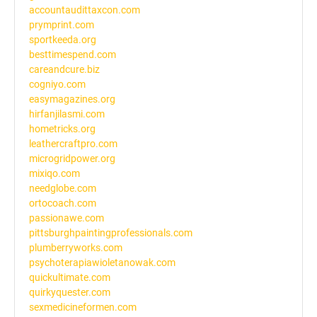
accountaudittaxcon.com
prymprint.com
sportkeeda.org
besttimespend.com
careandcure.biz
cogniyo.com
easymagazines.org
hirfanjilasmi.com
hometricks.org
leathercraftpro.com
microgridpower.org
mixiqo.com
needglobe.com
ortocoach.com
passionawe.com
pittsburghpaintingprofessionals.com
plumberryworks.com
psychoterapiawioletanowak.com
quickultimate.com
quirkyquester.com
sexmedicineformen.com