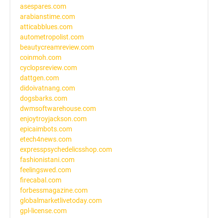
asespares.com
arabianstime.com
atticabblues.com
autometropolist.com
beautycreamreview.com
coinmoh.com
cyclopsreview.com
dattgen.com
didoivatnang.com
dogsbarks.com
dwmsoftwarehouse.com
enjoytroyjackson.com
epicaimbots.com
etech4news.com
expresspsychedelicsshop.com
fashionistani.com
feelingswed.com
firecabal.com
forbessmagazine.com
globalmarketlivetoday.com
gpl-license.com