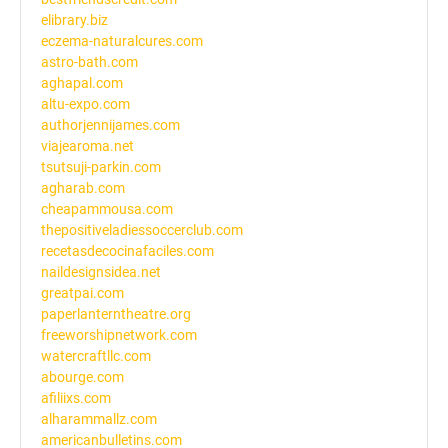
elibrary.biz
eczema-naturalcures.com
astro-bath.com
aghapal.com
altu-expo.com
authorjennijames.com
viajearoma.net
tsutsuji-parkin.com
agharab.com
cheapammousa.com
thepositiveladiessoccerclub.com
recetasdecocinafaciles.com
naildesignsidea.net
greatpai.com
paperlanterntheatre.org
freeworshipnetwork.com
watercraftllc.com
abourge.com
afiliixs.com
alharammallz.com
americanbulletins.com