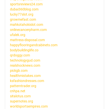
sportsreviews24.com
dubai360blog.com
lucky77slot.org
growmefast.com
mahkotahokislot.com
onlinecancerpharm.com
ufalek.org
mattress-disposal.com
happyflooringandcabinets.com
bodybuildinglife.co
qrdoggy.com
technologygud.com
realshocknews.com
pickgb.com
healthmistakes.com
ksfashiondresses.com
patterntrader.org
cnhpa.net
sitalotus.com
supernotes.org
worldsportsempires.com