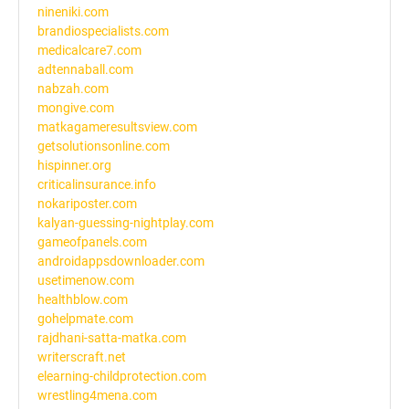
nineniki.com
brandiospecialists.com
medicalcare7.com
adtennaball.com
nabzah.com
mongive.com
matkagameresultsview.com
getsolutionsonline.com
hispinner.org
criticalinsurance.info
nokariposter.com
kalyan-guessing-nightplay.com
gameofpanels.com
androidappsdownloader.com
usetimenow.com
healthblow.com
gohelpmate.com
rajdhani-satta-matka.com
writerscraft.net
elearning-childprotection.com
wrestling4mena.com