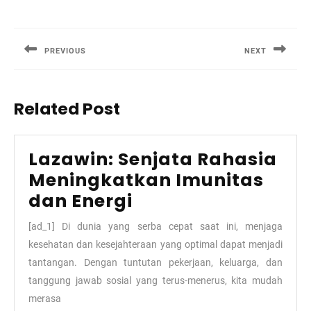
Post
navigation
PREVIOUS
NEXT
Previous
Next
post:
post:
Related Post
Lazawin: Senjata Rahasia
Meningkatkan Imunitas
Lazawin:
dan Energi
Senjata
[ad_1] Di dunia yang serba cepat saat ini, menjaga
Rahasia
kesehatan dan kesejahteraan yang optimal dapat menjadi
Meningkatkan
tantangan. Dengan tuntutan pekerjaan, keluarga, dan
Imunitas
tanggung jawab sosial yang terus-menerus, kita mudah
dan
merasa