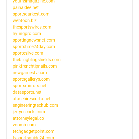
youthsmagazine.com
painaidee.net
sportsdarkest.com
webtoon.biz
thesportswires.com
hyungpro.com
sportingnewsnet.com
sportstime24day.com
sporteslive.com
theblingblingshields.com
pinkfrenchtipnails.com
newgamestv.com
sportsgallerys.com
sportsmirrors.net
datasports.net
atasehirescortu.net
engineeringtechub.com
jerryescorts.com
attorneylegal.co
voomb.com
techgadgetpoint.com
tvsportsguide24.com