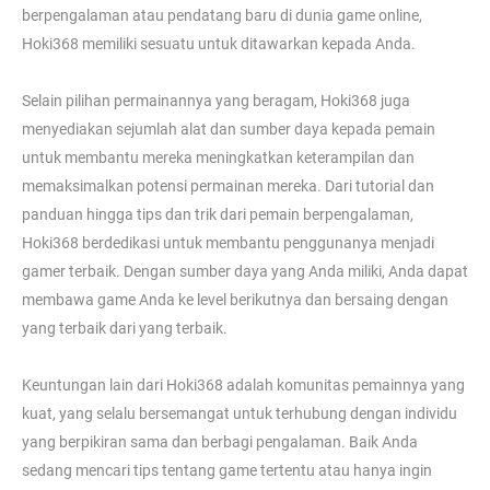
berpengalaman atau pendatang baru di dunia game online,
Hoki368 memiliki sesuatu untuk ditawarkan kepada Anda.
Selain pilihan permainannya yang beragam, Hoki368 juga
menyediakan sejumlah alat dan sumber daya kepada pemain
untuk membantu mereka meningkatkan keterampilan dan
memaksimalkan potensi permainan mereka. Dari tutorial dan
panduan hingga tips dan trik dari pemain berpengalaman,
Hoki368 berdedikasi untuk membantu penggunanya menjadi
gamer terbaik. Dengan sumber daya yang Anda miliki, Anda dapat
membawa game Anda ke level berikutnya dan bersaing dengan
yang terbaik dari yang terbaik.
Keuntungan lain dari Hoki368 adalah komunitas pemainnya yang
kuat, yang selalu bersemangat untuk terhubung dengan individu
yang berpikiran sama dan berbagi pengalaman. Baik Anda
sedang mencari tips tentang game tertentu atau hanya ingin