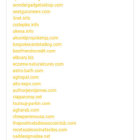
wondergadgetsshop.com
seatgurunews.com
3net.info
codeplex.info
okena.info
akunidpropokerqq.com
bespokecardetailing.com
bestfriendscredit.com
elibrary.biz
eczema-naturalcures.com
astro-bath.com
aghapal.com
altu-expo.com
authorjennijames.com
viajearoma.net
tsutsuji-parkin.com
agharab.com
cheapammousa.com
thepositiveladiessoccerclub.com
recetasdecocinafaciles.com
naildesignsidea.net