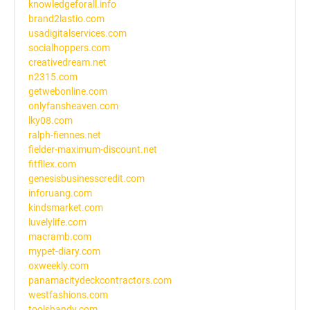
knowledgeforall.info
brand2lastio.com
usadigitalservices.com
socialhoppers.com
creativedream.net
n2315.com
getwebonline.com
onlyfansheaven.com
lky08.com
ralph-fiennes.net
fielder-maximum-discount.net
fitfllex.com
genesisbusinesscredit.com
inforuang.com
kindsmarket.com
luvelylife.com
macramb.com
mypet-diary.com
oxweekly.com
panamacitydeckcontractors.com
westfashions.com
toolshandy.com