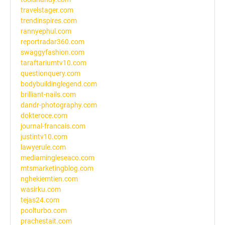
travelstager.com
trendinspires.com
rannyephul.com
reportradar360.com
swaggyfashion.com
taraftariumtv10.com
questionquery.com
bodybuildinglegend.com
brilliant-nails.com
dandr-photography.com
dokteroce.com
journal-francais.com
justintv10.com
lawyerule.com
mediamingleseaco.com
mtsmarketingblog.com
nghekiemtien.com
wasirku.com
tejas24.com
poolturbo.com
prachestait.com