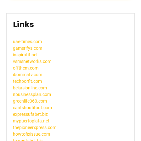
Links
uae-times.com
gamerifys.com
inspiratif.net
vsmsnetworks.com
offthem.com
ibommatv.com
techporfit.com
bekasionline.com
nbusinessplan.com
greenlife360.com
cantshoutitout.com
expressufabet.biz
mypuertoplata.net
thepioneerxpress.com
howtofixissue.com
teamufabet.biz