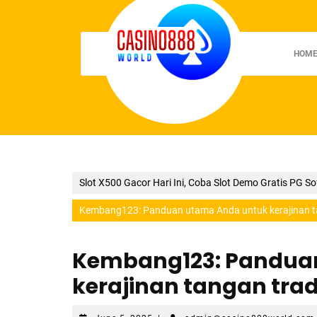
Skip
to
content
HOM
Slot X500 Gacor Hari Ini, Coba Slot Demo Gratis PG So
Kembang123: Panduan utama Anda untuk kerajinan ta
Kembang123: Pandua
kerajinan tangan trad