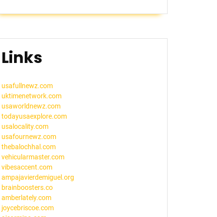
n
Links
:
na
usafullnewz.com
i
uktimenetwork.com
usaworldnewz.com
todayusaexplore.com
ah
usalocality.com
usafournewz.com
thebalochhal.com
vehicularmaster.com
vibesaccent.com
ampajavierdemiguel.org
brainboosters.co
amberlately.com
joycebriscoe.com