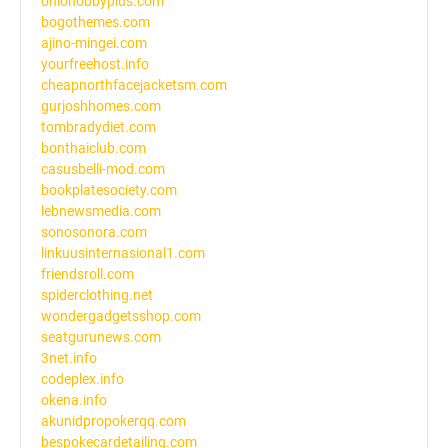
ohiohobbyplus.com
bogothemes.com
ajino-mingei.com
yourfreehost.info
cheapnorthfacejacketsm.com
gurjoshhomes.com
tombradydiet.com
bonthaiclub.com
casusbelli-mod.com
bookplatesociety.com
lebnewsmedia.com
sonosonora.com
linkuusinternasional1.com
friendsroll.com
spiderclothing.net
wondergadgetsshop.com
seatgurunews.com
3net.info
codeplex.info
okena.info
akunidpropokerqq.com
bespokecardetailing.com