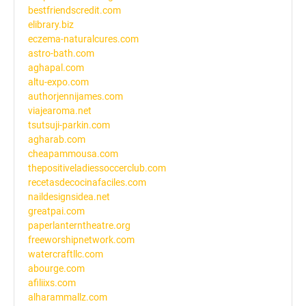
bestfriendscredit.com
elibrary.biz
eczema-naturalcures.com
astro-bath.com
aghapal.com
altu-expo.com
authorjennijames.com
viajearoma.net
tsutsuji-parkin.com
agharab.com
cheapammousa.com
thepositiveladiessoccerclub.com
recetasdecocinafaciles.com
naildesignsidea.net
greatpai.com
paperlanterntheatre.org
freeworshipnetwork.com
watercraftllc.com
abourge.com
afiliixs.com
alharammallz.com