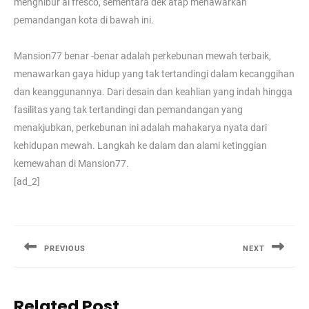
menghibur al fresco, sementara dek atap menawarkan
pemandangan kota di bawah ini.
Mansion77 benar -benar adalah perkebunan mewah terbaik,
menawarkan gaya hidup yang tak tertandingi dalam kecanggihan
dan keanggunannya. Dari desain dan keahlian yang indah hingga
fasilitas yang tak tertandingi dan pemandangan yang
menakjubkan, perkebunan ini adalah mahakarya nyata dari
kehidupan mewah. Langkah ke dalam dan alami ketinggian
kemewahan di Mansion77.
[ad_2]
Post
navigation
PREVIOUS
NEXT
Previous
Next
post:
post:
Related Post