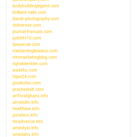
bodybuildinglegend.com
brilliant-nails.com
dandr-photography.com
dokteroce.com
journal-francais.com
justintv10.com
lawyerule.com
mediamingleseaco.com
mtsmarketingblog.com
nghekiemtien.com
wasirku.com
tejas24.com
poolturbo.com
prachestait.com
artforafghans.info
airvendio.info
healthexe.info
puretecx.info
tecadvance.info
aminityio.info
amiolahu.info