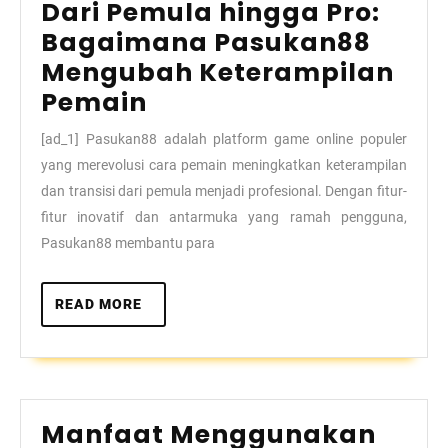
Dari Pemula hingga Pro:
Bagaimana Pasukan88
Mengubah Keterampilan
Dari
Pemain
Pemula
[ad_1] Pasukan88 adalah platform game online populer
hingga
yang merevolusi cara pemain meningkatkan keterampilan
Pro:
dan transisi dari pemula menjadi profesional. Dengan fitur-
Bagaimana
fitur inovatif dan antarmuka yang ramah pengguna,
Pasukan88
Pasukan88 membantu para
Mengubah
Keterampilan
READ
READ MORE
MORE
Pemain
Manfaat Menggunakan