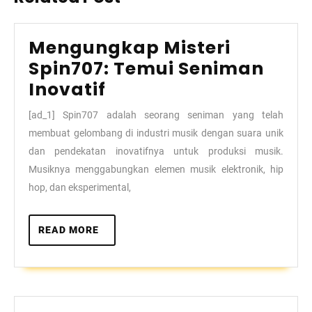
Mengungkap Misteri
Spin707: Temui Seniman
Mengungkap
Inovatif
Misteri
[ad_1] Spin707 adalah seorang seniman yang telah
Spin707:
membuat gelombang di industri musik dengan suara unik
Temui
dan pendekatan inovatifnya untuk produksi musik.
Seniman
Musiknya menggabungkan elemen musik elektronik, hip
Inovatif
hop, dan eksperimental,
READ
READ MORE
MORE