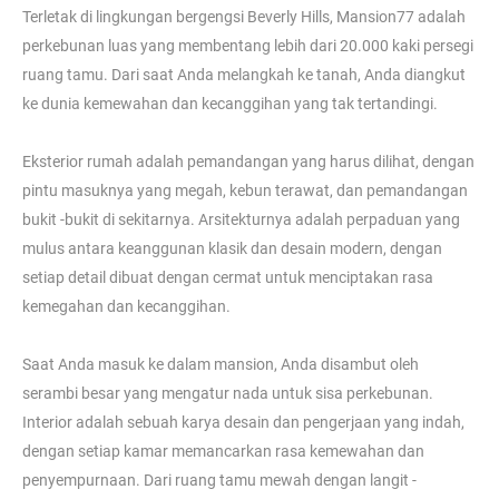
Terletak di lingkungan bergengsi Beverly Hills, Mansion77 adalah
perkebunan luas yang membentang lebih dari 20.000 kaki persegi
ruang tamu. Dari saat Anda melangkah ke tanah, Anda diangkut
ke dunia kemewahan dan kecanggihan yang tak tertandingi.
Eksterior rumah adalah pemandangan yang harus dilihat, dengan
pintu masuknya yang megah, kebun terawat, dan pemandangan
bukit -bukit di sekitarnya. Arsitekturnya adalah perpaduan yang
mulus antara keanggunan klasik dan desain modern, dengan
setiap detail dibuat dengan cermat untuk menciptakan rasa
kemegahan dan kecanggihan.
Saat Anda masuk ke dalam mansion, Anda disambut oleh
serambi besar yang mengatur nada untuk sisa perkebunan.
Interior adalah sebuah karya desain dan pengerjaan yang indah,
dengan setiap kamar memancarkan rasa kemewahan dan
penyempurnaan. Dari ruang tamu mewah dengan langit -