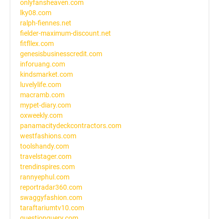
onlyfansheaven.com
lky08.com
ralph-fiennes.net
fielder-maximum-discount.net
fitfllex.com
genesisbusinesscredit.com
inforuang.com
kindsmarket.com
luvelylife.com
macramb.com
mypet-diary.com
oxweekly.com
panamacitydeckcontractors.com
westfashions.com
toolshandy.com
travelstager.com
trendinspires.com
rannyephul.com
reportradar360.com
swaggyfashion.com
taraftariumtv10.com
questionquery.com