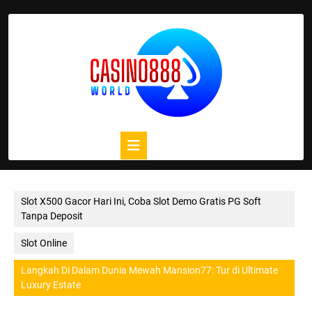
Skip
to
content
Open
Button
Slot X500 Gacor Hari Ini, Coba Slot Demo Gratis PG Soft
Tanpa Deposit
Slot Online
Langkah Di Dalam Dunia Mewah Mansion77: Tur di Ultimate
Luxury Estate