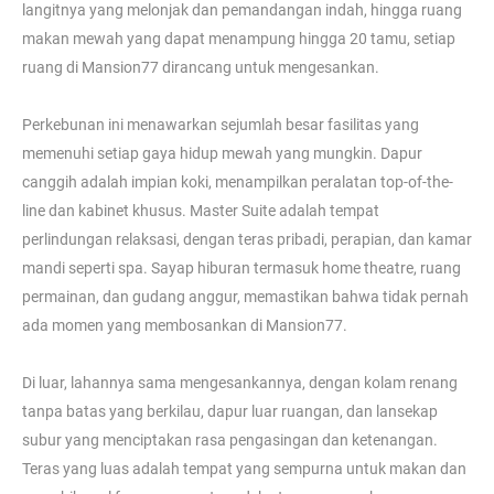
langitnya yang melonjak dan pemandangan indah, hingga ruang
makan mewah yang dapat menampung hingga 20 tamu, setiap
ruang di Mansion77 dirancang untuk mengesankan.
Perkebunan ini menawarkan sejumlah besar fasilitas yang
memenuhi setiap gaya hidup mewah yang mungkin. Dapur
canggih adalah impian koki, menampilkan peralatan top-of-the-
line dan kabinet khusus. Master Suite adalah tempat
perlindungan relaksasi, dengan teras pribadi, perapian, dan kamar
mandi seperti spa. Sayap hiburan termasuk home theatre, ruang
permainan, dan gudang anggur, memastikan bahwa tidak pernah
ada momen yang membosankan di Mansion77.
Di luar, lahannya sama mengesankannya, dengan kolam renang
tanpa batas yang berkilau, dapur luar ruangan, dan lansekap
subur yang menciptakan rasa pengasingan dan ketenangan.
Teras yang luas adalah tempat yang sempurna untuk makan dan