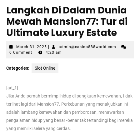
Langkah Di Dalam Dunia
Mewah Mansion77: Tur di
Ultimate Luxury Estate
March
admin@casi
March 31, 2025
|
admin@casino888world.com
|
31,
0 Comment
|
4:23 am
2025
Categories:
Slot Online
[ad_1]
Jika Anda pernah bermimpi hidup di pangkuan kemewahan, tidak
terlihat lagi dari Mansion77. Perkebunan yang menakjubkan ini
adalah lambang kemewahan dan pemborosan, menawarkan
pengalaman hidup yang benar -benar tak tertandingi bagi mereka
yang memiliki selera yang cerdas.