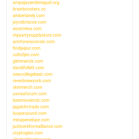
ampajavierdemiguel.org
brainboosters.co
amberlately.com
joycebriscoe.com
aicarmina.com
mypartysupplystore.com
annforwisconsin.com
findjaipur.com
cultofjim.com
glimmerick.com
davidfollett.com
newcollegebeat.com
reverbnewyork.com
skinmerch.com
usvisaforum.com
bestmovierulz.com
jagalchi-trade.com
loopersound.com
minapenelope.com
justicereformalliance.com
cryptoglax.com