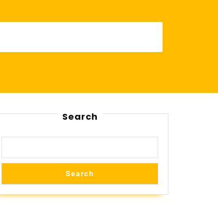
Search
Search