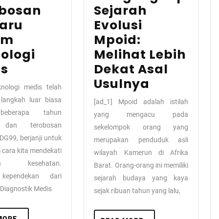
obosan
Sejarah
aru
Evolusi
am
Mpoid:
ologi
Melihat Lebih
MDG99:
is
Dekat Asal
Terobosan
Mengung
Usulnya
knologi medis telah
Terbaru
Sejarah
langkah luar biasa
[ad_1] Mpoid adalah istilah
dalam
Evolusi
beberapa tahun
yang mengacu pada
Teknologi
Mpoid:
r, dan terobosan
sekelompok orang yang
Medis
Melihat
DG99, berjanji untuk
merupakan penduduk asli
 cara kita mendekati
Lebih
wilayah Kamerun di Afrika
tan kesehatan.
Barat. Orang-orang ini memiliki
Dekat
kependekan dari
sejarah budaya yang kaya
Asal
Diagnostik Medis
sejak ribuan tahun yang lalu,
Usulnya
READ
MORE