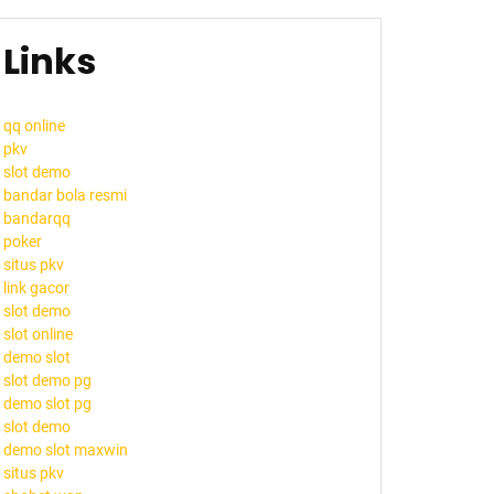
Links
qq online
pkv
slot demo
bandar bola resmi
bandarqq
poker
situs pkv
link gacor
slot demo
slot online
demo slot
slot demo pg
demo slot pg
slot demo
demo slot maxwin
situs pkv