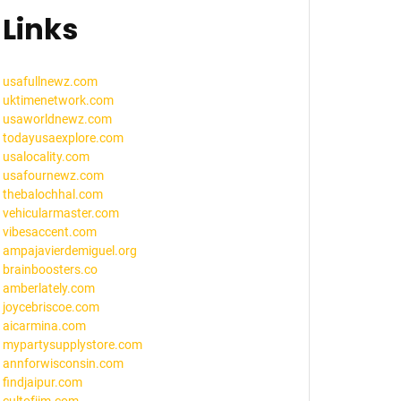
Links
usafullnewz.com
uktimenetwork.com
usaworldnewz.com
todayusaexplore.com
kap
usalocality.com
usafournewz.com
thebalochhal.com
vehicularmaster.com
vibesaccent.com
ampajavierdemiguel.org
brainboosters.co
amberlately.com
joycebriscoe.com
aicarmina.com
mypartysupplystore.com
annforwisconsin.com
findjaipur.com