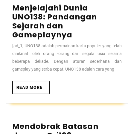
Menjelajahi Dunia
UNO138: Pandangan
Sejarah dan
Menjelajahi
Gameplaynya
Dunia
[ad_1] UNO138 adalah permainan kartu populer yang telah
UNO138:
dinikmati oleh orang -orang dari segala usia selama
Pandangan
beberapa dekade. Dengan aturan sederhana dan
Sejarah
gameplay yang serba cepat, UNO138 adalah cara yang
dan
Gameplaynya
READ
READ MORE
MORE
Mendobrak Batasan