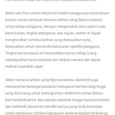
Salah satu fitur utama Master38 adalah penggunaan kecerdasan
buatan untuk membuat rencana latihan yang dipersonalisasi
untuk setiap pengguna. Dengan menganalisis data seperti usia,
berat badan, tingkat kebugaran, dan tujuan, sistem AI dapat
menghasilkan rutinitas latihan yang disesuaikan yang
disesuaikan untuk memenuhi kebutuhan spesifik pengguna.
Tingkat personalisasi ini memastikan bahwa setiap orang
mendapatkan hasil maksimal dari latihan mereka dan dapat
melihat hasil lebih cepat.
Selain rencana latihan yang dipersonalisasi, Master38 juga
menawarkan berbagai peralatan kebugaran berteknologi tinggi
yang dirancang untuk meningkatkan efektivitas setiap latihan.
Dari treadmill pintar dan sepeda stasioner hingga band penolakan
dan kettlebell, Master38 memiliki semua yang Anda butuhkan
untuk membawa rutinitas kebugaran Anda ke tingkat berikutnya.