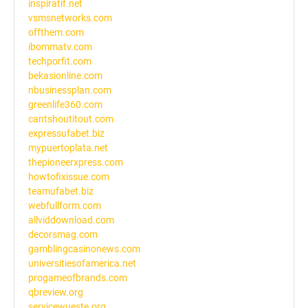
inspiratif.net
vsmsnetworks.com
offthem.com
ibommatv.com
techporfit.com
bekasionline.com
nbusinessplan.com
greenlife360.com
cantshoutitout.com
expressufabet.biz
mypuertoplata.net
thepioneerxpress.com
howtofixissue.com
teamufabet.biz
webfullform.com
allviddownload.com
decorsmag.com
gamblingcasinonews.com
universitiesofamerica.net
progameofbrands.com
qbreview.org
servicewueste.org