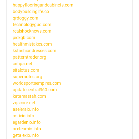
happyflooringandcabinets.com
bodybuildinglife.co
qrdoggy.com
technologygud.com
realshocknews.com
pickgb.com
healthmistakes.com
ksfashiondresses.com
patterntrader.org
cnhpa.net
sitalotus.com
supernotes.org
worldsportsempires.com
updatecentral360.com
katamastah.com
zqscore.net
aseleraio.info
asticio.info
egardenio.info
arxteamio.info
getalexio.info