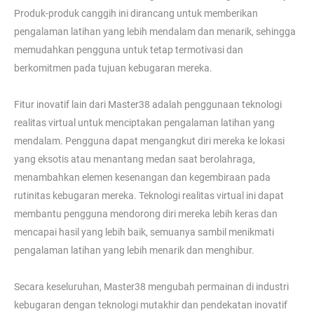
Produk-produk canggih ini dirancang untuk memberikan
pengalaman latihan yang lebih mendalam dan menarik, sehingga
memudahkan pengguna untuk tetap termotivasi dan
berkomitmen pada tujuan kebugaran mereka.
Fitur inovatif lain dari Master38 adalah penggunaan teknologi
realitas virtual untuk menciptakan pengalaman latihan yang
mendalam. Pengguna dapat mengangkut diri mereka ke lokasi
yang eksotis atau menantang medan saat berolahraga,
menambahkan elemen kesenangan dan kegembiraan pada
rutinitas kebugaran mereka. Teknologi realitas virtual ini dapat
membantu pengguna mendorong diri mereka lebih keras dan
mencapai hasil yang lebih baik, semuanya sambil menikmati
pengalaman latihan yang lebih menarik dan menghibur.
Secara keseluruhan, Master38 mengubah permainan di industri
kebugaran dengan teknologi mutakhir dan pendekatan inovatif