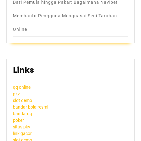
Dari Pemula hingga Pakar: Bagaimana Navibet
Membantu Pengguna Menguasai Seni Taruhan
Online
Links
qq online
pkv
slot demo
bandar bola resmi
bandarqq
poker
situs pkv
link gacor
slot demo