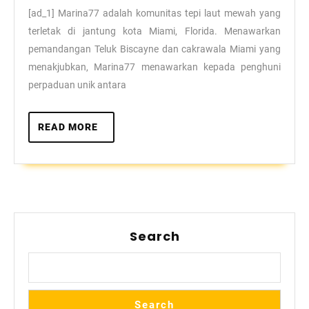
Fasil
[ad_1] Marina77 adalah komunitas tepi laut mewah yang
dan
terletak di jantung kota Miami, Florida. Menawarkan
Gay
pemandangan Teluk Biscayne dan cakrawala Miami yang
Hidu
menakjubkan, Marina77 menawarkan kepada penghuni
yan
perpaduan unik antara
Dita
di
READ
READ MORE
MORE
Mari
Search
Search