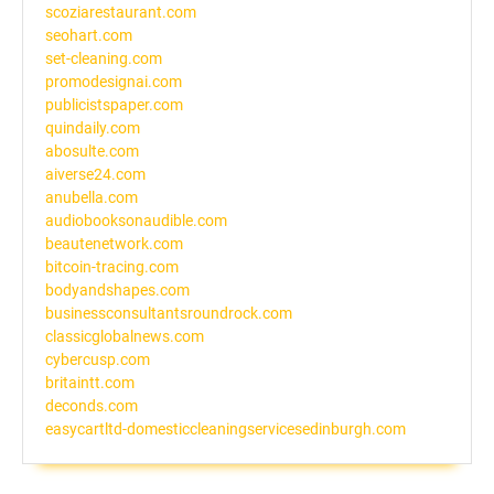
scoziarestaurant.com
seohart.com
set-cleaning.com
promodesignai.com
publicistspaper.com
quindaily.com
abosulte.com
aiverse24.com
anubella.com
audiobooksonaudible.com
beautenetwork.com
bitcoin-tracing.com
bodyandshapes.com
businessconsultantsroundrock.com
classicglobalnews.com
cybercusp.com
britaintt.com
deconds.com
easycartltd-domesticcleaningservicesedinburgh.com