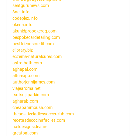
seatgurunews.com
3net.info
codeplex.info
okena.info
akunidpropokerqq.com
bespokecardetailing.com
bestfriendscredit.com
elibrary.biz
eczema-naturalcures.com
astro-bath.com
aghapal.com
altu-expo.com
authorjennijames.com
viajearoma.net
tsutsuji-parkin.com
agharab.com
cheapammousa.com
thepositiveladiessoccerclub.com
recetasdecocinafaciles.com
naildesignsidea.net
greatpai.com