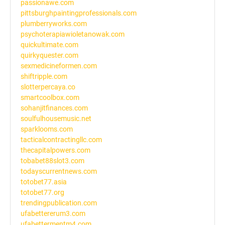
passionawe.com
pittsburghpaintingprofessionals.com
plumberryworks.com
psychoterapiawioletanowak.com
quickultimate.com
quirkyquester.com
sexmedicineformen.com
shiftripple.com
slotterpercaya.co
smartcoolbox.com
sohanjitfinances.com
soulfulhousemusic.net
sparklooms.com
tacticalcontractingllc.com
thecapitalpowers.com
tobabet88slot3.com
todayscurrentnews.com
totobet77.asia
totobet77.org
trendingpublication.com
ufabettererum3.com
ufabettermentm4.com