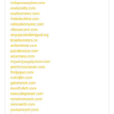
todayusaexplore.com
usalocality.com
usafournewz.com
thebalochhal.com
vehicularmaster.com
vibesaccent.com
ampajavierdemiguel.org
brainboosters.co
amberlately.com
joycebriscoe.com
aicarmina.com
mypartysupplystore.com
annforwisconsin.com
findjaipur.com
cultofjim.com
glimmerick.com
davidfollett.com
newcollegebeat.com
reverbnewyork.com
skinmerch.com
usvisaforum.com