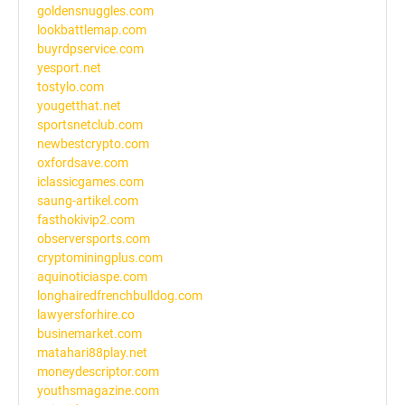
goldensnuggles.com
lookbattlemap.com
buyrdpservice.com
yesport.net
tostylo.com
yougetthat.net
sportsnetclub.com
newbestcrypto.com
oxfordsave.com
iclassicgames.com
saung-artikel.com
fasthokivip2.com
observersports.com
cryptominingplus.com
aquinoticiaspe.com
longhairedfrenchbulldog.com
lawyersforhire.co
businemarket.com
matahari88play.net
moneydescriptor.com
youthsmagazine.com