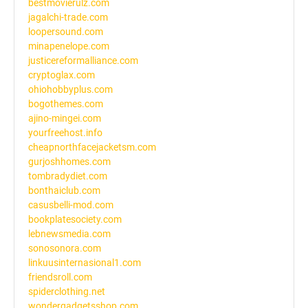
bestmovierulz.com
jagalchi-trade.com
loopersound.com
minapenelope.com
justicereformalliance.com
cryptoglax.com
ohiohobbyplus.com
bogothemes.com
ajino-mingei.com
yourfreehost.info
cheapnorthfacejacketsm.com
gurjoshhomes.com
tombradydiet.com
bonthaiclub.com
casusbelli-mod.com
bookplatesociety.com
lebnewsmedia.com
sonosonora.com
linkuusinternasional1.com
friendsroll.com
spiderclothing.net
wondergadgetsshop.com