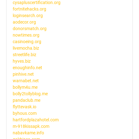
cysapluscertification.org
fortnitehacks.org
loginsearch.org
aodecor.org
donorsmatch.org
nowtimes.org
casinoeing.org
livemocha.biz
streetlife.biz
hyves.biz
enoughinfo.net
pinhive.net
warnabet.net
bollym4u.me
bolly2tollyblog.me
pandaclub.me
flyttevask.io
byhous.com
hartfordplazahotel.com
m-918kissapk.com
nabavkame.info