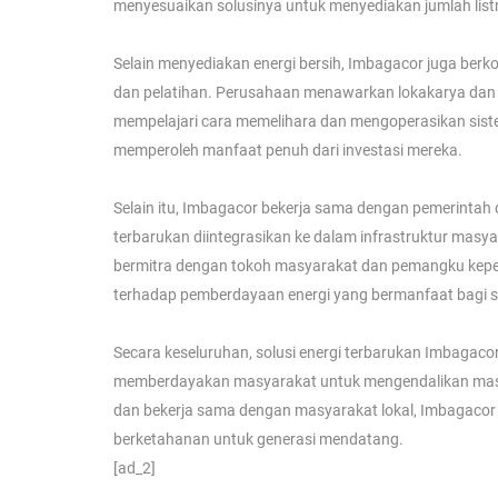
menyesuaikan solusinya untuk menyediakan jumlah list
Selain menyediakan energi bersih, Imbagacor juga be
dan pelatihan. Perusahaan menawarkan lokakarya da
mempelajari cara memelihara dan mengoperasikan sis
memperoleh manfaat penuh dari investasi mereka.
Selain itu, Imbagacor bekerja sama dengan pemerintah 
terbarukan diintegrasikan ke dalam infrastruktur mas
bermitra dengan tokoh masyarakat dan pemangku kepe
terhadap pemberdayaan energi yang bermanfaat bagi s
Secara keseluruhan, solusi energi terbarukan Imbagaco
memberdayakan masyarakat untuk mengendalikan mas
dan bekerja sama dengan masyarakat lokal, Imbagacor
berketahanan untuk generasi mendatang.
[ad_2]