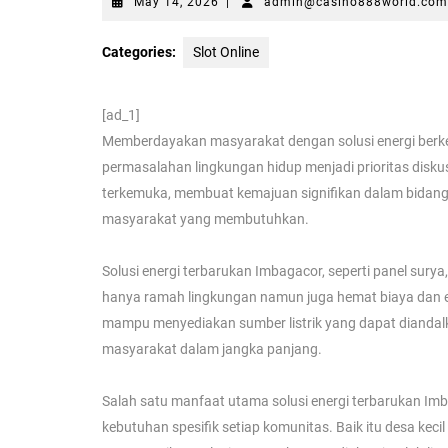
May
May 14, 2026
|
admin@casino888world.com
14,
2026
Categories:
Slot Online
[ad_1]
Memberdayakan masyarakat dengan solusi energi berkela
permasalahan lingkungan hidup menjadi prioritas diskus
terkemuka, membuat kemajuan signifikan dalam bidang i
masyarakat yang membutuhkan.
Solusi energi terbarukan Imbagacor, seperti panel surya, 
hanya ramah lingkungan namun juga hemat biaya dan 
mampu menyediakan sumber listrik yang dapat diandalka
masyarakat dalam jangka panjang.
Salah satu manfaat utama solusi energi terbarukan Imb
kebutuhan spesifik setiap komunitas. Baik itu desa keci