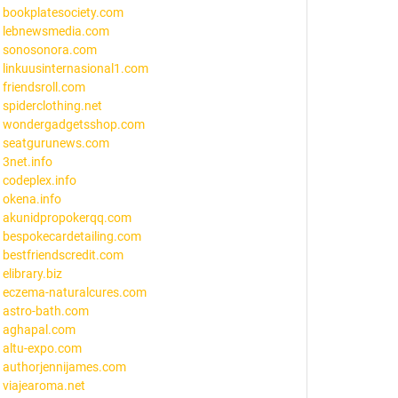
bookplatesociety.com
lebnewsmedia.com
sonosonora.com
linkuusinternasional1.com
friendsroll.com
spiderclothing.net
wondergadgetsshop.com
seatgurunews.com
3net.info
codeplex.info
okena.info
akunidpropokerqq.com
bespokecardetailing.com
bestfriendscredit.com
elibrary.biz
eczema-naturalcures.com
astro-bath.com
aghapal.com
altu-expo.com
authorjennijames.com
viajearoma.net