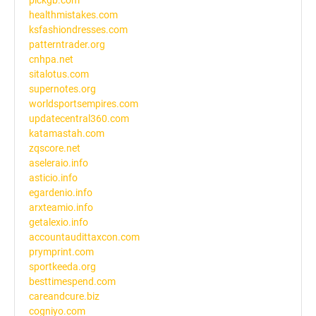
pickgb.com
healthmistakes.com
ksfashiondresses.com
patterntrader.org
cnhpa.net
sitalotus.com
supernotes.org
worldsportsempires.com
updatecentral360.com
katamastah.com
zqscore.net
aseleraio.info
asticio.info
egardenio.info
arxteamio.info
getalexio.info
accountaudittaxcon.com
prymprint.com
sportkeeda.org
besttimespend.com
careandcure.biz
cogniyo.com