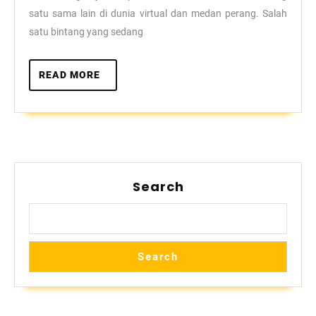
Baru
satu sama lain di dunia virtual dan medan perang. Salah
di
satu bintang yang sedang
Dunia
Game
READ
READ MORE
MORE
Online
Search
Search