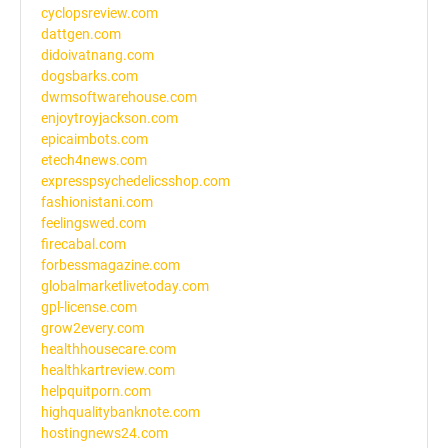
cyclopsreview.com
dattgen.com
didoivatnang.com
dogsbarks.com
dwmsoftwarehouse.com
enjoytroyjackson.com
epicaimbots.com
etech4news.com
expresspsychedelicsshop.com
fashionistani.com
feelingswed.com
firecabal.com
forbessmagazine.com
globalmarketlivetoday.com
gpl-license.com
grow2every.com
healthhousecare.com
healthkartreview.com
helpquitporn.com
highqualitybanknote.com
hostingnews24.com