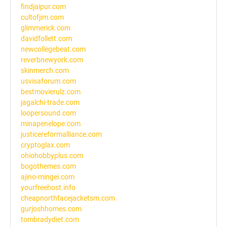
findjaipur.com
cultofjim.com
glimmerick.com
davidfollett.com
newcollegebeat.com
reverbnewyork.com
skinmerch.com
usvisaforum.com
bestmovierulz.com
jagalchi-trade.com
loopersound.com
minapenelope.com
justicereformalliance.com
cryptoglax.com
ohiohobbyplus.com
bogothemes.com
ajino-mingei.com
yourfreehost.info
cheapnorthfacejacketsm.com
gurjoshhomes.com
tombradydiet.com