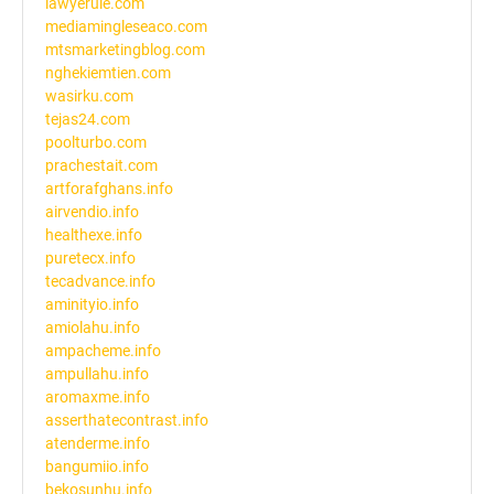
lawyerule.com
mediamingleseaco.com
mtsmarketingblog.com
nghekiemtien.com
wasirku.com
tejas24.com
poolturbo.com
prachestait.com
artforafghans.info
airvendio.info
healthexe.info
puretecx.info
tecadvance.info
aminityio.info
amiolahu.info
ampacheme.info
ampullahu.info
aromaxme.info
asserthatecontrast.info
atenderme.info
bangumiio.info
bekosunhu.info