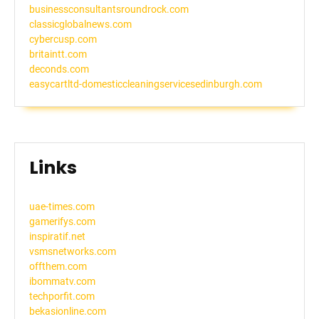
businessconsultantsroundrock.com
classicglobalnews.com
cybercusp.com
britaintt.com
deconds.com
easycartltd-domesticcleaningservicesedinburgh.com
Links
uae-times.com
gamerifys.com
inspiratif.net
vsmsnetworks.com
offthem.com
ibommatv.com
techporfit.com
bekasionline.com