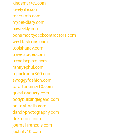
kindsmarket.com
luvelylife.com
macramb.com
mypet-diary.com
oxweekly.com
panamacitydeckcontractors.com
westfashions.com
toolshandy.com
travelstager.com
trendinspires.com
rannyephul.com
reportradar360.com
swaggyfashion.com
taraftariumtv10.com
questionquery.com
bodybuildinglegend.com
brilliant-nails.com
dandr-photography.com
dokteroce.com
journal-francais.com
justintv10.com