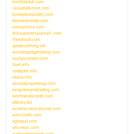
bonthaiclub.com
casusbelli-mod.com
bookplatesociety.com
lebnewsmedia.com
sonosonora.com
linkuusinternasional1.com
friendsroll.com
spiderclothing.net
wondergadgetsshop.com
seatgurunews.com
3net.info
codeplex.info
okena.info
akunidpropokerqq.com
bespokecardetailing.com
bestfriendscredit.com
elibrary.biz
eczema-naturalcures.com
astro-bath.com
aghapal.com
altu-expo.com
authorjennijames.com