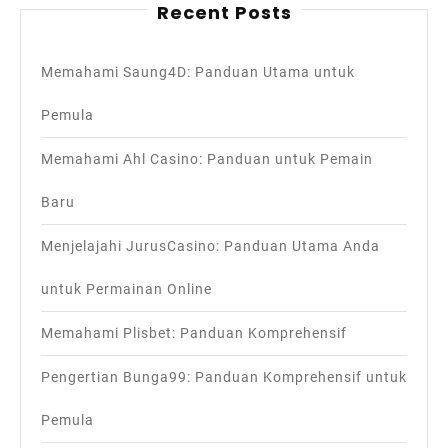
Recent Posts
Memahami Saung4D: Panduan Utama untuk
Pemula
Memahami Ahl Casino: Panduan untuk Pemain
Baru
Menjelajahi JurusCasino: Panduan Utama Anda
untuk Permainan Online
Memahami Plisbet: Panduan Komprehensif
Pengertian Bunga99: Panduan Komprehensif untuk
Pemula