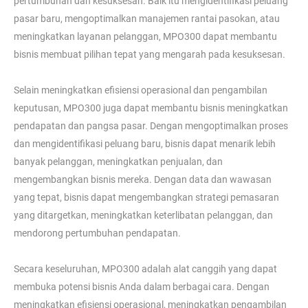
pertumbuhan dan kesuksesan. Baik itu mengidentifikasi peluang
pasar baru, mengoptimalkan manajemen rantai pasokan, atau
meningkatkan layanan pelanggan, MPO300 dapat membantu
bisnis membuat pilihan tepat yang mengarah pada kesuksesan.
Selain meningkatkan efisiensi operasional dan pengambilan
keputusan, MPO300 juga dapat membantu bisnis meningkatkan
pendapatan dan pangsa pasar. Dengan mengoptimalkan proses
dan mengidentifikasi peluang baru, bisnis dapat menarik lebih
banyak pelanggan, meningkatkan penjualan, dan
mengembangkan bisnis mereka. Dengan data dan wawasan
yang tepat, bisnis dapat mengembangkan strategi pemasaran
yang ditargetkan, meningkatkan keterlibatan pelanggan, dan
mendorong pertumbuhan pendapatan.
Secara keseluruhan, MPO300 adalah alat canggih yang dapat
membuka potensi bisnis Anda dalam berbagai cara. Dengan
meningkatkan efisiensi operasional, meningkatkan pengambilan