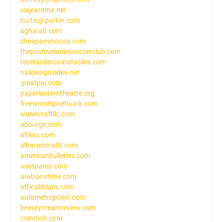
viajearoma.net
tsutsuji-parkin.com
agharab.com
cheapammousa.com
thepositiveladiessoccerclub.com
recetasdecocinafaciles.com
naildesignsidea.net
greatpai.com
paperlanterntheatre.org
freeworshipnetwork.com
watercraftllc.com
abourge.com
afiliixs.com
alharammallz.com
americanbulletins.com
asespares.com
arabianstime.com
atticabblues.com
autometropolist.com
beautycreamreview.com
coinmoh.com