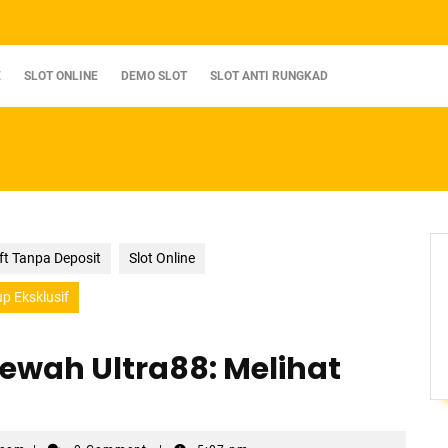
E
SLOT ONLINE
DEMO SLOT
SLOT ANTI RUNGKAD
ft Tanpa Deposit
Slot Online
p Eksklusif
wah Ultra88: Melihat