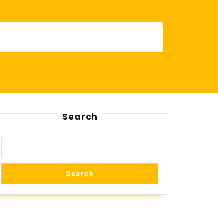
Search
Search