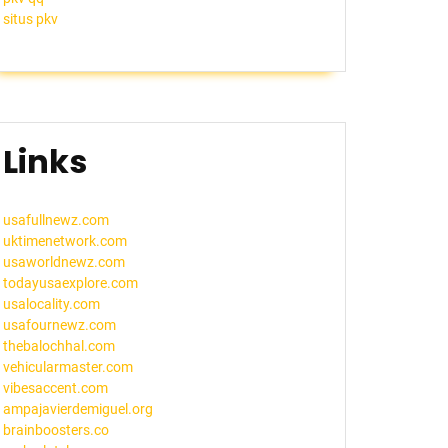
n
situs pkv
Links
usafullnewz.com
uktimenetwork.com
usaworldnewz.com
todayusaexplore.com
usalocality.com
usafournewz.com
thebalochhal.com
vehicularmaster.com
vibesaccent.com
ampajavierdemiguel.org
brainboosters.co