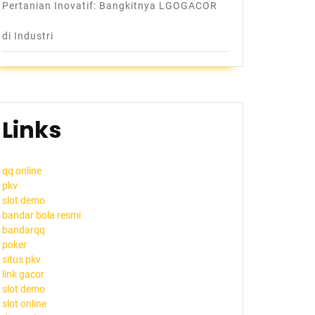
Pertanian Inovatif: Bangkitnya LGOGACOR
di Industri
Links
qq online
pkv
slot demo
bandar bola resmi
bandarqq
poker
situs pkv
link gacor
slot demo
slot online