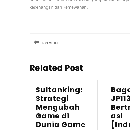
kesenangan dan kemewahan.
Post
navigation
PREVIOUS
Previous
post:
Related Post
Sultanking:
Bag
Strategi
JP113
Mengubah
Bert
Game di
asi
Dunia Game
[Ind