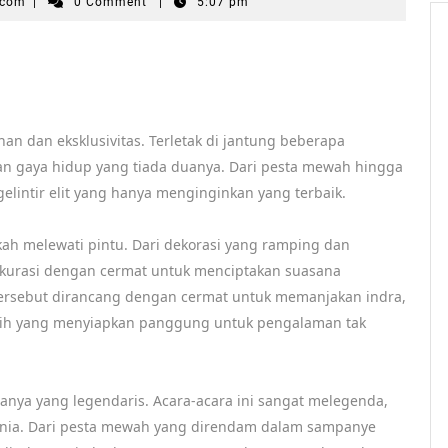
admin@casino888world.com
.com
|
0 Comment
|
5:07 pm
n dan eksklusivitas. Terletak di jantung beberapa
rkan gaya hidup yang tiada duanya. Dari pesta mewah hingga
elintir elit yang hanya menginginkan yang terbaik.
ah melewati pintu. Dari dekorasi yang ramping dan
dikurasi dengan cermat untuk menciptakan suasana
tersebut dirancang dengan cermat untuk memanjakan indra,
gih yang menyiapkan panggung untuk pengalaman tak
stanya yang legendaris. Acara-acara ini sangat melegenda,
h dunia. Dari pesta mewah yang direndam dalam sampanye