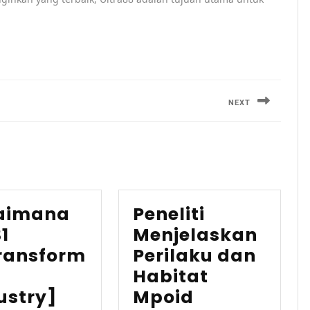
NEXT
Next
post:
aimana
Peneliti
1
Menjelaskan
ransform
Perilaku dan
Habitat
Peneliti
ustry]
Mpoid