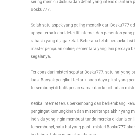
sering memicu diskusi dan debat yang intens di antara p
Bosku777.
Salah satu aspek yang paling menarik dari Bosku777 a
upaya terbaik dari detektif internet dan penonton yang
rahasia yang dijaga ketat. Beberapa telah berspekulas
master penipuan online, sementara yang lain percaya 
segalanya.
Terlepas dari misteri seputar Bosku777, satu hal yang p
luas. Banyak pengikut tertarik pada daya pikat yang p
tersembunyi di balik pesan samar dan kepribadian mist
Ketika Internet terus berkembang dan berkembang, keha
pengingat kemungkinan dan misteri tanpa akhir yang me
individu yang ingin membuat tanda mereka di dunia onli
tersembunyi, satu hal yang pasti: misteri Bosku777 a
bertahun -tahun yang akan datang.