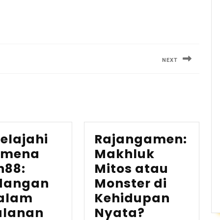
NEXT
Next
post:
elajahi
Rajangamen:
omena
Makhluk
n88:
Mitos atau
dangan
Monster di
dalam
Kehidupan
Rajangam
alanan
Nyata?