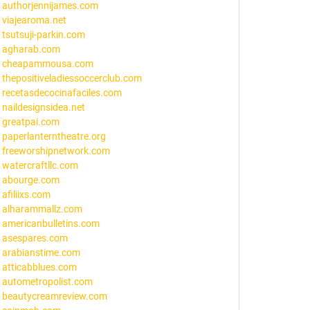
authorjennijames.com
viajearoma.net
tsutsuji-parkin.com
agharab.com
cheapammousa.com
thepositiveladiessoccerclub.com
recetasdecocinafaciles.com
naildesignsidea.net
greatpai.com
paperlanterntheatre.org
freeworshipnetwork.com
watercraftllc.com
abourge.com
afiliixs.com
alharammallz.com
americanbulletins.com
asespares.com
arabianstime.com
atticabblues.com
autometropolist.com
beautycreamreview.com