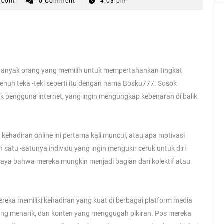
admin@casino888world.com
.com
|
0 Comment
|
4:03 pm
a banyak orang yang memilih untuk mempertahankan tingkat
penuh teka -teki seperti itu dengan nama Bosku777. Sosok
nyak pengguna internet, yang ingin mengungkap kebenaran di balik
n kehadiran online ini pertama kali muncul, atau apa motivasi
atu -satunya individu yang ingin mengukir ceruk untuk diri
ercaya bahwa mereka mungkin menjadi bagian dari kolektif atau
eka memiliki kehadiran yang kuat di berbagai platform media
ang menarik, dan konten yang menggugah pikiran. Pos mereka