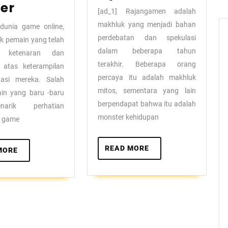
Menjelajahi
Makhluk
er
[ad_1] Rajangamen adalah
Fenomena
Mitos
makhluk yang menjadi bahan
 dunia game online,
Orion88:
atau
perdebatan dan spekulasi
k pemain yang telah
Pandangan
Monster
dalam beberapa tahun
i ketenaran dan
ke
di
terakhir. Beberapa orang
 atas keterampilan
percaya itu adalah makhluk
dalam
Kehidupa
tasi mereka. Salah
mitos, sementara yang lain
in yang baru -baru
Perjalanan
Nyata?
berpendapat bahwa itu adalah
arik perhatian
Gamer
monster kehidupan
s game
READ
READ MORE
READ
MORE
MORE
MORE