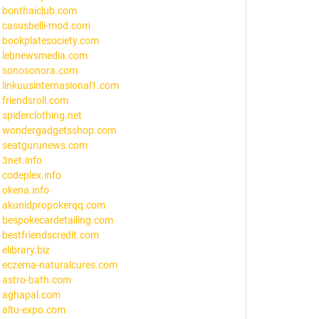
bonthaiclub.com
casusbelli-mod.com
bookplatesociety.com
lebnewsmedia.com
sonosonora.com
linkuusinternasional1.com
friendsroll.com
spiderclothing.net
wondergadgetsshop.com
seatgurunews.com
3net.info
codeplex.info
okena.info
akunidpropokerqq.com
bespokecardetailing.com
bestfriendscredit.com
elibrary.biz
eczema-naturalcures.com
astro-bath.com
aghapal.com
altu-expo.com