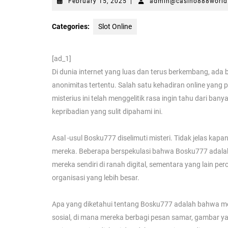
February
February 15, 2025
|
admin@casino888world
15,
2025
Categories:
Slot Online
[ad_1]
Di dunia internet yang luas dan terus berkembang, ad
anonimitas tertentu. Salah satu kehadiran online yang 
misterius ini telah menggelitik rasa ingin tahu dari ba
kepribadian yang sulit dipahami ini.
Asal -usul Bosku777 diselimuti misteri. Tidak jelas kapa
mereka. Beberapa berspekulasi bahwa Bosku777 adalah s
mereka sendiri di ranah digital, sementara yang lain p
organisasi yang lebih besar.
Apa yang diketahui tentang Bosku777 adalah bahwa mer
sosial, di mana mereka berbagi pesan samar, gambar y