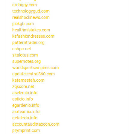
qrdoggy.com
technologygud.com
realshocknews.com
pickgb.com
healthmistakes.com
ksfashiondresses.com
patterntrader.org
cnhpa.net
sitalotus.com
supernotes.org
worldsportsempires.com
updatecentral360.com
katamastah.com
zqscore.net
aseleraio.info
asticio.info
egardenio.info
arxteamio.info
getalexio.info
accountaudittaxcon.com
prymprint.com