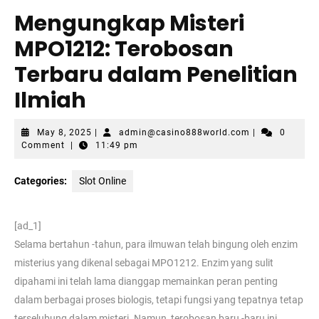
Mengungkap Misteri
MPO1212: Terobosan
Terbaru dalam Penelitian
Ilmiah
May
admin@casino
May 8, 2025
|
admin@casino888world.com
|
0
8,
Comment
|
11:49 pm
2025
Categories:
Slot Online
[ad_1]
Selama bertahun -tahun, para ilmuwan telah bingung oleh enzim
misterius yang dikenal sebagai MPO1212. Enzim yang sulit
dipahami ini telah lama dianggap memainkan peran penting
dalam berbagai proses biologis, tetapi fungsi yang tepatnya tetap
terselubung dalam misteri. Namun, terobosan baru -baru ini