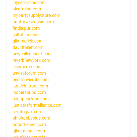
joycebriscoe.com
aicarmina.com
mypartysupplystore.com
annforwisconsin.com
findjaipur.com
cultofjim.com
glimmerick.com
davidfollett.com
newcollegebeat.com
reverbnewyork.com
skinmerch.com
usvisaforum.com
bestmovierulz.com
jagalchi-trade.com
loopersound.com
minapenelope.com
justicereformalliance.com
cryptoglax.com
ohiohobbyplus.com
bogothemes.com
ajino-mingei.com