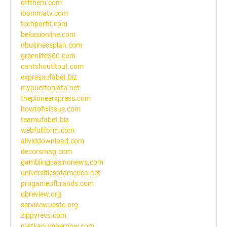
offthem.com
ibommatv.com
techporfit.com
bekasionline.com
nbusinessplan.com
greenlife360.com
cantshoutitout.com
expressufabet.biz
mypuertoplata.net
thepioneerxpress.com
howtofixissue.com
teamufabet.biz
webfullform.com
allviddownload.com
decorsmag.com
gamblingcasinonews.com
universitiesofamerica.net
progameofbrands.com
qbreview.org
servicewueste.org
zippyrevs.com
matkanumbernow.com