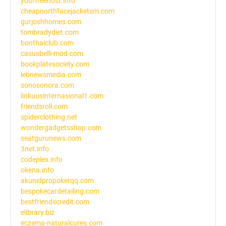
yourfreehost.info
cheapnorthfacejacketsm.com
gurjoshhomes.com
tombradydiet.com
bonthaiclub.com
casusbelli-mod.com
bookplatesociety.com
lebnewsmedia.com
sonosonora.com
linkuusinternasional1.com
friendsroll.com
spiderclothing.net
wondergadgetsshop.com
seatgurunews.com
3net.info
codeplex.info
okena.info
akunidpropokerqq.com
bespokecardetailing.com
bestfriendscredit.com
elibrary.biz
eczema-naturalcures.com