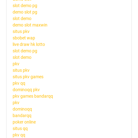
slot demo pg
demo slot pg
slot demo
demo slot maxwin
situs pkv
sbobet wap
live draw hk lotto
slot demo pg
slot demo
pkv
situs pkv
situs pkv games
pkv qq
dominoqq pkv
pkv games bandarqq
pkv
dominoqq
bandarqq
poker online
situs qq
pkv qq