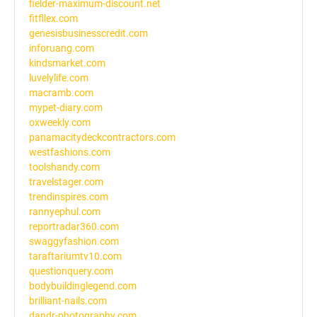
fielder-maximum-discount.net
fitfllex.com
genesisbusinesscredit.com
inforuang.com
kindsmarket.com
luvelylife.com
macramb.com
mypet-diary.com
oxweekly.com
panamacitydeckcontractors.com
westfashions.com
toolshandy.com
travelstager.com
trendinspires.com
rannyephul.com
reportradar360.com
swaggyfashion.com
taraftariumtv10.com
questionquery.com
bodybuildinglegend.com
brilliant-nails.com
dandr-photography.com