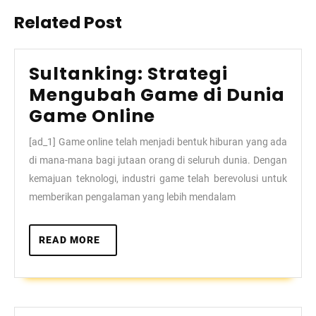
Related Post
Sultanking: Strategi
Mengubah Game di Dunia
Sultanking:
Game Online
Strategi
[ad_1] Game online telah menjadi bentuk hiburan yang ada
Mengubah
di mana-mana bagi jutaan orang di seluruh dunia. Dengan
Game
kemajuan teknologi, industri game telah berevolusi untuk
di
memberikan pengalaman yang lebih mendalam
Dunia
Game
READ
READ MORE
MORE
Online