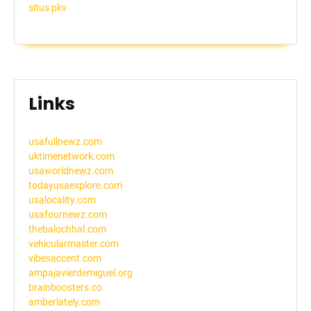
situs pkv
Links
usafullnewz.com
uktimenetwork.com
usaworldnewz.com
todayusaexplore.com
usalocality.com
usafournewz.com
thebalochhal.com
vehicularmaster.com
vibesaccent.com
ampajavierdemiguel.org
brainboosters.co
amberlately.com