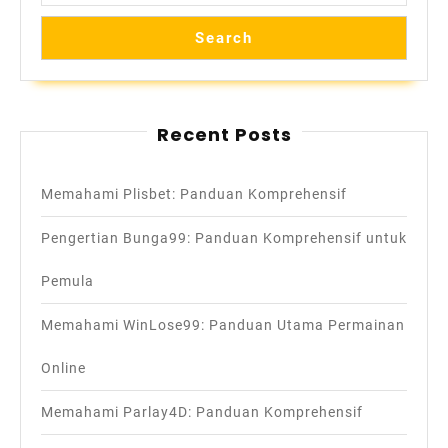
Search
Recent Posts
Memahami Plisbet: Panduan Komprehensif
Pengertian Bunga99: Panduan Komprehensif untuk
Pemula
Memahami WinLose99: Panduan Utama Permainan
Online
Memahami Parlay4D: Panduan Komprehensif