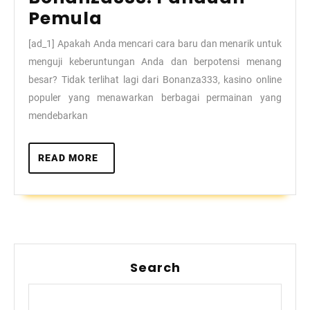
Melepaskan
Pemula
Kegagalan
[ad_1] Apakah Anda mencari cara baru dan menarik untuk
Bonanza333:
menguji keberuntungan Anda dan berpotensi menang
Panduan
besar? Tidak terlihat lagi dari Bonanza333, kasino online
Pemula
populer yang menawarkan berbagai permainan yang
mendebarkan
READ
READ MORE
MORE
Search