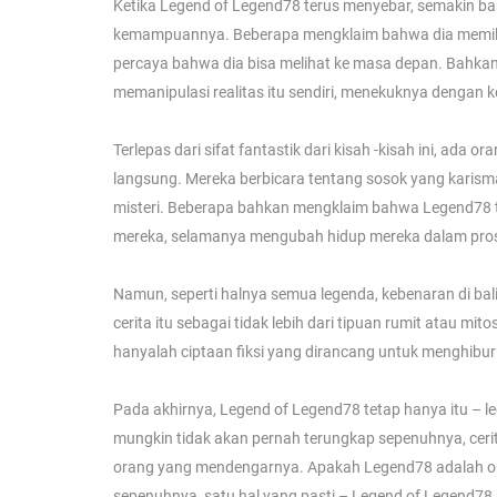
Ketika Legend of Legend78 terus menyebar, semakin ban
kemampuannya. Beberapa mengklaim bahwa dia memiliki
percaya bahwa dia bisa melihat ke masa depan. Bahk
memanipulasi realitas itu sendiri, menekuknya dengan
Terlepas dari sifat fantastik dari kisah -kisah ini, a
langsung. Mereka berbicara tentang sosok yang karis
misteri. Beberapa bahkan mengklaim bahwa Legend78 
mereka, selamanya mengubah hidup mereka dalam pro
Namun, seperti halnya semua legenda, kebenaran di bal
cerita itu sebagai tidak lebih dari tipuan rumit atau 
hanyalah ciptaan fiksi yang dirancang untuk menghibu
Pada akhirnya, Legend of Legend78 tetap hanya itu – le
mungkin tidak akan pernah terungkap sepenuhnya, cerit
orang yang mendengarnya. Apakah Legend78 adalah oran
sepenuhnya, satu hal yang pasti – Legend of Legend78