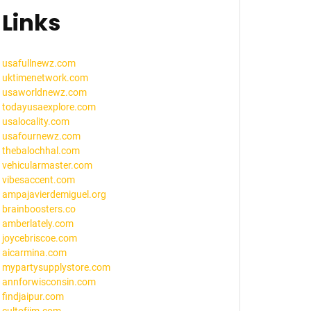
Links
lajahi
ngkinan
p:
usafullnewz.com
uktimenetwork.com
at
usaworldnewz.com
todayusaexplore.com
usalocality.com
t
usafournewz.com
si
thebalochhal.com
vehicularmaster.com
aknya
vibesaccent.com
ampajavierdemiguel.org
brainboosters.co
amberlately.com
joycebriscoe.com
aicarmina.com
mypartysupplystore.com
annforwisconsin.com
findjaipur.com