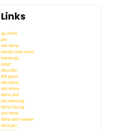
Links
qq online
pkv
slot demo
bandar bola resmi
bandarqq
poker
situs pkv
link gacor
slot demo
slot online
demo slot
slot demo pg
demo slot pg
slot demo
demo slot maxwin
situs pkv