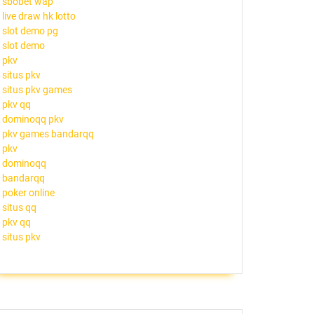
sbobet wap
live draw hk lotto
slot demo pg
slot demo
pkv
situs pkv
situs pkv games
pkv qq
dominoqq pkv
pkv games bandarqq
pkv
dominoqq
bandarqq
poker online
situs qq
pkv qq
situs pkv