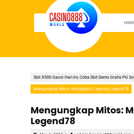
Skip
to
content
HOM
Slot X500 Gacor Hari Ini, Coba Slot Demo Gratis PG So
Mengungkap Mitos: Menjelajahi Legenda Legend78
Mengungkap Mitos: M
Legend78