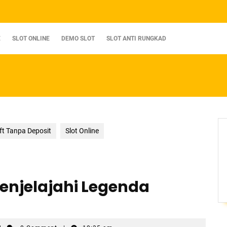
E
SLOT ONLINE
DEMO SLOT
SLOT ANTI RUNGKAD
ft Tanpa Deposit
Slot Online
enjelajahi Legenda