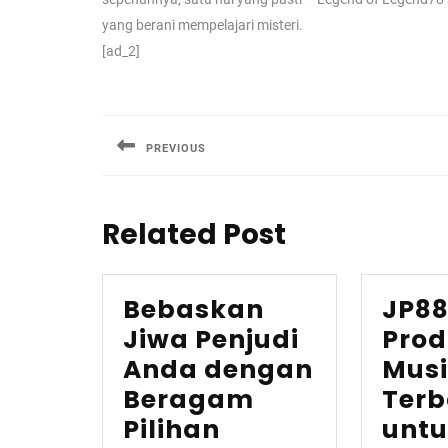
yang berani mempelajari misteri.
[ad_2]
Post
navigation
PREVIOUS
Previous
post:
Related Post
Bebaskan
JP88
Jiwa Penjudi
Prod
Anda dengan
Mus
Beragam
Terb
Pilihan
unt