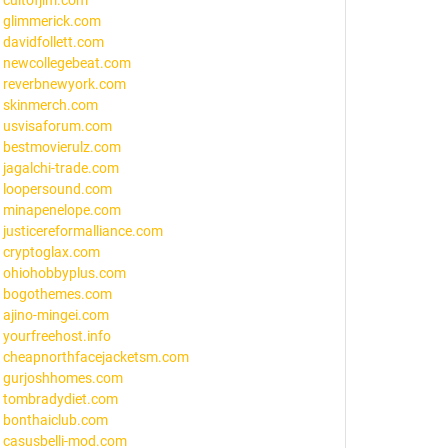
cultofjim.com
glimmerick.com
davidfollett.com
newcollegebeat.com
reverbnewyork.com
skinmerch.com
usvisaforum.com
bestmovierulz.com
jagalchi-trade.com
loopersound.com
minapenelope.com
justicereformalliance.com
cryptoglax.com
ohiohobbyplus.com
bogothemes.com
ajino-mingei.com
yourfreehost.info
cheapnorthfacejacketsm.com
gurjoshhomes.com
tombradydiet.com
bonthaiclub.com
casusbelli-mod.com