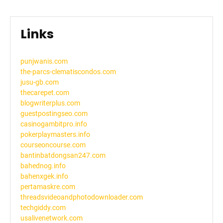
Links
punjwanis.com
the-parcs-clematiscondos.com
jusu-gb.com
thecarepet.com
blogwriterplus.com
guestpostingseo.com
casinogambitpro.info
pokerplaymasters.info
courseoncourse.com
bantinbatdongsan247.com
bahednog.info
bahenxgek.info
pertamaskre.com
threadsvideoandphotodownloader.com
techgiddy.com
usalivenetwork.com