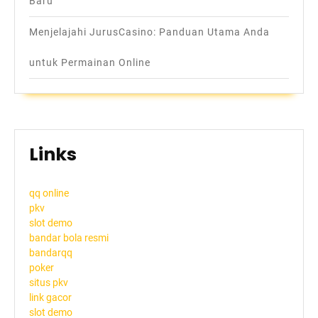
Baru
Menjelajahi JurusCasino: Panduan Utama Anda
untuk Permainan Online
Links
qq online
pkv
slot demo
bandar bola resmi
bandarqq
poker
situs pkv
link gacor
slot demo