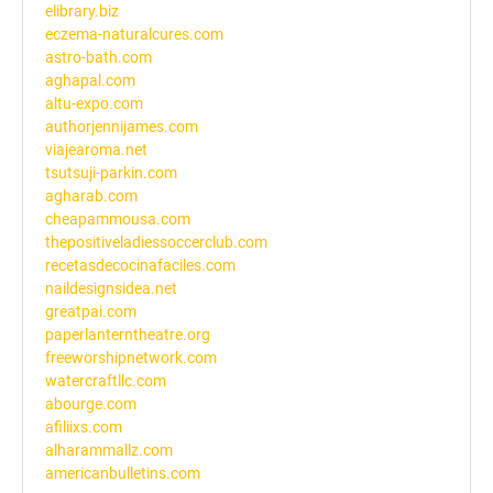
elibrary.biz
eczema-naturalcures.com
astro-bath.com
aghapal.com
altu-expo.com
authorjennijames.com
viajearoma.net
tsutsuji-parkin.com
agharab.com
cheapammousa.com
thepositiveladiessoccerclub.com
recetasdecocinafaciles.com
naildesignsidea.net
greatpai.com
paperlanterntheatre.org
freeworshipnetwork.com
watercraftllc.com
abourge.com
afiliixs.com
alharammallz.com
americanbulletins.com