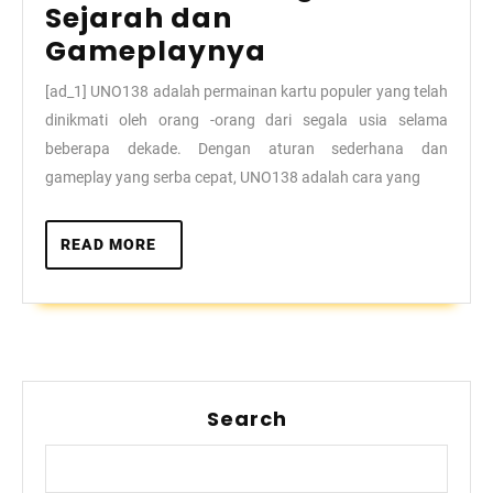
Sejarah dan
Menjelajahi
Gameplaynya
Dunia
[ad_1] UNO138 adalah permainan kartu populer yang telah
UNO138:
dinikmati oleh orang -orang dari segala usia selama
Pandangan
beberapa dekade. Dengan aturan sederhana dan
Sejarah
gameplay yang serba cepat, UNO138 adalah cara yang
dan
Gameplaynya
READ
READ MORE
MORE
Search