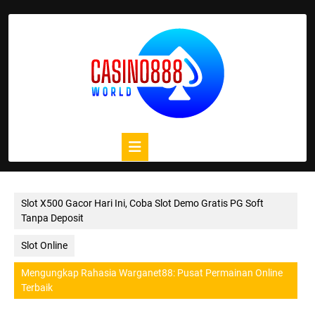
Skip
to
content
Open
Button
Slot X500 Gacor Hari Ini, Coba Slot Demo Gratis PG Soft
Tanpa Deposit
Slot Online
Mengungkap Rahasia Warganet88: Pusat Permainan Online
Terbaik