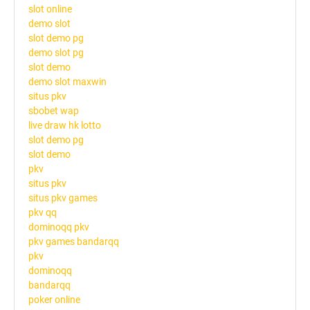
slot online
demo slot
slot demo pg
demo slot pg
slot demo
demo slot maxwin
situs pkv
sbobet wap
live draw hk lotto
slot demo pg
slot demo
pkv
situs pkv
situs pkv games
pkv qq
dominoqq pkv
pkv games bandarqq
pkv
dominoqq
bandarqq
poker online