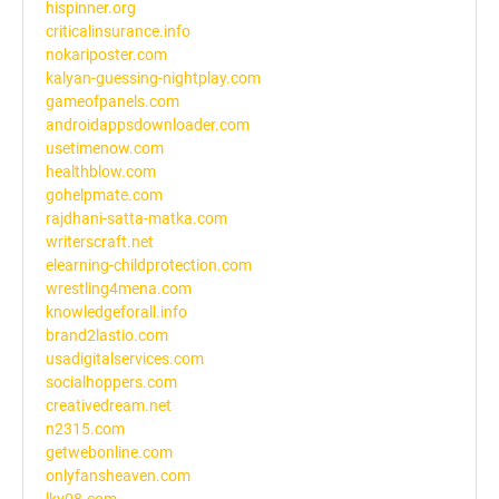
hispinner.org
criticalinsurance.info
nokariposter.com
kalyan-guessing-nightplay.com
gameofpanels.com
androidappsdownloader.com
usetimenow.com
healthblow.com
gohelpmate.com
rajdhani-satta-matka.com
writerscraft.net
elearning-childprotection.com
wrestling4mena.com
knowledgeforall.info
brand2lastio.com
usadigitalservices.com
socialhoppers.com
creativedream.net
n2315.com
getwebonline.com
onlyfansheaven.com