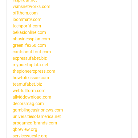
inspiratif.net
vsmsnetworks.com
offthem.com
ibommatv.com
techporfit.com
bekasionline.com
nbusinessplan.com
greenlife360.com
cantshoutitout.com
expressufabet.biz
mypuertoplata.net
thepioneerxpress.com
howtofixissue.com
teamufabet.biz
webfullform.com
allviddownload.com
decorsmag.com
gamblingcasinonews.com
universitiesofamerica.net
progameofbrands.com
qbreview.org
servicewueste.org