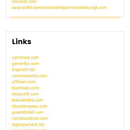
deconds.com
easycartltd-domesticcleaningservicesedinburgh.com
Links
uae-times.com
gamerifys.com
inspiratif.net
vsmsnetworks.com
offthem.com
ibommatv.com
techporfit.com
bekasionline.com
nbusinessplan.com
greenlife360.com
cantshoutitout.com
expressufabet.biz