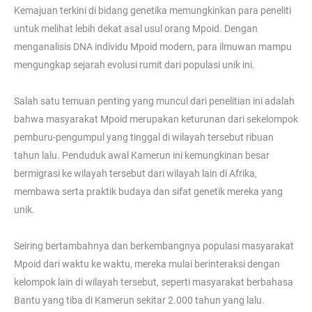
Kemajuan terkini di bidang genetika memungkinkan para peneliti
untuk melihat lebih dekat asal usul orang Mpoid. Dengan
menganalisis DNA individu Mpoid modern, para ilmuwan mampu
mengungkap sejarah evolusi rumit dari populasi unik ini.
Salah satu temuan penting yang muncul dari penelitian ini adalah
bahwa masyarakat Mpoid merupakan keturunan dari sekelompok
pemburu-pengumpul yang tinggal di wilayah tersebut ribuan
tahun lalu. Penduduk awal Kamerun ini kemungkinan besar
bermigrasi ke wilayah tersebut dari wilayah lain di Afrika,
membawa serta praktik budaya dan sifat genetik mereka yang
unik.
Seiring bertambahnya dan berkembangnya populasi masyarakat
Mpoid dari waktu ke waktu, mereka mulai berinteraksi dengan
kelompok lain di wilayah tersebut, seperti masyarakat berbahasa
Bantu yang tiba di Kamerun sekitar 2.000 tahun yang lalu.