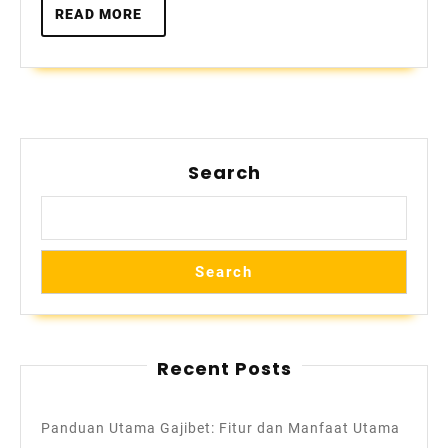
online
READ
READ MORE
MORE
yang
kontrover
Search
Search
Recent Posts
Panduan Utama Gajibet: Fitur dan Manfaat Utama