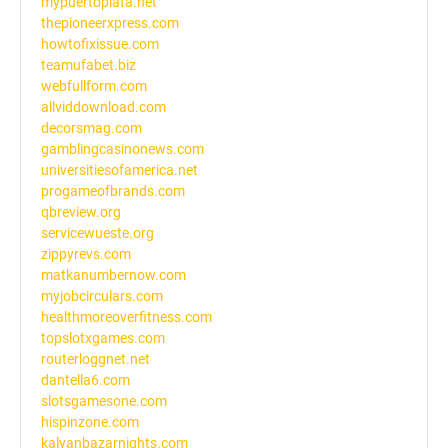
mypuertoplata.net
thepioneerxpress.com
howtofixissue.com
teamufabet.biz
webfullform.com
allviddownload.com
decorsmag.com
gamblingcasinonews.com
universitiesofamerica.net
progameofbrands.com
qbreview.org
servicewueste.org
zippyrevs.com
matkanumbernow.com
myjobcirculars.com
healthmoreoverfitness.com
topslotxgames.com
routerloggnet.net
dantella6.com
slotsgamesone.com
hispinzone.com
kalyanbazarnights.com