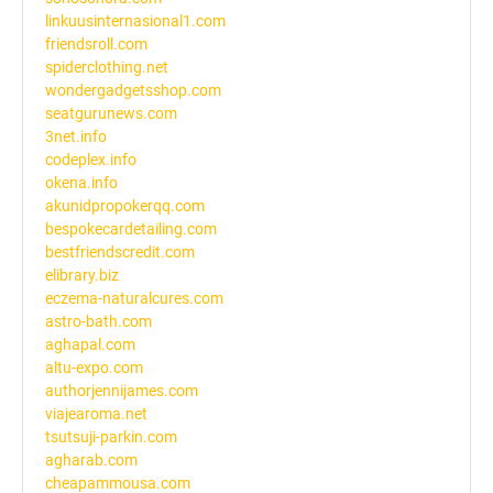
linkuusinternasional1.com
friendsroll.com
spiderclothing.net
wondergadgetsshop.com
seatgurunews.com
3net.info
codeplex.info
okena.info
akunidpropokerqq.com
bespokecardetailing.com
bestfriendscredit.com
elibrary.biz
eczema-naturalcures.com
astro-bath.com
aghapal.com
altu-expo.com
authorjennijames.com
viajearoma.net
tsutsuji-parkin.com
agharab.com
cheapammousa.com