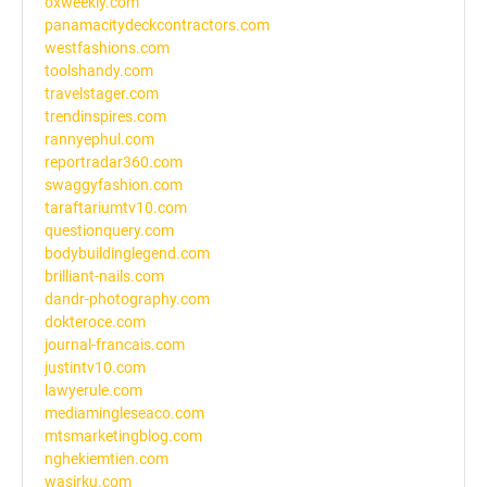
oxweekly.com
panamacitydeckcontractors.com
westfashions.com
toolshandy.com
travelstager.com
trendinspires.com
rannyephul.com
reportradar360.com
swaggyfashion.com
taraftariumtv10.com
questionquery.com
bodybuildinglegend.com
brilliant-nails.com
dandr-photography.com
dokteroce.com
journal-francais.com
justintv10.com
lawyerule.com
mediamingleseaco.com
mtsmarketingblog.com
nghekiemtien.com
wasirku.com