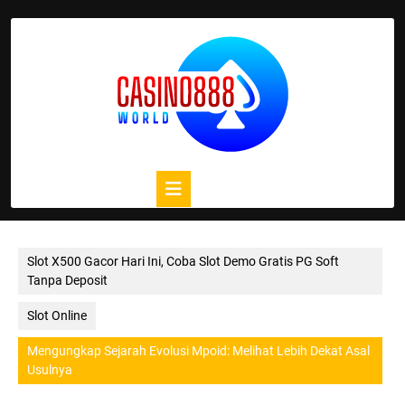
Skip
to
content
Open
Button
Slot X500 Gacor Hari Ini, Coba Slot Demo Gratis PG Soft
Tanpa Deposit
Slot Online
Mengungkap Sejarah Evolusi Mpoid: Melihat Lebih Dekat Asal
Usulnya