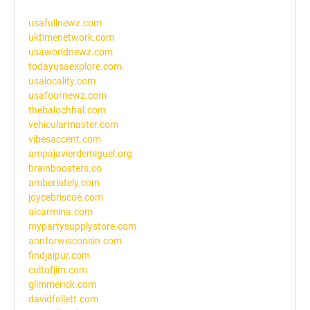
usafullnewz.com
uktimenetwork.com
usaworldnewz.com
todayusaexplore.com
usalocality.com
usafournewz.com
thebalochhal.com
vehicularmaster.com
vibesaccent.com
ampajavierdemiguel.org
brainboosters.co
amberlately.com
joycebriscoe.com
aicarmina.com
mypartysupplystore.com
annforwisconsin.com
findjaipur.com
cultofjim.com
glimmerick.com
davidfollett.com