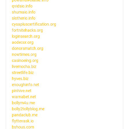
powerfulvolatile.info
qvidsio.info
shumaio.info
slotherio.info
cysapluscertification.org
fortnitehacks.org
loginsearch.org
aodecor.org
donorsmatch.org
nowtimes.org
casinoeing.org
livemocha.biz
streetlife.biz
hyves.biz
enoughinfo.net
pinhive.net
warnabet.net
bollym4u.me
bolly2tollyblog.me
pandaclub.me
flyttevask.io
byhous.com