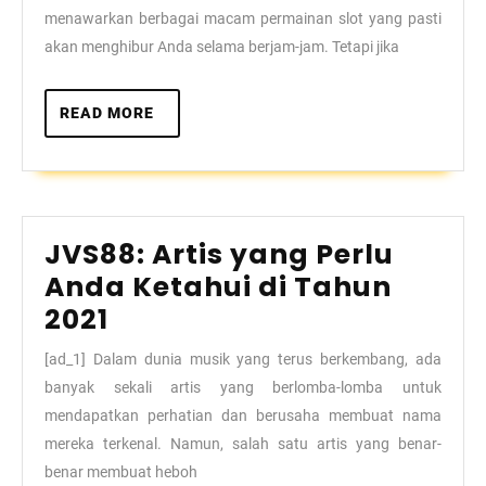
Slot88:
menawarkan berbagai macam permainan slot yang pasti
Tips
akan menghibur Anda selama berjam-jam. Tetapi jika
dan
Trik
READ
READ MORE
MORE
Sukses
Gamep
Slot
JVS88: Artis yang Perlu
Anda Ketahui di Tahun
JVS88:
2021
Artis
[ad_1] Dalam dunia musik yang terus berkembang, ada
yang
banyak sekali artis yang berlomba-lomba untuk
Perlu
mendapatkan perhatian dan berusaha membuat nama
Anda
mereka terkenal. Namun, salah satu artis yang benar-
Ketahui
benar membuat heboh