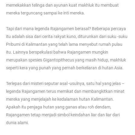
memekakkan telinga dan ayunan kuat makhluk itu membuat
mereka terguncang sampai ke inti mereka.
Tapi dari mana legenda Rajangamen berasal? Beberapa percaya
itu adalah sisa dari cerita rakyat kuno, diturunkan dari suku -suku
Pribumi di Kalimantan yang telah lama menyebut rumah pulau
itu. Lainnya berspekulasi bahwa Rajangamen mungkin
merupakan spesies Gigantopithecus yang masih hidup, makhluk
seperti kera yang punah yang pernah berkeliaran di hutan Asia.
Terlepas dari misteri seputar asal -usulnya, satu hal yang jelas –
legenda Rajangamen terus memikat dan membangkitkan minat
mereka yang menjelajah ke kedalaman hutan Kalimantan.
Apakah itu penjaga hutan yang ganas atau roh dendam,
Rajangamen tetap menjadi simbol keindahan liar dan liar dari
dunia alami.