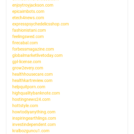
enjoytroyjackson.com
epicaimbots.com
etech4news.com
expresspsychedelicsshop.com
fashionistani.com
feelingswed.com
firecabal.com
forbessmagazine.com
globalmarketlivetoday.com
gpl-license.com
grow2every.com
healthhousecare.com
healthkartreview.com
helpquitporn.com
highqualitybanknote.com
hostingnews24.com
hottstyle.com
howtodiyanything.com
inspiringearthlings.com
investindependent.com
kralbozguncu1.com