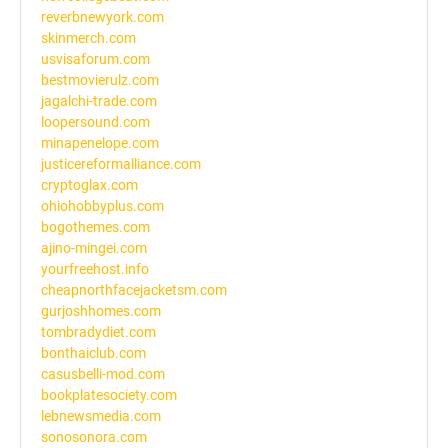
reverbnewyork.com
skinmerch.com
usvisaforum.com
bestmovierulz.com
jagalchi-trade.com
loopersound.com
minapenelope.com
justicereformalliance.com
cryptoglax.com
ohiohobbyplus.com
bogothemes.com
ajino-mingei.com
yourfreehost.info
cheapnorthfacejacketsm.com
gurjoshhomes.com
tombradydiet.com
bonthaiclub.com
casusbelli-mod.com
bookplatesociety.com
lebnewsmedia.com
sonosonora.com