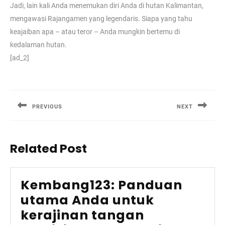
Jadi, lain kali Anda menemukan diri Anda di hutan Kalimantan,
mengawasi Rajangamen yang legendaris. Siapa yang tahu
keajaiban apa – atau teror – Anda mungkin bertemu di
kedalaman hutan.
[ad_2]
Post
navigation
PREVIOUS
NEXT
Previous
Next
post:
post:
Related Post
Kembang123: Panduan
utama Anda untuk
kerajinan tangan