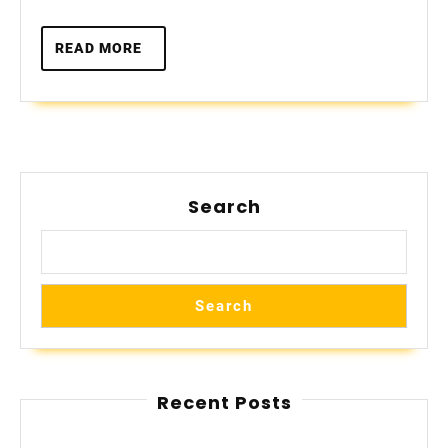
di
Tahun
READ
READ MORE
MORE
2021
Search
Search
Recent Posts