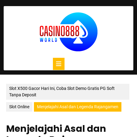
Skip
to
content
Open
Button
Slot X500 Gacor Hari Ini, Coba Slot Demo Gratis PG Soft
Tanpa Deposit
Slot Online
Menjelajahi Asal dan Legenda Rajangamen
Menjelajahi Asal dan