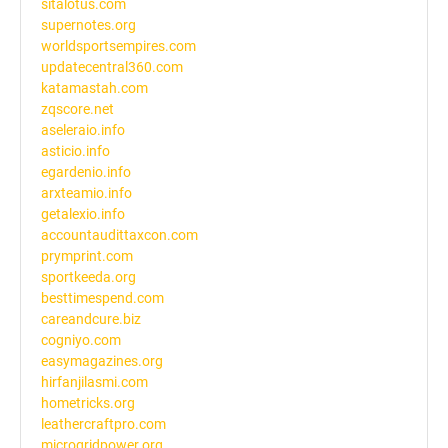
sitalotus.com
supernotes.org
worldsportsempires.com
updatecentral360.com
katamastah.com
zqscore.net
aseleraio.info
asticio.info
egardenio.info
arxteamio.info
getalexio.info
accountaudittaxcon.com
prymprint.com
sportkeeda.org
besttimespend.com
careandcure.biz
cogniyo.com
easymagazines.org
hirfanjilasmi.com
hometricks.org
leathercraftpro.com
microgridpower.org