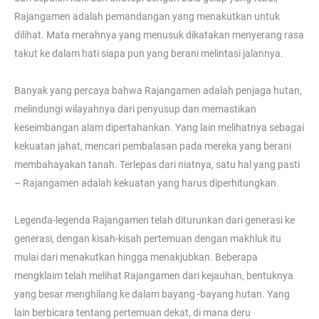
Rajangamen adalah pemandangan yang menakutkan untuk
dilihat. Mata merahnya yang menusuk dikatakan menyerang rasa
takut ke dalam hati siapa pun yang berani melintasi jalannya.
Banyak yang percaya bahwa Rajangamen adalah penjaga hutan,
melindungi wilayahnya dari penyusup dan memastikan
keseimbangan alam dipertahankan. Yang lain melihatnya sebagai
kekuatan jahat, mencari pembalasan pada mereka yang berani
membahayakan tanah. Terlepas dari niatnya, satu hal yang pasti
– Rajangamen adalah kekuatan yang harus diperhitungkan.
Legenda-legenda Rajangamen telah diturunkan dari generasi ke
generasi, dengan kisah-kisah pertemuan dengan makhluk itu
mulai dari menakutkan hingga menakjubkan. Beberapa
mengklaim telah melihat Rajangamen dari kejauhan, bentuknya
yang besar menghilang ke dalam bayang -bayang hutan. Yang
lain berbicara tentang pertemuan dekat, di mana deru