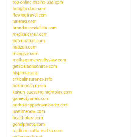
top-online-casino-usa.com
honghuidoor.com
flowingtravel.com
nineniki.com
brandiospecialists.com
medicalcare7.com
adtennaball.com
nabzah.com
mongive.com
matkagameresultsview.com
getsolutionsonline.com
hispinner.org
criticalinsurance.info
nokariposter.com
kalyan-guessing-nightplay.com
gameofpanels.com
androidappsdownloader.com
usetimenow.com
healthblow.com
gohelpmate.com
rajdhani-satta-matka.com