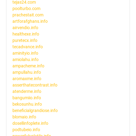
tejas24.com
poolturbo.com
prachestait.com
artforafghans.info
airvendio.info
healthexe.info
puretecx.info
tecadvance.info
aminityio.info
amiolahu.info
ampacheme.info
ampullahu.info
aromaxme.info
asserthatecontrast.info
atenderme.info
bangumiio.info
bekosunhu.info
beneficialgrandiose.info
blomaio.info
dosellinfoplete.info
podtubeio.info