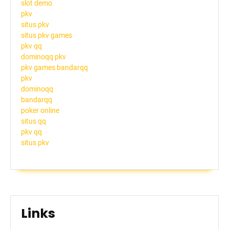
slot demo
pkv
situs pkv
situs pkv games
pkv qq
dominoqq pkv
pkv games bandarqq
pkv
dominoqq
bandarqq
poker online
situs qq
pkv qq
situs pkv
Links