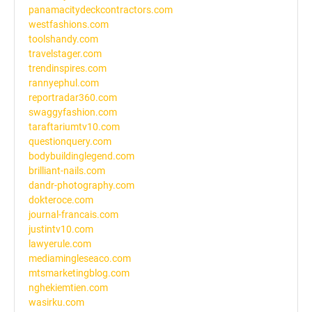
panamacitydeckcontractors.com
westfashions.com
toolshandy.com
travelstager.com
trendinspires.com
rannyephul.com
reportradar360.com
swaggyfashion.com
taraftariumtv10.com
questionquery.com
bodybuildinglegend.com
brilliant-nails.com
dandr-photography.com
dokteroce.com
journal-francais.com
justintv10.com
lawyerule.com
mediamingleseaco.com
mtsmarketingblog.com
nghekiemtien.com
wasirku.com