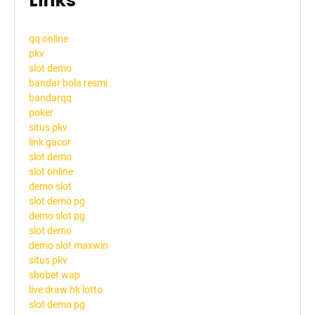
Links
qq online
pkv
slot demo
bandar bola resmi
bandarqq
poker
situs pkv
link gacor
slot demo
slot online
demo slot
slot demo pg
demo slot pg
slot demo
demo slot maxwin
situs pkv
sbobet wap
live draw hk lotto
slot demo pg