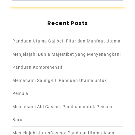
Recent Posts
Panduan Utama Gajibet: Fitur dan Manfaat Utama
Menjelajahi Dunia Majestibet yang Menyenangkan:
Panduan Komprehensif
Memahami Saung4D: Panduan Utama untuk
Pemula
Memahami Ahl Casino: Panduan untuk Pemain
Baru
Menjelajahi JurusCasino: Panduan Utama Anda