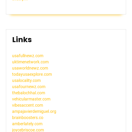
Links
usafullnewz.com
uktimenetwork.com
usaworldnewz.com
todayusaexplore.com
usalocality.com
usafournewz.com
thebalochhal.com
vehicularmaster.com
vibesaccent.com
ampajavierdemiguel.org
brainboosters.co
amberlately.com
joycebriscoe.com