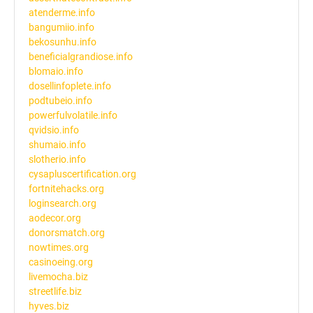
atenderme.info
bangumiio.info
bekosunhu.info
beneficialgrandiose.info
blomaio.info
dosellinfoplete.info
podtubeio.info
powerfulvolatile.info
qvidsio.info
shumaio.info
slotherio.info
cysapluscertification.org
fortnitehacks.org
loginsearch.org
aodecor.org
donorsmatch.org
nowtimes.org
casinoeing.org
livemocha.biz
streetlife.biz
hyves.biz