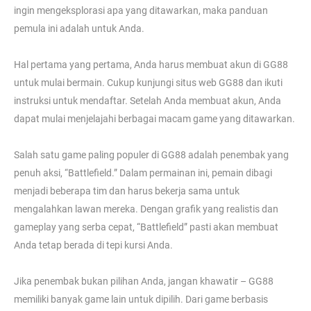
ingin mengeksplorasi apa yang ditawarkan, maka panduan
pemula ini adalah untuk Anda.
Hal pertama yang pertama, Anda harus membuat akun di GG88
untuk mulai bermain. Cukup kunjungi situs web GG88 dan ikuti
instruksi untuk mendaftar. Setelah Anda membuat akun, Anda
dapat mulai menjelajahi berbagai macam game yang ditawarkan.
Salah satu game paling populer di GG88 adalah penembak yang
penuh aksi, “Battlefield.” Dalam permainan ini, pemain dibagi
menjadi beberapa tim dan harus bekerja sama untuk
mengalahkan lawan mereka. Dengan grafik yang realistis dan
gameplay yang serba cepat, “Battlefield” pasti akan membuat
Anda tetap berada di tepi kursi Anda.
Jika penembak bukan pilihan Anda, jangan khawatir – GG88
memiliki banyak game lain untuk dipilih. Dari game berbasis