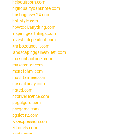
helpquitporn.com
highqualitybanknote.com
hostingnews24.com
hottstyle.com
howtodiyanything.com
inspiringearthlings.com
investindependent.com
kralbozguncu1.com
landscapinggainesvillefl.com
maisonhauturier.com
mascreator.com
menafahmi.com
mukhtarmeer.com
nascartoday.com
nqted.com
nzdriverlicence.com
pagalguru.com
pcegame.com
pgslot-r2.com
ws-expression.com
zchotels.com