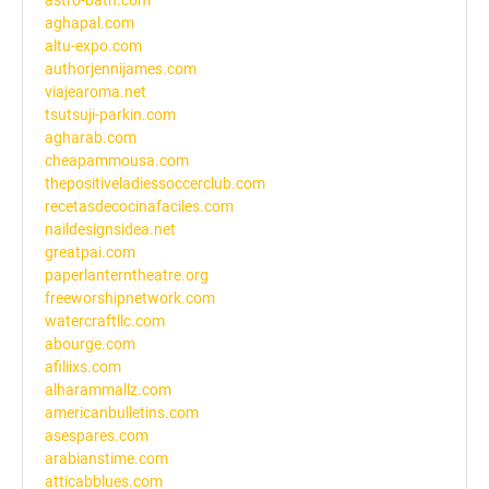
astro-bath.com
aghapal.com
altu-expo.com
authorjennijames.com
viajearoma.net
tsutsuji-parkin.com
agharab.com
cheapammousa.com
thepositiveladiessoccerclub.com
recetasdecocinafaciles.com
naildesignsidea.net
greatpai.com
paperlanterntheatre.org
freeworshipnetwork.com
watercraftllc.com
abourge.com
afiliixs.com
alharammallz.com
americanbulletins.com
asespares.com
arabianstime.com
atticabblues.com