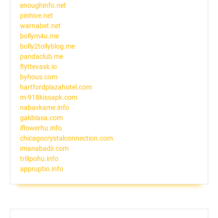
enoughinfo.net
pinhive.net
warnabet.net
bollym4u.me
bolly2tollyblog.me
pandaclub.me
flyttevask.io
byhous.com
hartfordplazahotel.com
m-918kissapk.com
nabavkame.info
gakbiasa.com
iflowerhu.info
chicagocrystalconnection.com
imanabadii.com
trilipohu.info
appruptio.info