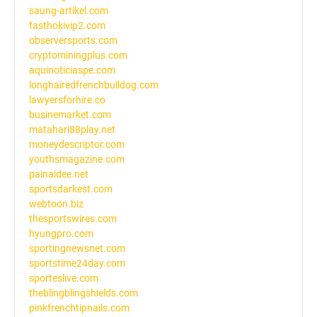
saung-artikel.com
fasthokivip2.com
observersports.com
cryptominingplus.com
aquinoticiaspe.com
longhairedfrenchbulldog.com
lawyersforhire.co
businemarket.com
matahari88play.net
moneydescriptor.com
youthsmagazine.com
painaidee.net
sportsdarkest.com
webtoon.biz
thesportswires.com
hyungpro.com
sportingnewsnet.com
sportstime24day.com
sporteslive.com
theblingblingshields.com
pinkfrenchtipnails.com