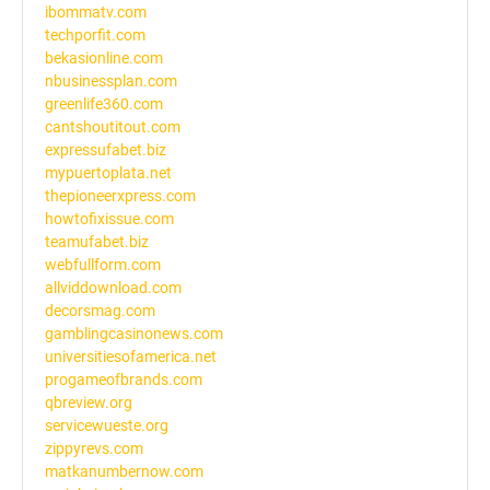
ibommatv.com
techporfit.com
bekasionline.com
nbusinessplan.com
greenlife360.com
cantshoutitout.com
expressufabet.biz
mypuertoplata.net
thepioneerxpress.com
howtofixissue.com
teamufabet.biz
webfullform.com
allviddownload.com
decorsmag.com
gamblingcasinonews.com
universitiesofamerica.net
progameofbrands.com
qbreview.org
servicewueste.org
zippyrevs.com
matkanumbernow.com