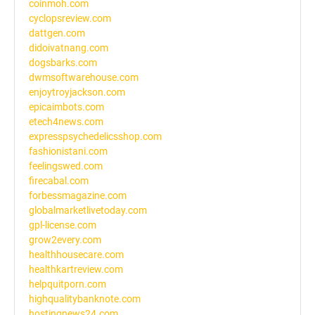
coinmoh.com
cyclopsreview.com
dattgen.com
didoivatnang.com
dogsbarks.com
dwmsoftwarehouse.com
enjoytroyjackson.com
epicaimbots.com
etech4news.com
expresspsychedelicsshop.com
fashionistani.com
feelingswed.com
firecabal.com
forbessmagazine.com
globalmarketlivetoday.com
gpl-license.com
grow2every.com
healthhousecare.com
healthkartreview.com
helpquitporn.com
highqualitybanknote.com
hostingnews24.com