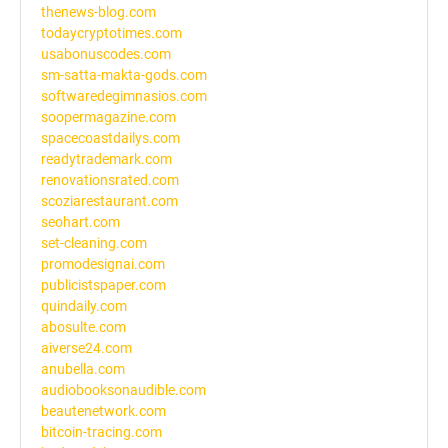
thenews-blog.com
todaycryptotimes.com
usabonuscodes.com
sm-satta-makta-gods.com
softwaredegimnasios.com
soopermagazine.com
spacecoastdailys.com
readytrademark.com
renovationsrated.com
scoziarestaurant.com
seohart.com
set-cleaning.com
promodesignai.com
publicistspaper.com
quindaily.com
abosulte.com
aiverse24.com
anubella.com
audiobooksonaudible.com
beautenetwork.com
bitcoin-tracing.com