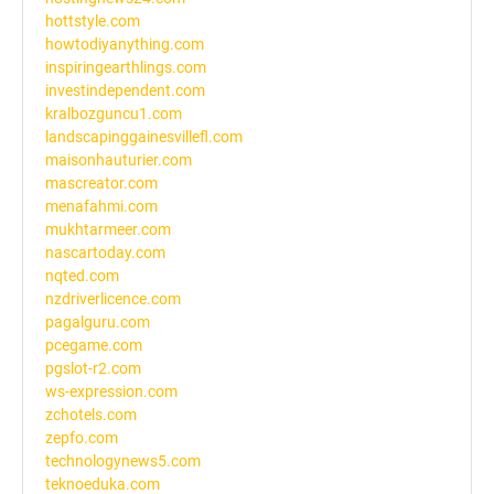
hottstyle.com
howtodiyanything.com
inspiringearthlings.com
investindependent.com
kralbozguncu1.com
landscapinggainesvillefl.com
maisonhauturier.com
mascreator.com
menafahmi.com
mukhtarmeer.com
nascartoday.com
nqted.com
nzdriverlicence.com
pagalguru.com
pcegame.com
pgslot-r2.com
ws-expression.com
zchotels.com
zepfo.com
technologynews5.com
teknoeduka.com