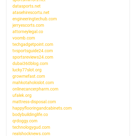
datasports.net
atasehirescortu.net
engineeringtechub.com
jerryescorts.com
attorneylegal.co
voomb.com
techgadgetpoint.com
tvsportsguide24.com
sportsreviews24.com
dubai360blog.com
lucky77slot.org
growmefast.com
mahkotahokislot.com
onlinecancerpharm.com
ufalek.org
mattress-disposal.com
happyflooringandcabinets.com
bodybuildinglife.co
qrdoggy.com
technologygud.com
realshocknews.com