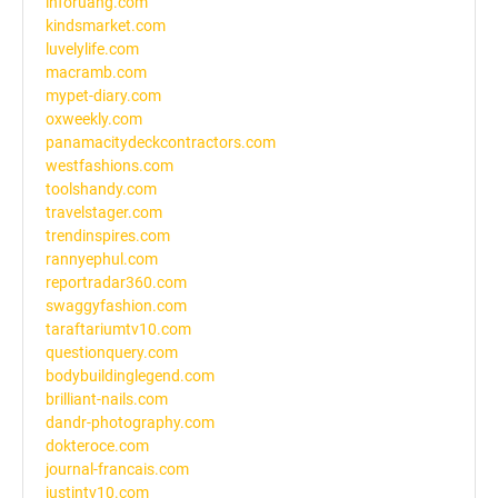
inforuang.com
kindsmarket.com
luvelylife.com
macramb.com
mypet-diary.com
oxweekly.com
panamacitydeckcontractors.com
westfashions.com
toolshandy.com
travelstager.com
trendinspires.com
rannyephul.com
reportradar360.com
swaggyfashion.com
taraftariumtv10.com
questionquery.com
bodybuildinglegend.com
brilliant-nails.com
dandr-photography.com
dokteroce.com
journal-francais.com
justintv10.com