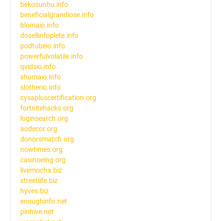
bekosunhu.info
beneficialgrandiose.info
blomaio.info
dosellinfoplete.info
podtubeio.info
powerfulvolatile.info
qvidsio.info
shumaio.info
slotherio.info
cysapluscertification.org
fortnitehacks.org
loginsearch.org
aodecor.org
donorsmatch.org
nowtimes.org
casinoeing.org
livemocha.biz
streetlife.biz
hyves.biz
enoughinfo.net
pinhive.net