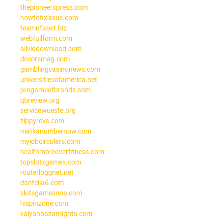
thepioneerxpress.com
howtofixissue.com
teamufabet.biz
webfullform.com
allviddownload.com
decorsmag.com
gamblingcasinonews.com
universitiesofamerica.net
progameofbrands.com
qbreview.org
servicewueste.org
zippyrevs.com
matkanumbernow.com
myjobcirculars.com
healthmoreoverfitness.com
topslotxgames.com
routerloggnet.net
dantella6.com
slotsgamesone.com
hispinzone.com
kalyanbazarnights.com