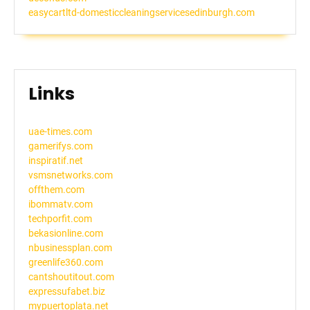
easycartltd-domesticcleaningservicesedinburgh.com
Links
uae-times.com
gamerifys.com
inspiratif.net
vsmsnetworks.com
offthem.com
ibommatv.com
techporfit.com
bekasionline.com
nbusinessplan.com
greenlife360.com
cantshoutitout.com
expressufabet.biz
mypuertoplata.net