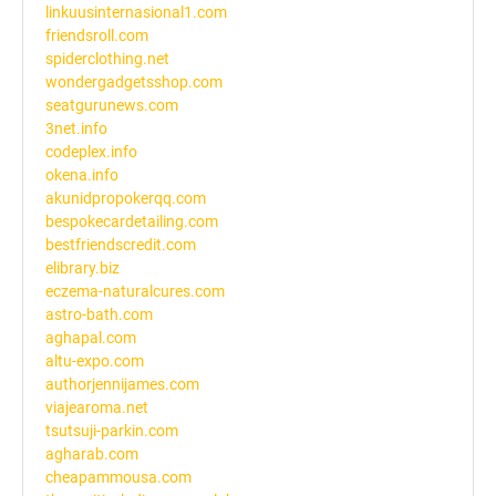
linkuusinternasional1.com
friendsroll.com
spiderclothing.net
wondergadgetsshop.com
seatgurunews.com
3net.info
codeplex.info
okena.info
akunidpropokerqq.com
bespokecardetailing.com
bestfriendscredit.com
elibrary.biz
eczema-naturalcures.com
astro-bath.com
aghapal.com
altu-expo.com
authorjennijames.com
viajearoma.net
tsutsuji-parkin.com
agharab.com
cheapammousa.com