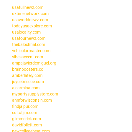
usafullnewz.com
uktimenetwork.com
usaworldnewz.com
todayusaexplore.com
usalocality.com
usafournewz.com
thebalochhal.com
vehicularmaster.com
vibesaccent.com
ampajavierdemiguel.org
brainboosters.co
amberlately.com
joycebriscoe.com
aicarmina.com
mypartysupplystore.com
annforwisconsin.com
findjaipur.com
cultofjim.com
glimmerick.com
davidfollett.com
newcollegebeat.com