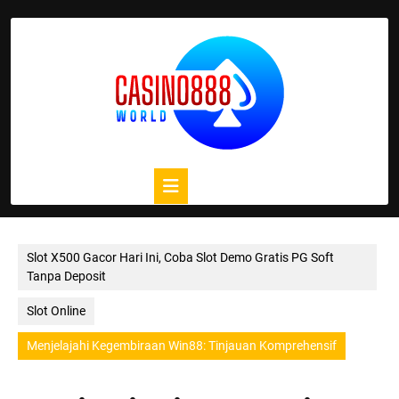
Skip
to
content
Open
Button
Slot X500 Gacor Hari Ini, Coba Slot Demo Gratis PG Soft
Tanpa Deposit
Slot Online
Menjelajahi Kegembiraan Win88: Tinjauan Komprehensif