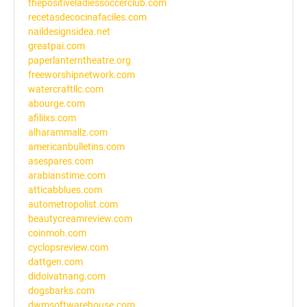
thepositiveladiessoccerclub.com
recetasdecocinafaciles.com
naildesignsidea.net
greatpai.com
paperlanterntheatre.org
freeworshipnetwork.com
watercraftllc.com
abourge.com
afiliixs.com
alharammallz.com
americanbulletins.com
asespares.com
arabianstime.com
atticabblues.com
autometropolist.com
beautycreamreview.com
coinmoh.com
cyclopsreview.com
dattgen.com
didoivatnang.com
dogsbarks.com
dwmsoftwarehouse.com