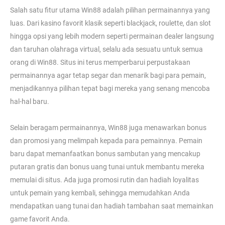
Salah satu fitur utama Win88 adalah pilihan permainannya yang
luas. Dari kasino favorit klasik seperti blackjack, roulette, dan slot
hingga opsi yang lebih modern seperti permainan dealer langsung
dan taruhan olahraga virtual, selalu ada sesuatu untuk semua
orang di Win88. Situs ini terus memperbarui perpustakaan
permainannya agar tetap segar dan menarik bagi para pemain,
menjadikannya pilihan tepat bagi mereka yang senang mencoba
hal-hal baru.
Selain beragam permainannya, Win88 juga menawarkan bonus
dan promosi yang melimpah kepada para pemainnya. Pemain
baru dapat memanfaatkan bonus sambutan yang mencakup
putaran gratis dan bonus uang tunai untuk membantu mereka
memulai di situs. Ada juga promosi rutin dan hadiah loyalitas
untuk pemain yang kembali, sehingga memudahkan Anda
mendapatkan uang tunai dan hadiah tambahan saat memainkan
game favorit Anda.