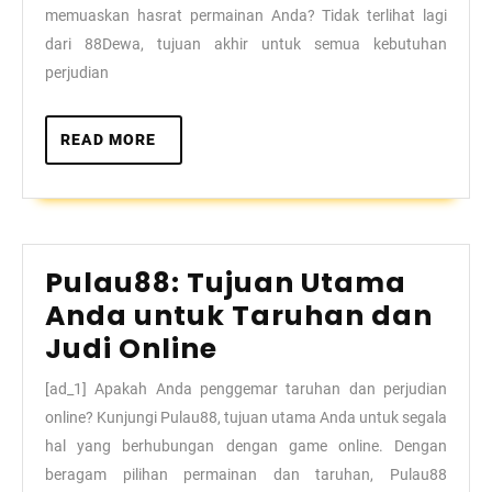
bagi
memuaskan hasrat permainan Anda? Tidak terlihat lagi
penggemar
dari 88Dewa, tujuan akhir untuk semua kebutuhan
perjudian
perjudian
online
READ
READ MORE
MORE
Pulau88: Tujuan Utama
Anda untuk Taruhan dan
Pulau88:
Judi Online
Tujuan
[ad_1] Apakah Anda penggemar taruhan dan perjudian
Utama
online? Kunjungi Pulau88, tujuan utama Anda untuk segala
Anda
hal yang berhubungan dengan game online. Dengan
untuk
beragam pilihan permainan dan taruhan, Pulau88