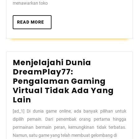
Taruhan
menawarkan toko
dan
Judi
READ
READ MORE
MORE
Online
Menjelajahi Dunia
DreamPlay77:
Pengalaman Gaming
Virtual Tidak Ada Yang
Menjelajahi
Lain
Dunia
[ad_1] Di dunia game online, ada banyak pilihan untuk
DreamPlay77:
dipilih pemain. Dari penembak orang pertama hingga
Pengalaman
permainan bermain peran, kemungkinan tidak terbatas.
Gaming
Namun, satu game yang telah membuat gelombang di