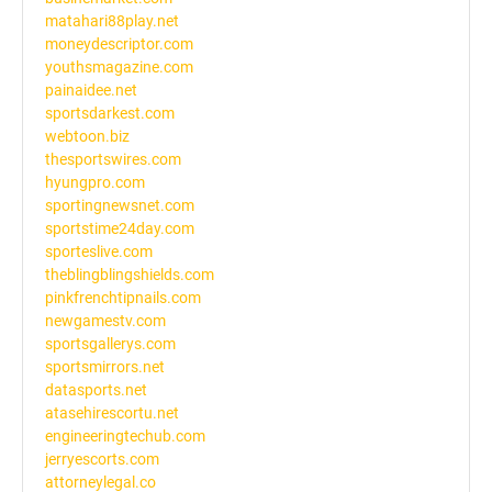
matahari88play.net
moneydescriptor.com
youthsmagazine.com
painaidee.net
sportsdarkest.com
webtoon.biz
thesportswires.com
hyungpro.com
sportingnewsnet.com
sportstime24day.com
sporteslive.com
theblingblingshields.com
pinkfrenchtipnails.com
newgamestv.com
sportsgallerys.com
sportsmirrors.net
datasports.net
atasehirescortu.net
engineeringtechub.com
jerryescorts.com
attorneylegal.co