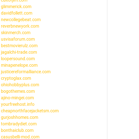
cultofjim.com
glimmerick.com
davidfollett.com
newcollegebeat.com
reverbnewyork.com
skinmerch.com
usvisaforum.com
bestmovierulz.com
jagalchi-trade.com
loopersound.com
minapenelope.com
justicereformalliance.com
cryptoglax.com
ohiohobbyplus.com
bogothemes.com
ajino-mingei.com
yourfreehost.info
cheapnorthfacejacketsm.com
gurjoshhomes.com
tombradydiet.com
bonthaiclub.com
casusbelli-mod.com