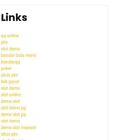
Links
qq online
pkv
slot demo
bandar bola resmi
bandarqq
poker
situs pkv
link gacor
slot demo
slot online
demo slot
slot demo pg
demo slot pg
slot demo
demo slot maxwin
situs pkv