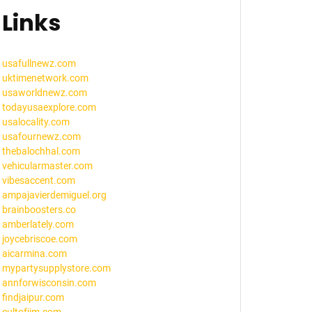
Links
usafullnewz.com
uktimenetwork.com
usaworldnewz.com
todayusaexplore.com
usalocality.com
usafournewz.com
thebalochhal.com
vehicularmaster.com
vibesaccent.com
ampajavierdemiguel.org
brainboosters.co
amberlately.com
joycebriscoe.com
aicarmina.com
mypartysupplystore.com
annforwisconsin.com
findjaipur.com