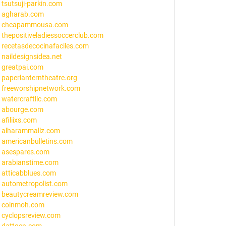
tsutsuji-parkin.com
agharab.com
cheapammousa.com
thepositiveladiessoccerclub.com
recetasdecocinafaciles.com
naildesignsidea.net
greatpai.com
paperlanterntheatre.org
freeworshipnetwork.com
watercraftllc.com
abourge.com
afiliixs.com
alharammallz.com
americanbulletins.com
asespares.com
arabianstime.com
atticabblues.com
autometropolist.com
beautycreamreview.com
coinmoh.com
cyclopsreview.com