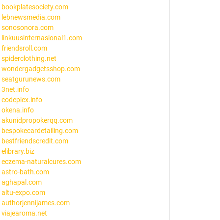
bookplatesociety.com
lebnewsmedia.com
sonosonora.com
linkuusinternasional1.com
friendsroll.com
spiderclothing.net
wondergadgetsshop.com
seatgurunews.com
3net.info
codeplex.info
okena.info
akunidpropokerqq.com
bespokecardetailing.com
bestfriendscredit.com
elibrary.biz
eczema-naturalcures.com
astro-bath.com
aghapal.com
altu-expo.com
authorjennijames.com
viajearoma.net