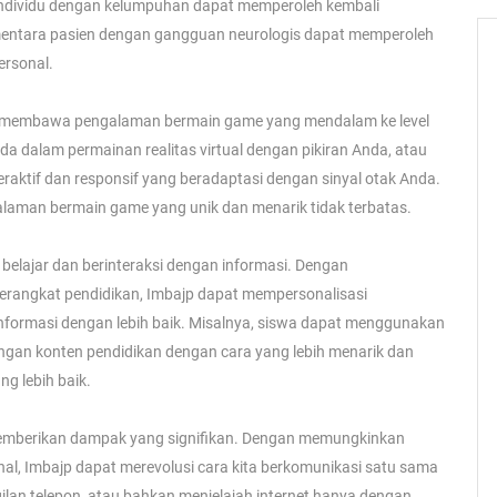
 individu dengan kelumpuhan dapat memperoleh kembali
sementara pasien dengan gangguan neurologis dapat memperoleh
ersonal.
k membawa pengalaman bermain game yang mendalam ke level
a dalam permainan realitas virtual dengan pikiran Anda, atau
aktif dan responsif yang beradaptasi dengan sinyal otak Anda.
aman bermain game yang unik dan menarik tidak terbatas.
 belajar dan berinteraksi dengan informasi. Dengan
rangkat pendidikan, Imbajp dapat mempersonalisasi
formasi dengan lebih baik. Misalnya, siswa dapat menggunakan
engan konten pendidikan dengan cara yang lebih menarik dan
ng lebih baik.
memberikan dampak yang signifikan. Dengan memungkinkan
al, Imbajp dapat merevolusi cara kita berkomunikasi satu sama
lan telepon, atau bahkan menjelajah internet hanya dengan