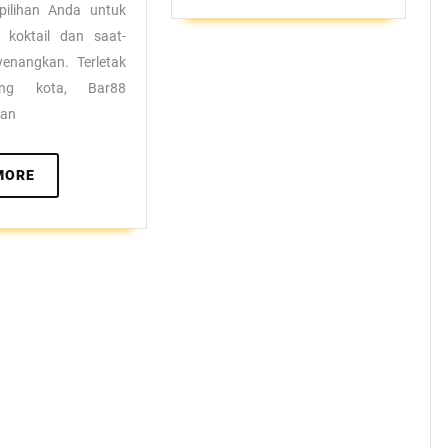
r88:
 pilihan Anda untuk
 koktail dan saat-
ujuan
enangkan. Terletak
ujuan
ung kota, Bar88
nda
an
ntuk
ktail
READ
MORE
an
MORE
aat-
aat
enyenangkan