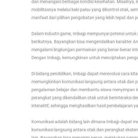
dan menangani berbagai kondisi kesehatan. Misalnya,
mobilitasnya melalui kaki palsu yang dikontrol otak, 
manfaat dari pilihan pengobatan yang lebih tepat dan p
Dalam industri game, Imbajp mempunyai potensi untu
berikutnya. Bayangkan bisa mengendalikan karakter And
mengalami lingkungan permainan yang benar-benar inter
Dengan Imbajp, kemungkinan untuk menciptakan pengal
Di bidang pendidikan, Imbajp dapat merevolusi cara kita
memungkinkan komunikasi langsung antara otak dan pe
pengalaman belajar dan membantu siswa menyimpan in
perangkat yang dikendalikan otak untuk berinteraksi d
interaktif, sehingga menghasilkan hasil pembelajaran ya
Komunikasi adalah bidang lain dimana Imbajp dapat 
komunikasi langsung antara otak dan perangkat ekstern
lain. Bayangkan bisa mengirim pesan, melakukan panggi