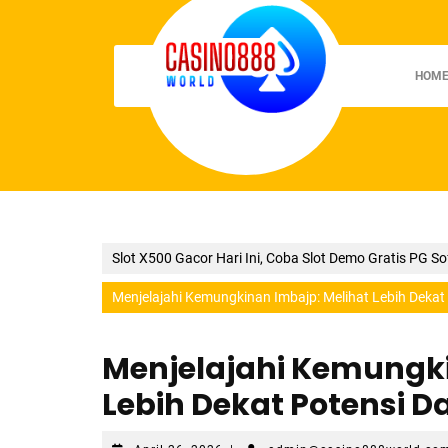
Skip
to
content
HOM
Slot X500 Gacor Hari Ini, Coba Slot Demo Gratis PG So
Menjelajahi Kemungkinan Imbajp: Melihat Lebih Deka
Menjelajahi Kemungki
Lebih Dekat Potensi