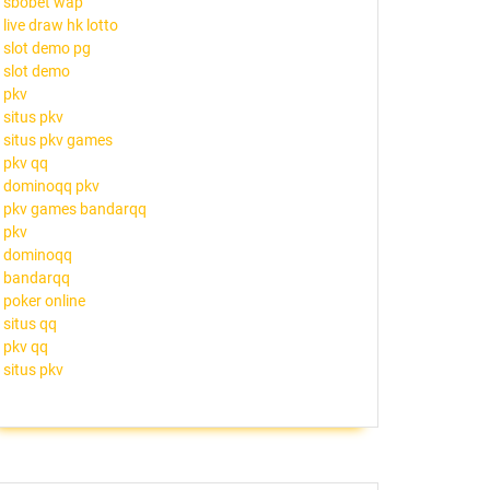
sbobet wap
live draw hk lotto
slot demo pg
slot demo
pkv
situs pkv
situs pkv games
pkv qq
dominoqq pkv
pkv games bandarqq
pkv
dominoqq
bandarqq
poker online
situs qq
pkv qq
situs pkv