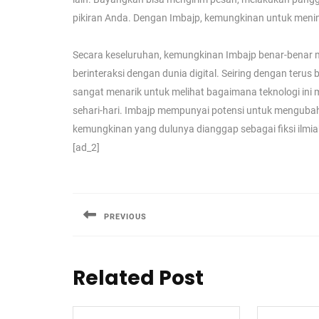
pikiran Anda. Dengan Imbajp, kemungkinan untuk menin
Secara keseluruhan, kemungkinan Imbajp benar-benar m
berinteraksi dengan dunia digital. Seiring dengan teru
sangat menarik untuk melihat bagaimana teknologi ini
sehari-hari. Imbajp mempunyai potensi untuk mengubah
kemungkinan yang dulunya dianggap sebagai fiksi ilmia
[ad_2]
Post
navigation
PREVIOUS
Previous
post:
Related Post