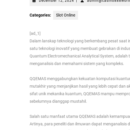
December
December 12, 2024
|
admin@casino888worl
12,
2024
Categories:
Slot Online
[ad_1]
Dalam lanskap teknologi yang berkembang pesat saat ini
satu teknologi inovatif yang membuat gebrakan di ind
Quantum Electromechanical Analytical System, adalah te
menganalisis dan memahami sistem yang kompleks.
QQEMAS menggabungkan kekuatan komputasi kuantum de
mutakhir yang menjanjikan hasil yang lebih cepat dan
sifat unik mekanika kuantum, QQEMAS mampu mempros
sebelumnya dianggap mustahil.
Salah satu manfaat utama QQEMAS adalah kemampuanny
Artinya, para peneliti dan ilmuwan dapat menganalisis