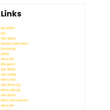
Links
qq online
pkv
slot demo
bandar bola resmi
bandarqq
poker
situs pkv
link gacor
slot demo
slot online
demo slot
slot demo pg
demo slot pg
slot demo
demo slot maxwin
situs pkv