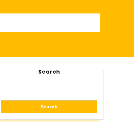
Search
Search