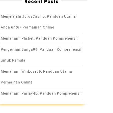
Recent Posts
Menjelajahi JurusCasino: Panduan Utama
Anda untuk Permainan Online
Memahami Plisbet: Panduan Komprehensif
Pengertian Bunga99: Panduan Komprehensif
untuk Pemula
Memahami WinLose99: Panduan Utama
Permainan Online
Memahami Parlay4D: Panduan Komprehensif