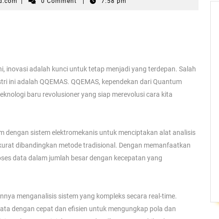
admin@casino888world.com
d.com
|
0 Comment
|
7:58 pm
, inovasi adalah kunci untuk tetap menjadi yang terdepan. Salah
ustri ini adalah QQEMAS. QQEMAS, kependekan dari Quantum
knologi baru revolusioner yang siap merevolusi cara kita
ngan sistem elektromekanis untuk menciptakan alat analisis
 akurat dibandingkan metode tradisional. Dengan memanfaatkan
es data dalam jumlah besar dengan kecepatan yang
a menganalisis sistem yang kompleks secara real-time.
 data dengan cepat dan efisien untuk mengungkap pola dan