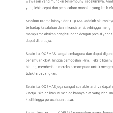
wawasan yang mungkin tersembunyi sebelumnya. Analis
yang lebih cepat dan pemecahan masalah yang lebih e
Manfaat utama lainnya dari QQEMAS adalah akurasinya y
terhadap kesalahan dan inkonsistensi, sehingga menghas
mampu melakukan penghitungan dengan presisi yang tak
dapat dipercaya.
Selain itu, QQEMAS sangat serbaguna dan dapat digunak
penemuan obat, hingga pemodelan iklim. Fleksibilitasny
bidang, memberikan mereka kemampuan untuk mengeks
tidak terbayangkan.
Selain itu, QQEMAS juga sangat scalable, artinya dap
kinerja. Skalabilitas ini menjadikannya alat yang ideal 
kecil hingga perusahaan besar.
Secara keseluruhan, QQEMAS merupakan game changer 