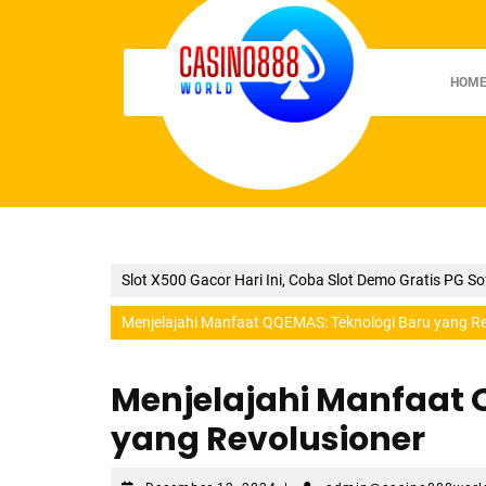
Skip
to
content
HOM
Slot X500 Gacor Hari Ini, Coba Slot Demo Gratis PG So
Menjelajahi Manfaat QQEMAS: Teknologi Baru yang Re
Menjelajahi Manfaat 
yang Revolusioner