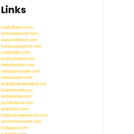
Links
usafullnewz.com
uktimenetwork.com
usaworldnewz.com
todayusaexplore.com
usalocality.com
usafournewz.com
thebalochhal.com
nya
vehicularmaster.com
vibesaccent.com
ampajavierdemiguel.org
brainboosters.co
amberlately.com
joycebriscoe.com
aicarmina.com
mypartysupplystore.com
annforwisconsin.com
findjaipur.com