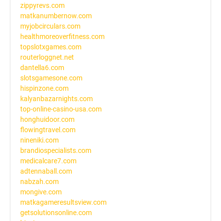
zippyrevs.com
matkanumbernow.com
myjobcirculars.com
healthmoreoverfitness.com
topslotxgames.com
routerloggnet.net
dantella6.com
slotsgamesone.com
hispinzone.com
kalyanbazarnights.com
top-online-casino-usa.com
honghuidoor.com
flowingtravel.com
nineniki.com
brandiospecialists.com
medicalcare7.com
adtennaball.com
nabzah.com
mongive.com
matkagameresultsview.com
getsolutionsonline.com