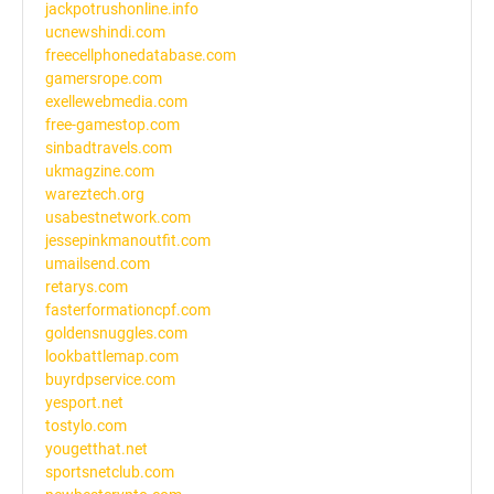
jackpotrushonline.info
ucnewshindi.com
freecellphonedatabase.com
gamersrope.com
exellewebmedia.com
free-gamestop.com
sinbadtravels.com
ukmagzine.com
wareztech.org
usabestnetwork.com
jessepinkmanoutfit.com
umailsend.com
retarys.com
fasterformationcpf.com
goldensnuggles.com
lookbattlemap.com
buyrdpservice.com
yesport.net
tostylo.com
yougetthat.net
sportsnetclub.com