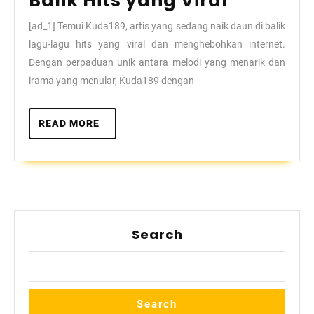
Balik Hits yang Viral
Kuda189
[ad_1] Temui Kuda189, artis yang sedang naik daun di balik
Artis
lagu-lagu hits yang viral dan menghebohkan internet.
di
Dengan perpaduan unik antara melodi yang menarik dan
Balik
irama yang menular, Kuda189 dengan
Hits
yang
READ
READ MORE
MORE
Viral
Search
Search