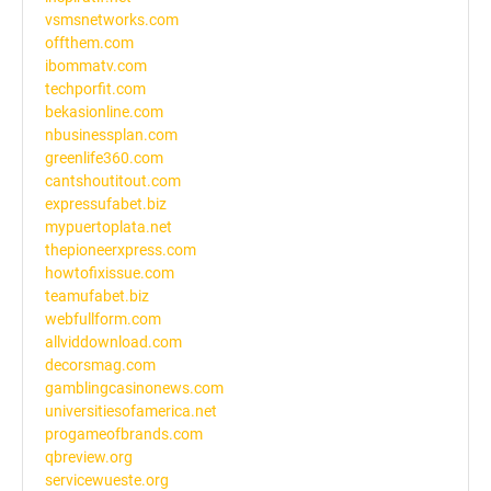
vsmsnetworks.com
offthem.com
ibommatv.com
techporfit.com
bekasionline.com
nbusinessplan.com
greenlife360.com
cantshoutitout.com
expressufabet.biz
mypuertoplata.net
thepioneerxpress.com
howtofixissue.com
teamufabet.biz
webfullform.com
allviddownload.com
decorsmag.com
gamblingcasinonews.com
universitiesofamerica.net
progameofbrands.com
qbreview.org
servicewueste.org