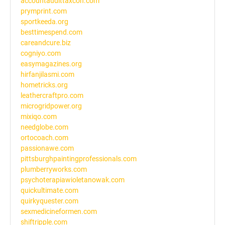
accountaudittaxcon.com
prymprint.com
sportkeeda.org
besttimespend.com
careandcure.biz
cogniyo.com
easymagazines.org
hirfanjilasmi.com
hometricks.org
leathercraftpro.com
microgridpower.org
mixiqo.com
needglobe.com
ortocoach.com
passionawe.com
pittsburghpaintingprofessionals.com
plumberryworks.com
psychoterapiawioletanowak.com
quickultimate.com
quirkyquester.com
sexmedicineformen.com
shiftripple.com