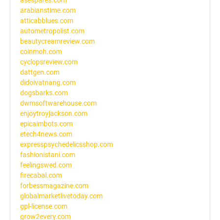
asespares.com
arabianstime.com
atticabblues.com
autometropolist.com
beautycreamreview.com
coinmoh.com
cyclopsreview.com
dattgen.com
didoivatnang.com
dogsbarks.com
dwmsoftwarehouse.com
enjoytroyjackson.com
epicaimbots.com
etech4news.com
expresspsychedelicsshop.com
fashionistani.com
feelingswed.com
firecabal.com
forbessmagazine.com
globalmarketlivetoday.com
gpl-license.com
grow2every.com