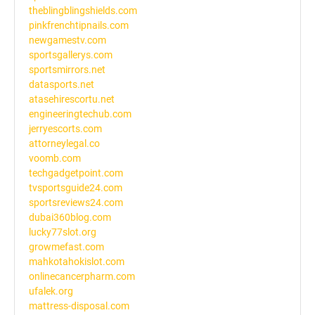
theblingblingshields.com
pinkfrenchtipnails.com
newgamestv.com
sportsgallerys.com
sportsmirrors.net
datasports.net
atasehirescortu.net
engineeringtechub.com
jerryescorts.com
attorneylegal.co
voomb.com
techgadgetpoint.com
tvsportsguide24.com
sportsreviews24.com
dubai360blog.com
lucky77slot.org
growmefast.com
mahkotahokislot.com
onlinecancerpharm.com
ufalek.org
mattress-disposal.com