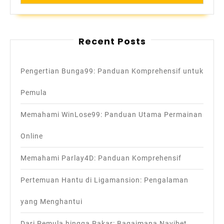
Recent Posts
Pengertian Bunga99: Panduan Komprehensif untuk
Pemula
Memahami WinLose99: Panduan Utama Permainan
Online
Memahami Parlay4D: Panduan Komprehensif
Pertemuan Hantu di Ligamansion: Pengalaman
yang Menghantui
Dari Pemula hingga Pakar: Bagaimana Navibet