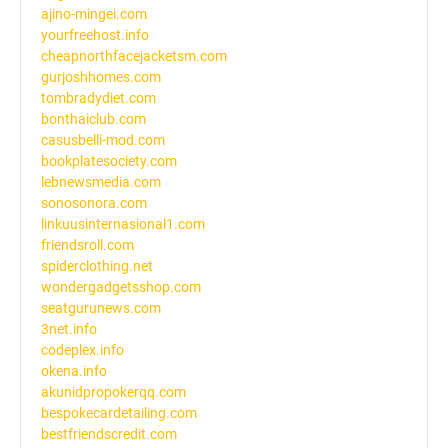
ajino-mingei.com
yourfreehost.info
cheapnorthfacejacketsm.com
gurjoshhomes.com
tombradydiet.com
bonthaiclub.com
casusbelli-mod.com
bookplatesociety.com
lebnewsmedia.com
sonosonora.com
linkuusinternasional1.com
friendsroll.com
spiderclothing.net
wondergadgetsshop.com
seatgurunews.com
3net.info
codeplex.info
okena.info
akunidpropokerqq.com
bespokecardetailing.com
bestfriendscredit.com