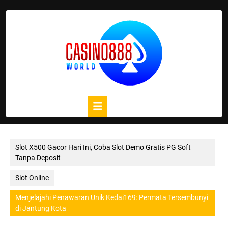
Skip
to
content
Open
Button
Slot X500 Gacor Hari Ini, Coba Slot Demo Gratis PG Soft
Tanpa Deposit
Slot Online
Menjelajahi Penawaran Unik Kedai169: Permata Tersembunyi
di Jantung Kota