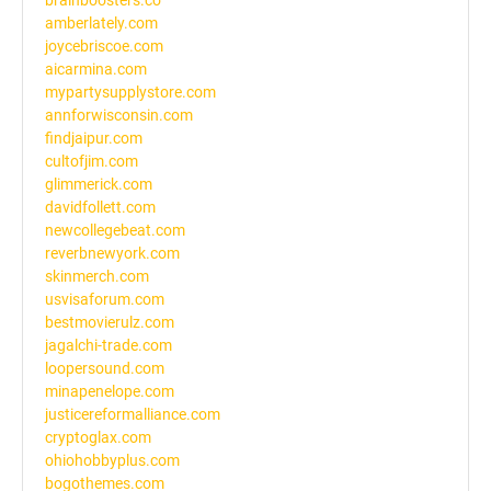
brainboosters.co
amberlately.com
joycebriscoe.com
aicarmina.com
mypartysupplystore.com
annforwisconsin.com
findjaipur.com
cultofjim.com
glimmerick.com
davidfollett.com
newcollegebeat.com
reverbnewyork.com
skinmerch.com
usvisaforum.com
bestmovierulz.com
jagalchi-trade.com
loopersound.com
minapenelope.com
justicereformalliance.com
cryptoglax.com
ohiohobbyplus.com
bogothemes.com