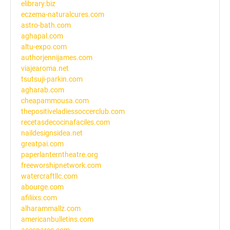
elibrary.biz
eczema-naturalcures.com
astro-bath.com
aghapal.com
altu-expo.com
authorjennijames.com
viajearoma.net
tsutsuji-parkin.com
agharab.com
cheapammousa.com
thepositiveladiessoccerclub.com
recetasdecocinafaciles.com
naildesignsidea.net
greatpai.com
paperlanterntheatre.org
freeworshipnetwork.com
watercraftllc.com
abourge.com
afiliixs.com
alharammallz.com
americanbulletins.com