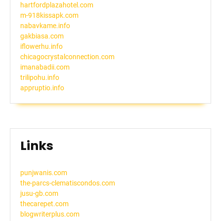
hartfordplazahotel.com
m-918kissapk.com
nabavkame.info
gakbiasa.com
iflowerhu.info
chicagocrystalconnection.com
imanabadii.com
trilipohu.info
appruptio.info
Links
punjwanis.com
the-parcs-clematiscondos.com
jusu-gb.com
thecarepet.com
blogwriterplus.com