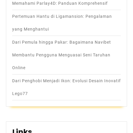
Memahami Parlay4D: Panduan Komprehensif
Pertemuan Hantu di Ligamansion: Pengalaman
yang Menghantui
Dari Pemula hingga Pakar: Bagaimana Navibet
Membantu Pengguna Menguasai Seni Taruhan
Online
Dari Penghobi Menjadi Ikon: Evolusi Desain Inovatif
Lego77
Links