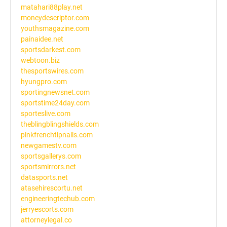
matahari88play.net
moneydescriptor.com
youthsmagazine.com
painaidee.net
sportsdarkest.com
webtoon.biz
thesportswires.com
hyungpro.com
sportingnewsnet.com
sportstime24day.com
sporteslive.com
theblingblingshields.com
pinkfrenchtipnails.com
newgamestv.com
sportsgallerys.com
sportsmirrors.net
datasports.net
atasehirescortu.net
engineeringtechub.com
jerryescorts.com
attorneylegal.co