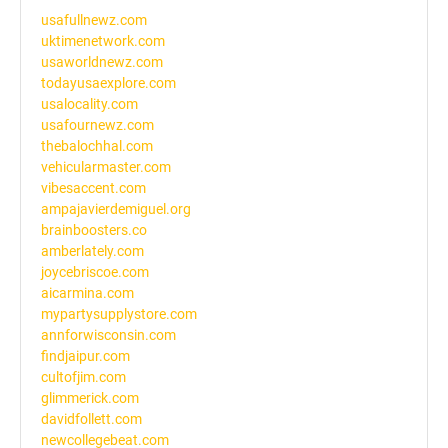
usafullnewz.com
uktimenetwork.com
usaworldnewz.com
todayusaexplore.com
usalocality.com
usafournewz.com
thebalochhal.com
vehicularmaster.com
vibesaccent.com
ampajavierdemiguel.org
brainboosters.co
amberlately.com
joycebriscoe.com
aicarmina.com
mypartysupplystore.com
annforwisconsin.com
findjaipur.com
cultofjim.com
glimmerick.com
davidfollett.com
newcollegebeat.com