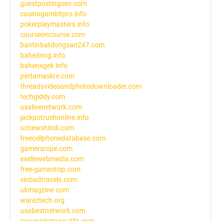
guestpostingseo.com
casinogambitpro.info
pokerplaymasters.info
courseoncourse.com
bantinbatdongsan247.com
bahednog.info
bahenxgek.info
pertamaskre.com
threadsvideoandphotodownloader.com
techgiddy.com
usalivenetwork.com
jackpotrushonline.info
ucnewshindi.com
freecellphonedatabase.com
gamersrope.com
exellewebmedia.com
free-gamestop.com
sinbadtravels.com
ukmagzine.com
wareztech.org
usabestnetwork.com