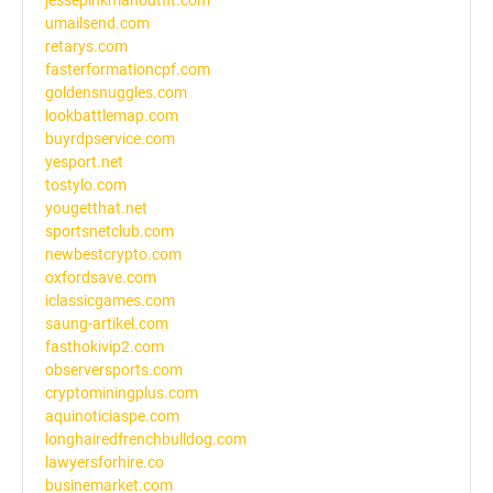
jessepinkmanoutfit.com
umailsend.com
retarys.com
fasterformationcpf.com
goldensnuggles.com
lookbattlemap.com
buyrdpservice.com
yesport.net
tostylo.com
yougetthat.net
sportsnetclub.com
newbestcrypto.com
oxfordsave.com
iclassicgames.com
saung-artikel.com
fasthokivip2.com
observersports.com
cryptominingplus.com
aquinoticiaspe.com
longhairedfrenchbulldog.com
lawyersforhire.co
businemarket.com