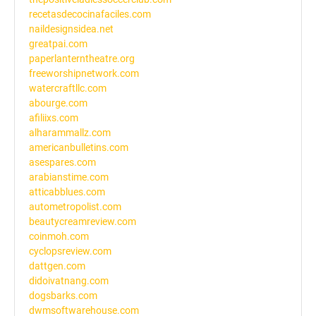
recetasdecocinafaciles.com
naildesignsidea.net
greatpai.com
paperlanterntheatre.org
freeworshipnetwork.com
watercraftllc.com
abourge.com
afiliixs.com
alharammallz.com
americanbulletins.com
asespares.com
arabianstime.com
atticabblues.com
autometropolist.com
beautycreamreview.com
coinmoh.com
cyclopsreview.com
dattgen.com
didoivatnang.com
dogsbarks.com
dwmsoftwarehouse.com