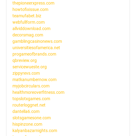
thepioneerxpress.com
howtofixissue.com
teamufabet.biz
webfullform.com
allviddownload.com
decorsmag.com
gamblingcasinonews.com
universitiesofamerica.net
progameofbrands.com
qbreview.org
servicewueste.org
zippyrevs.com
matkanumbernow.com
myjobcirculars.com
healthmoreoverfitness.com
topslotxgames.com
routerloggnet.net
dantella6.com
slotsgamesone.com
hispinzone.com
kalyanbazarnights.com