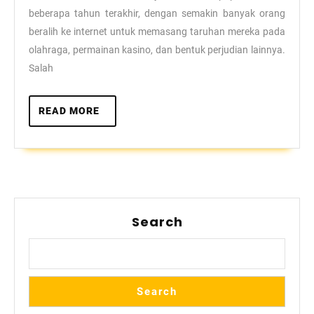
Taruhan
beberapa tahun terakhir, dengan semakin banyak orang
Online
beralih ke internet untuk memasang taruhan mereka pada
dengan
olahraga, permainan kasino, dan bentuk perjudian lainnya.
Kangbet
Salah
READ
READ MORE
MORE
Search
Search