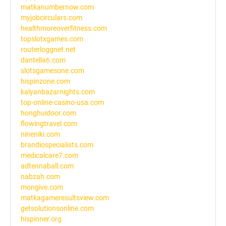
matkanumbernow.com
myjobcirculars.com
healthmoreoverfitness.com
topslotxgames.com
routerloggnet.net
dantella6.com
slotsgamesone.com
hispinzone.com
kalyanbazarnights.com
top-online-casino-usa.com
honghuidoor.com
flowingtravel.com
nineniki.com
brandiospecialists.com
medicalcare7.com
adtennaball.com
nabzah.com
mongive.com
matkagameresultsview.com
getsolutionsonline.com
hispinner.org