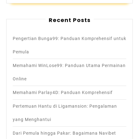
Recent Posts
Pengertian Bunga99: Panduan Komprehensif untuk
Pemula
Memahami WinLose99: Panduan Utama Permainan
Online
Memahami Parlay4D: Panduan Komprehensif
Pertemuan Hantu di Ligamansion: Pengalaman
yang Menghantui
Dari Pemula hingga Pakar: Bagaimana Navibet