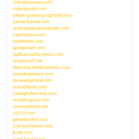
criticalinsurance.info
nokariposter.com
kalyan-guessing-nightplay.com
gameofpanels.com
androidappsdownloader.com
usetimenow.com
healthblow.com
gohelpmate.com
rajdhani-satta-matka.com
writerscraft.net
elearning-childprotection.com
wrestling4mena.com
knowledgeforall.info
brand2lastio.com
usadigitalservices.com
socialhoppers.com
creativedream.net
n2315.com
getwebonline.com
onlyfansheaven.com
lky08.com