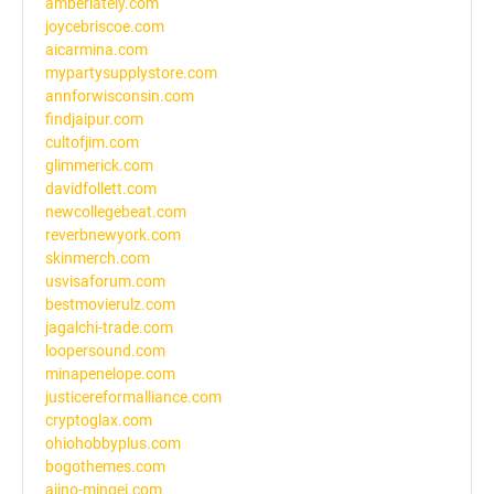
amberlately.com
joycebriscoe.com
aicarmina.com
mypartysupplystore.com
annforwisconsin.com
findjaipur.com
cultofjim.com
glimmerick.com
davidfollett.com
newcollegebeat.com
reverbnewyork.com
skinmerch.com
usvisaforum.com
bestmovierulz.com
jagalchi-trade.com
loopersound.com
minapenelope.com
justicereformalliance.com
cryptoglax.com
ohiohobbyplus.com
bogothemes.com
ajino-mingei.com