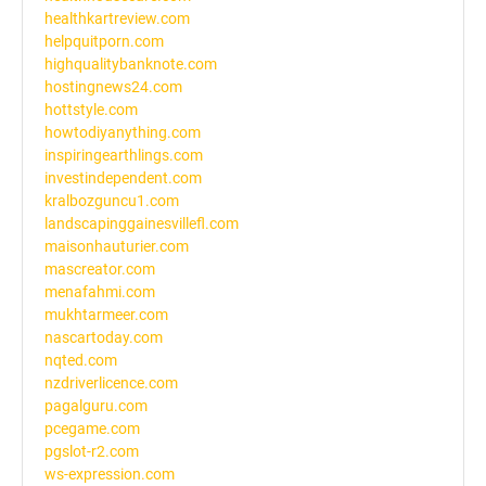
healthkartreview.com
helpquitporn.com
highqualitybanknote.com
hostingnews24.com
hottstyle.com
howtodiyanything.com
inspiringearthlings.com
investindependent.com
kralbozguncu1.com
landscapinggainesvillefl.com
maisonhauturier.com
mascreator.com
menafahmi.com
mukhtarmeer.com
nascartoday.com
nqted.com
nzdriverlicence.com
pagalguru.com
pcegame.com
pgslot-r2.com
ws-expression.com