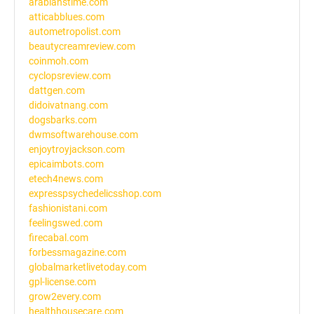
arabianstime.com
atticabblues.com
autometropolist.com
beautycreamreview.com
coinmoh.com
cyclopsreview.com
dattgen.com
didoivatnang.com
dogsbarks.com
dwmsoftwarehouse.com
enjoytroyjackson.com
epicaimbots.com
etech4news.com
expresspsychedelicsshop.com
fashionistani.com
feelingswed.com
firecabal.com
forbessmagazine.com
globalmarketlivetoday.com
gpl-license.com
grow2every.com
healthhousecare.com