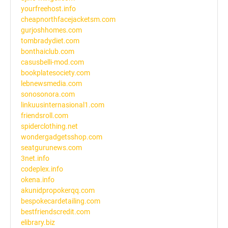
yourfreehost.info
cheapnorthfacejacketsm.com
gurjoshhomes.com
tombradydiet.com
bonthaiclub.com
casusbelli-mod.com
bookplatesociety.com
lebnewsmedia.com
sonosonora.com
linkuusinternasional1.com
friendsroll.com
spiderclothing.net
wondergadgetsshop.com
seatgurunews.com
3net.info
codeplex.info
okena.info
akunidpropokerqq.com
bespokecardetailing.com
bestfriendscredit.com
elibrary.biz