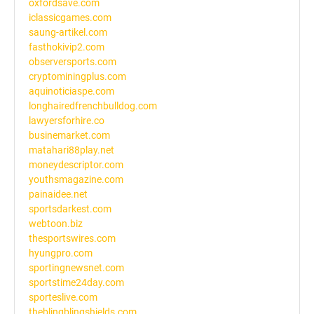
oxfordsave.com
iclassicgames.com
saung-artikel.com
fasthokivip2.com
observersports.com
cryptominingplus.com
aquinoticiaspe.com
longhairedfrenchbulldog.com
lawyersforhire.co
businemarket.com
matahari88play.net
moneydescriptor.com
youthsmagazine.com
painaidee.net
sportsdarkest.com
webtoon.biz
thesportswires.com
hyungpro.com
sportingnewsnet.com
sportstime24day.com
sporteslive.com
theblingblingshields.com