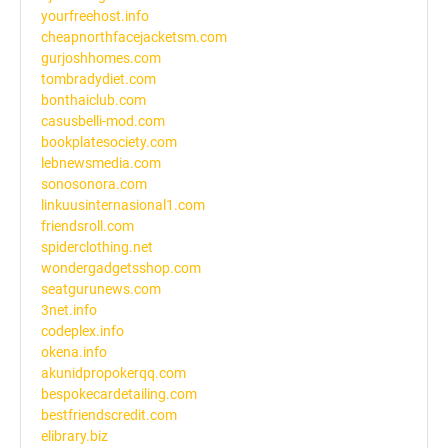
yourfreehost.info
cheapnorthfacejacketsm.com
gurjoshhomes.com
tombradydiet.com
bonthaiclub.com
casusbelli-mod.com
bookplatesociety.com
lebnewsmedia.com
sonosonora.com
linkuusinternasional1.com
friendsroll.com
spiderclothing.net
wondergadgetsshop.com
seatgurunews.com
3net.info
codeplex.info
okena.info
akunidpropokerqq.com
bespokecardetailing.com
bestfriendscredit.com
elibrary.biz