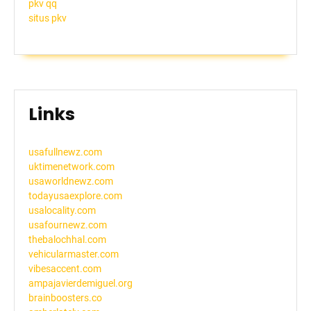
pkv qq
situs pkv
Links
usafullnewz.com
uktimenetwork.com
usaworldnewz.com
todayusaexplore.com
usalocality.com
usafournewz.com
thebalochhal.com
vehicularmaster.com
vibesaccent.com
ampajavierdemiguel.org
brainboosters.co