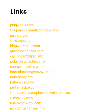
Links
punjwanis.com
the-parcs-clematiscondos.com
jusu-gb.com
thecarepet.com
blogwriterplus.com
guestpostingseo.com
casinogambitpro.info
pokerplaymasters.info
courseoncourse.com
bantinbatdongsan247.com
bahednog.info
bahenxgek.info
pertamaskre.com
threadsvideoandphotodownloader.com
techgiddy.com
usalivenetwork.com
jackpotrushonline.info