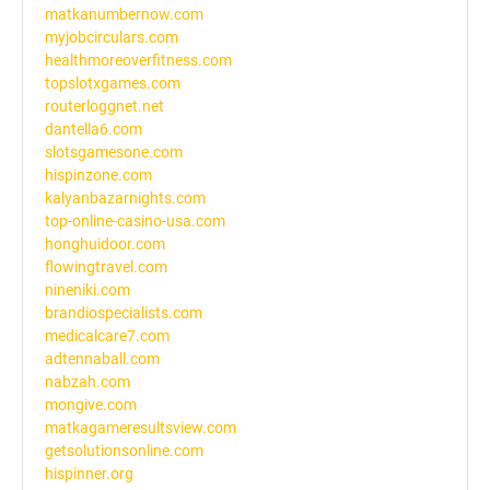
matkanumbernow.com
myjobcirculars.com
healthmoreoverfitness.com
topslotxgames.com
routerloggnet.net
dantella6.com
slotsgamesone.com
hispinzone.com
kalyanbazarnights.com
top-online-casino-usa.com
honghuidoor.com
flowingtravel.com
nineniki.com
brandiospecialists.com
medicalcare7.com
adtennaball.com
nabzah.com
mongive.com
matkagameresultsview.com
getsolutionsonline.com
hispinner.org