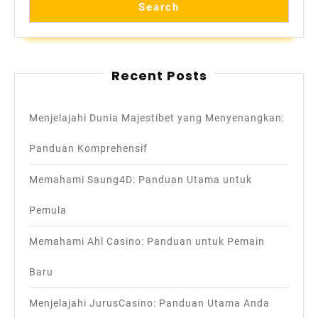
Search
Recent Posts
Menjelajahi Dunia Majestibet yang Menyenangkan:
Panduan Komprehensif
Memahami Saung4D: Panduan Utama untuk
Pemula
Memahami Ahl Casino: Panduan untuk Pemain
Baru
Menjelajahi JurusCasino: Panduan Utama Anda