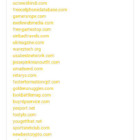
ucnewshindi.com
freecellphonedatabase.com
gamersrope.com
exellewebmedia.com
free-gamestop.com
sinbadtravels.com
ukmagzine.com
wareztech.org
usabestnetwork.com
jessepinkmanoutfit.com
umailsend.com
retarys.com
fasterformationcpf.com
goldensnuggles.com
lookbattlemap.com
buyrdpservice.com
yesport.net
tostylo.com
yougetthat.net
sportsnetclub.com
newbestcrypto.com