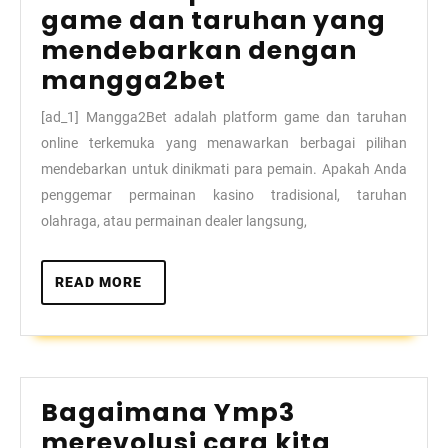
game dan taruhan yang
mendebarkan dengan
Rasakan
mangga2bet
opsi
[ad_1] Mangga2Bet adalah platform game dan taruhan
bermain
online terkemuka yang menawarkan berbagai pilihan
game
mendebarkan untuk dinikmati para pemain. Apakah Anda
dan
penggemar permainan kasino tradisional, taruhan
taruhan
olahraga, atau permainan dealer langsung,
yang
mendebarkan
READ
READ MORE
MORE
dengan
mangga2bet
Bagaimana Ymp3
merevolusi cara kita