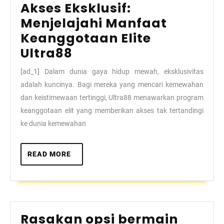
Akses Eksklusif:
Menjelajahi Manfaat
Keanggotaan Elite
Akses
Ultra88
Eksklusif:
[ad_1] Dalam dunia gaya hidup mewah, eksklusivitas
Menjelajahi
adalah kuncinya. Bagi mereka yang mencari kemewahan
Manfaat
dan keistimewaan tertinggi, Ultra88 menawarkan program
Keanggotaan
keanggotaan elit yang memberikan akses tak tertandingi
Elite
ke dunia kemewahan
Ultra88
READ
READ MORE
MORE
Rasakan opsi bermain