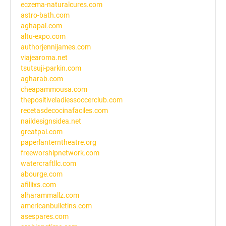
eczema-naturalcures.com
astro-bath.com
aghapal.com
altu-expo.com
authorjennijames.com
viajearoma.net
tsutsuji-parkin.com
agharab.com
cheapammousa.com
thepositiveladiessoccerclub.com
recetasdecocinafaciles.com
naildesignsidea.net
greatpai.com
paperlanterntheatre.org
freeworshipnetwork.com
watercraftllc.com
abourge.com
afiliixs.com
alharammallz.com
americanbulletins.com
asespares.com