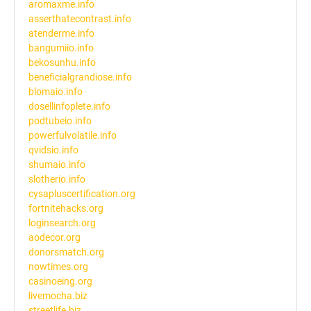
aromaxme.info
asserthatecontrast.info
atenderme.info
bangumiio.info
bekosunhu.info
beneficialgrandiose.info
blomaio.info
dosellinfoplete.info
podtubeio.info
powerfulvolatile.info
qvidsio.info
shumaio.info
slotherio.info
cysapluscertification.org
fortnitehacks.org
loginsearch.org
aodecor.org
donorsmatch.org
nowtimes.org
casinoeing.org
livemocha.biz
streetlife.biz