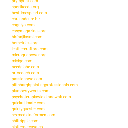
prymprint.com
sportkeeda.org
besttimespend.com
careandcure.biz
cogniyo.com
easymagazines.org
hirfanjilasmi.com
hometricks.org
leathercraftpro.com
microgridpower.org
mixiqo.com
needglobe.com
ortocoach.com
passionawe.com
pittsburghpaintingprofessionals.com
plumberryworks.com
psychoterapiawioletanowak.com
quickultimate.com
quirkyquester.com
sexmedicineformen.com
shiftripple.com
slotterpercaya.co