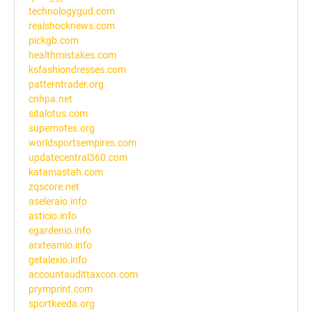
technologygud.com
realshocknews.com
pickgb.com
healthmistakes.com
ksfashiondresses.com
patterntrader.org
cnhpa.net
sitalotus.com
supernotes.org
worldsportsempires.com
updatecentral360.com
katamastah.com
zqscore.net
aseleraio.info
asticio.info
egardenio.info
arxteamio.info
getalexio.info
accountaudittaxcon.com
prymprint.com
sportkeeda.org