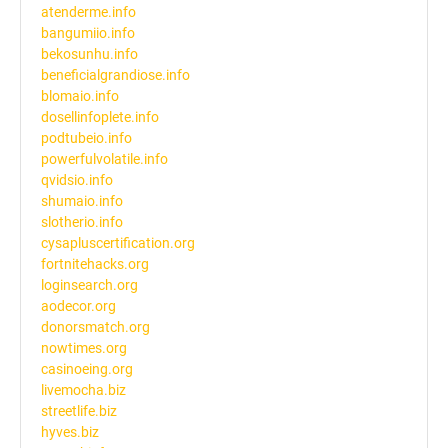
atenderme.info
bangumiio.info
bekosunhu.info
beneficialgrandiose.info
blomaio.info
dosellinfoplete.info
podtubeio.info
powerfulvolatile.info
qvidsio.info
shumaio.info
slotherio.info
cysapluscertification.org
fortnitehacks.org
loginsearch.org
aodecor.org
donorsmatch.org
nowtimes.org
casinoeing.org
livemocha.biz
streetlife.biz
hyves.biz