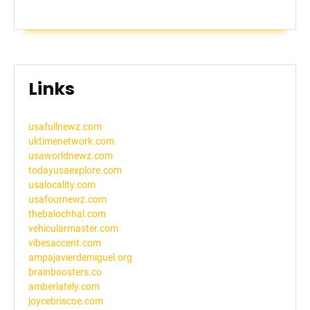
Links
usafullnewz.com
uktimenetwork.com
usaworldnewz.com
todayusaexplore.com
usalocality.com
usafournewz.com
thebalochhal.com
vehicularmaster.com
vibesaccent.com
ampajavierdemiguel.org
brainboosters.co
amberlately.com
joycebriscoe.com