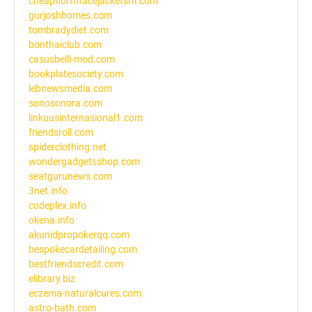
cheapnorthfacejacketsm.com
gurjoshhomes.com
tombradydiet.com
bonthaiclub.com
casusbelli-mod.com
bookplatesociety.com
lebnewsmedia.com
sonosonora.com
linkuusinternasional1.com
friendsroll.com
spiderclothing.net
wondergadgetsshop.com
seatgurunews.com
3net.info
codeplex.info
okena.info
akunidpropokerqq.com
bespokecardetailing.com
bestfriendscredit.com
elibrary.biz
eczema-naturalcures.com
astro-bath.com