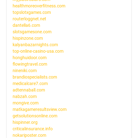
healthmoreoverfitness.com
topslotxgames.com
routerloggnet.net
dantella6.com
slotsgamesone.com
hispinzone.com
kalyanbazarnights.com
top-online-casino-usa.com
honghuidoor.com
flowingtravel.com
nineniki.com
brandiospecialists.com
medicalcare7.com
adtennaball.com
nabzah.com
mongive.com
matkagameresultsview.com
getsolutionsonline.com
hispinner.org
criticalinsurance.info
nokariposter.com