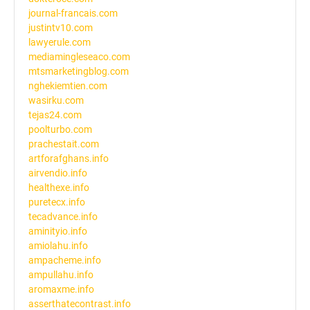
journal-francais.com
justintv10.com
lawyerule.com
mediamingleseaco.com
mtsmarketingblog.com
nghekiemtien.com
wasirku.com
tejas24.com
poolturbo.com
prachestait.com
artforafghans.info
airvendio.info
healthexe.info
puretecx.info
tecadvance.info
aminityio.info
amiolahu.info
ampacheme.info
ampullahu.info
aromaxme.info
asserthatecontrast.info