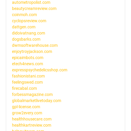
autometropolist.com
beautycreamreview.com
coinmoh.com
cyclopsreview.com
dattgen.com
didoivatnang.com
dogsbarks.com
dwmsoftwarehouse.com
enjoytroyjackson.com
epicaimbots.com
etech4news.com
expresspsychedelicsshop.com
fashionistani.com
feelingswed.com
firecabal.com
forbessmagazine.com
globalmarketlivetoday.com
gpl-license.com
grow2every.com
healthhousecare.com
healthkartreview.com