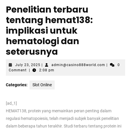
Penelitian terbaru
tentang hemat138:
implikasi untuk
hematologi dan
seterusnya
July
admin@casin
July 23, 2025
|
admin@casino888world.com
|
0
23,
Comment
|
2:08 pm
2025
Categories:
Slot Online
[ad_1]
HEMAT138, protein yang memainkan peran penting dalam
regulasi hematopoiesis, telah menjadi subjek banyak penelitian
dalam beberapa tahun terakhir. Studi terbaru tentang protein ini