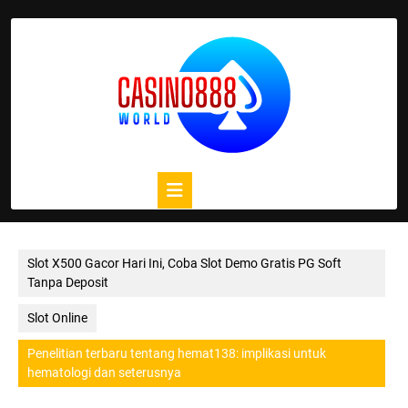
Skip
to
content
Open
Button
Slot X500 Gacor Hari Ini, Coba Slot Demo Gratis PG Soft
Tanpa Deposit
Slot Online
Penelitian terbaru tentang hemat138: implikasi untuk
hematologi dan seterusnya