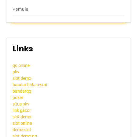
Pemula
Links
qq online
pkv
slot demo
bandar bola resmi
bandarqq
poker
situs pkv
link gacor
slot demo
slot online
demo slot
slot demo pg