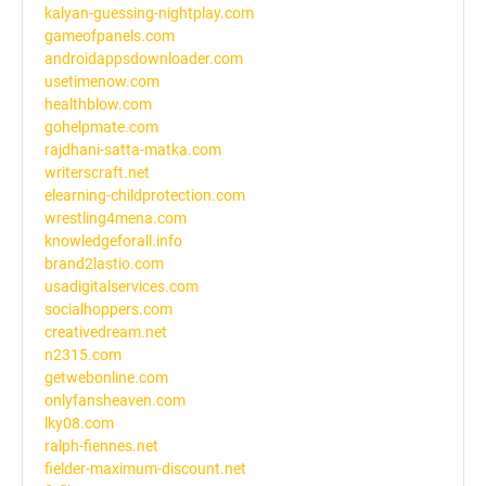
kalyan-guessing-nightplay.com
gameofpanels.com
androidappsdownloader.com
usetimenow.com
healthblow.com
gohelpmate.com
rajdhani-satta-matka.com
writerscraft.net
elearning-childprotection.com
wrestling4mena.com
knowledgeforall.info
brand2lastio.com
usadigitalservices.com
socialhoppers.com
creativedream.net
n2315.com
getwebonline.com
onlyfansheaven.com
lky08.com
ralph-fiennes.net
fielder-maximum-discount.net